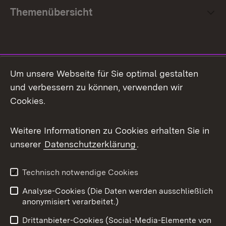
Themenübersicht
Social Media
Um unsere Webseite für Sie optimal gestalten
und verbessern zu können, verwenden wir
Facebook
Cookies.
Flickr
Weitere Informationen zu Cookies erhalten Sie in
X / Twitter
unserer
Datenschutzerklärung
.
Youtube
Technisch notwendige Cookies
Zum 
Analyse-Cookies (Die Daten werden ausschließlich
Impressum
Kontakt
anonymisiert verarbeitet.)
Benutzungshinweise
Netiquette
Drittanbieter-Cookies (Social-Media-Elemente von