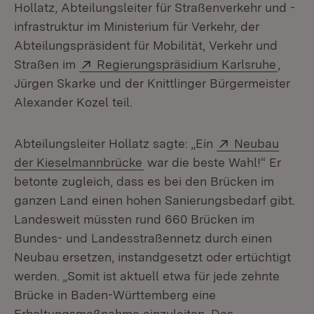
Hollatz, Abteilungsleiter für Straßenverkehr und -
infrastruktur im Ministerium für Verkehr, der
Abteilungspräsident für Mobilität, Verkehr und
Extern:
(Öffne
Straßen im
Regierungspräsidium Karlsruhe
,
Jürgen Skarke und der Knittlinger Bürgermeister
Alexander Kozel teil.
Extern:
Abteilungsleiter Hollatz sagte: „Ein
Neubau
(Öffnet in neuem Fenster)
der Kieselmannbrücke
war die beste Wahl!“ Er
betonte zugleich, dass es bei den Brücken im
ganzen Land einen hohen Sanierungsbedarf gibt.
Landesweit müssten rund 660 Brücken im
Bundes- und Landesstraßennetz durch einen
Neubau ersetzen, instandgesetzt oder ertüchtigt
werden. „Somit ist aktuell etwa für jede zehnte
Brücke in Baden-Württemberg eine
Erhaltungsmaßnahme einzuleiten. Das