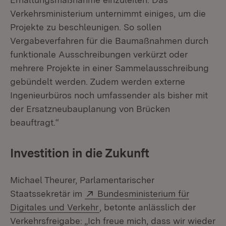
Verkehrsministerium unternimmt einiges, um die
Projekte zu beschleunigen. So sollen
Vergabeverfahren für die Baumaßnahmen durch
funktionale Ausschreibungen verkürzt oder
mehrere Projekte in einer Sammelausschreibung
gebündelt werden. Zudem werden externe
Ingenieurbüros noch umfassender als bisher mit
der Ersatzneubauplanung von Brücken
beauftragt.“
Investition in die Zukunft
Michael Theurer, Parlamentarischer
Extern:
Staatssekretär im
Bundesministerium für
(Öffnet in neuem Fenster)
Digitales und Verkehr
, betonte anlässlich der
Verkehrsfreigabe: „Ich freue mich, dass wir wieder