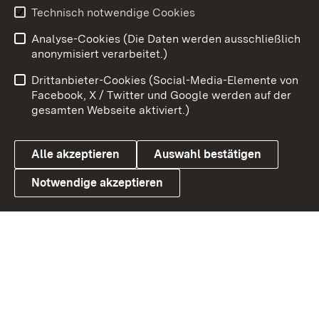
Technisch notwendige Cookies
Zum 
Analyse-Cookies (Die Daten werden ausschließlich
Impressum
Kontakt
anonymisiert verarbeitet.)
Benutzungshinweise
Netiquette
Drittanbieter-Cookies (Social-Media-Elemente von
Barrierefreiheit
Datenschutz
Facebook, X / Twitter und Google werden auf der
gesamten Webseite aktiviert.)
Cookies
Alle akzeptieren
Auswahl bestätigen
Notwendige akzeptieren
Link zum Landesportal