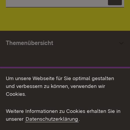
News
Themenübersicht
Social Media
Um unsere Webseite für Sie optimal gestalten
und verbessern zu können, verwenden wir
Facebook
Cookies.
Flickr
Weitere Informationen zu Cookies erhalten Sie in
X / Twitter
unserer
Datenschutzerklärung
.
Youtube