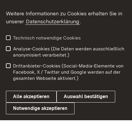
Flickr
Weitere Informationen zu Cookies erhalten Sie in
X / Twitter
unserer
Datenschutzerklärung
.
Youtube
Technisch notwendige Cookies
Zum 
Analyse-Cookies (Die Daten werden ausschließlich
Impressum
Kontakt
anonymisiert verarbeitet.)
Benutzungshinweise
Netiquette
Drittanbieter-Cookies (Social-Media-Elemente von
Barrierefreiheit
Datenschutz
Facebook, X / Twitter und Google werden auf der
gesamten Webseite aktiviert.)
Cookies
Alle akzeptieren
Auswahl bestätigen
Notwendige akzeptieren
Link zum Landesportal