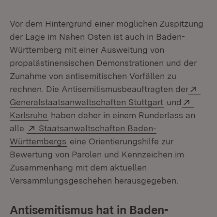
Vor dem Hintergrund einer möglichen Zuspitzung
der Lage im Nahen Osten ist auch in Baden-
Württemberg mit einer Ausweitung von
propalästinensischen Demonstrationen und der
Zunahme von antisemitischen Vorfällen zu
Exte
rechnen. Die Antisemitismusbeauftragten der
(Öffnet in ne
Exter
Generalstaatsanwaltschaften Stuttgart
und
(Öffnet in neuem Fenster)
Karlsruhe
haben daher in einem Runderlass an
Extern:
alle
Staatsanwaltschaften Baden-
(Öffnet in neuem Fenster)
Württembergs
eine Orientierungshilfe zur
Bewertung von Parolen und Kennzeichen im
Zusammenhang mit dem aktuellen
Versammlungsgeschehen herausgegeben.
Antisemitismus hat in Baden-