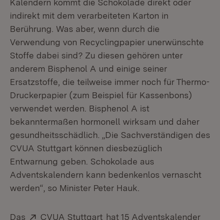
Kalendern kommt die Schokolade direkt oder
indirekt mit dem verarbeiteten Karton in
Berührung. Was aber, wenn durch die
Verwendung von Recyclingpapier unerwünschte
Stoffe dabei sind? Zu diesen gehören unter
anderem Bisphenol A und einige seiner
Ersatzstoffe, die teilweise immer noch für Thermo-
Druckerpapier (zum Beispiel für Kassenbons)
verwendet werden. Bisphenol A ist
bekanntermaßen hormonell wirksam und daher
gesundheitsschädlich. „Die Sachverständigen des
CVUA Stuttgart können diesbezüglich
Entwarnung geben. Schokolade aus
Adventskalendern kann bedenkenlos vernascht
werden“, so Minister Peter Hauk.
Extern:
(Öffnet in neuem Fenster)
Das
CVUA Stuttgart
hat 15 Adventskalender