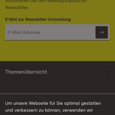
Abonnieren Sie den Beteiligungsportal-
Newsletter.
E-Mail zur Newsletter-Anmeldung
News
Themenübersicht
Social Media
Um unsere Webseite für Sie optimal gestalten
und verbessern zu können, verwenden wir
Facebook