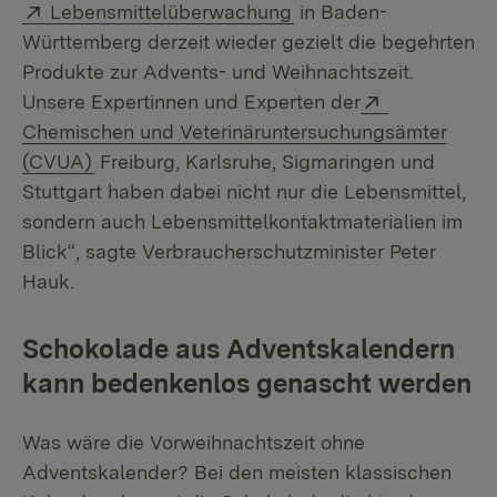
Extern:
(Öffnet in neuem Fenst
Lebensmittelüberwachung
in Baden-
Württemberg derzeit wieder gezielt die begehrten
Produkte zur Advents- und Weihnachtszeit.
Extern:
Unsere Expertinnen und Experten der
Chemischen und Veterinäruntersuchungsämter
(Öffnet in neuem Fenster)
(CVUA)
Freiburg, Karlsruhe, Sigmaringen und
Stuttgart haben dabei nicht nur die Lebensmittel,
sondern auch Lebensmittelkontaktmaterialien im
Blick“, sagte Verbraucherschutzminister Peter
Hauk.
Schokolade aus Adventskalendern
kann bedenkenlos genascht werden
Was wäre die Vorweihnachtszeit ohne
Adventskalender? Bei den meisten klassischen