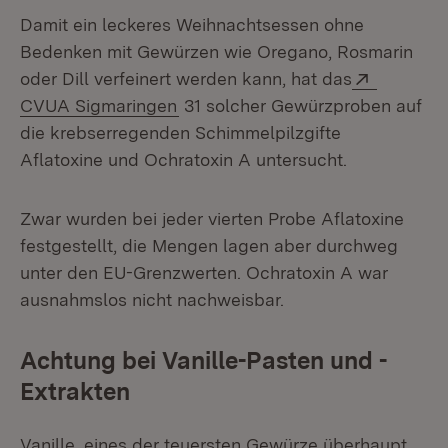
Damit ein leckeres Weihnachtsessen ohne
Bedenken mit Gewürzen wie Oregano, Rosmarin
Extern:
oder Dill verfeinert werden kann, hat das
(Öffnet in neuem Fenster)
CVUA Sigmaringen
31 solcher Gewürzproben auf
die krebserregenden Schimmelpilzgifte
Aflatoxine und Ochratoxin A untersucht.
Zwar wurden bei jeder vierten Probe Aflatoxine
festgestellt, die Mengen lagen aber durchweg
unter den EU-Grenzwerten. Ochratoxin A war
ausnahmslos nicht nachweisbar.
Achtung bei Vanille-Pasten und -
Extrakten
Vanille, eines der teuersten Gewürze überhaupt,