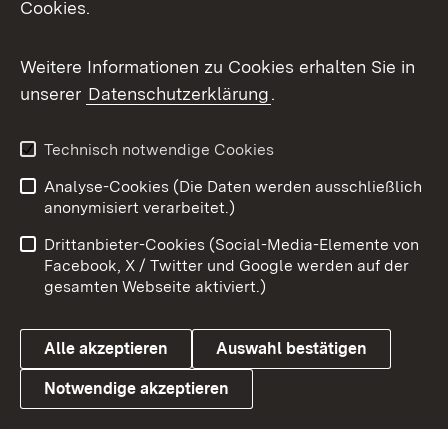
Cookies.
Flickr
Weitere Informationen zu Cookies erhalten Sie in
X / Twitter
unserer
Datenschutzerklärung
.
Youtube
Technisch notwendige Cookies
Zum 
Analyse-Cookies (Die Daten werden ausschließlich
Impressum
Kontakt
anonymisiert verarbeitet.)
Benutzungshinweise
Netiquette
Drittanbieter-Cookies (Social-Media-Elemente von
Barrierefreiheit
Datenschutz
Facebook, X / Twitter und Google werden auf der
gesamten Webseite aktiviert.)
Cookies
Alle akzeptieren
Auswahl bestätigen
Notwendige akzeptieren
Link zum Landesportal