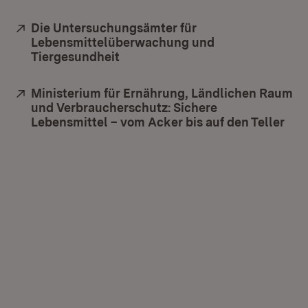
Extern:
Die Untersuchungsämter für
Lebensmittelüberwachung und
Tiergesundheit
(Öffnet in neuem Fenster)
Extern:
Ministerium für Ernährung, Ländlichen Raum
und Verbraucherschutz: Sichere
Lebensmittel – vom Acker bis auf den Teller
(Öf