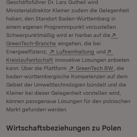
Geschäftsführer Dr. Lars Gutheil wird
Ministerialdirektor Kleiner zudem die Gelegenheit
haben, den Standort Baden-Württemberg in
einem eigenen Programmpunkt vorzustellen.
Extern:
Schwerpunktmäßig wird er hierbei auf die
(Öffnet in neuem Fenster)
GreenTech-Branche
eingehen, die bei
Extern:
(Öffnet in neuem
Extern:
Energieeffizienz,
Luftreinhaltung
und
(Öffnet in neuem Fenster)
Kreislaufwirtschaft
innovative Lösungen anbieten
Extern:
(Öffnet i
kann. Über die Plattform
GreenTech BW
, die
baden-württembergische Kompetenzen auf dem
Gebiet der Umwelttechnologien bündelt und die
Kleiner bei dieser Gelegenheit vorstellen wird,
können passgenaue Lösungen für den polnischen
Markt gefunden werden.
Wirtschaftsbeziehungen zu Polen