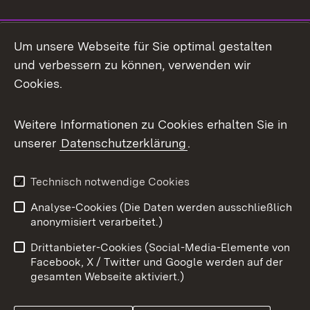
Social Media
Um unsere Webseite für Sie optimal gestalten
und verbessern zu können, verwenden wir
Facebook
Cookies.
Flickr
Weitere Informationen zu Cookies erhalten Sie in
X / Twitter
unserer
Datenschutzerklärung
.
Youtube
Technisch notwendige Cookies
Zum 
Analyse-Cookies (Die Daten werden ausschließlich
Impressum
Kontakt
anonymisiert verarbeitet.)
Benutzungshinweise
Netiquette
Drittanbieter-Cookies (Social-Media-Elemente von
Barrierefreiheit
Datenschutz
Facebook, X / Twitter und Google werden auf der
gesamten Webseite aktiviert.)
Cookies