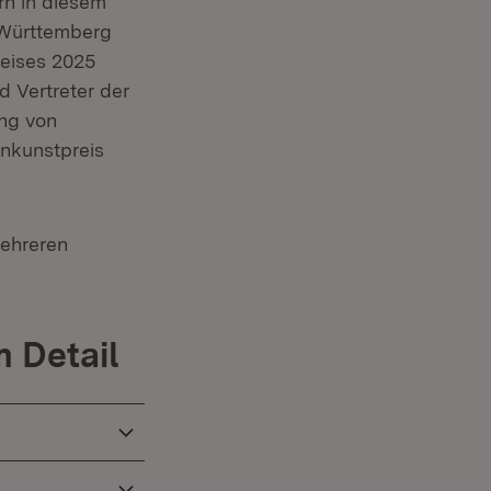
rn in diesem
-Württemberg
reises 2025
d Vertreter der
ng von
)
inkunstpreis
mehreren
)
m Detail