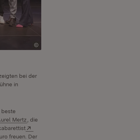
zeigten bei der
uem Fenster)
ühne in
 beste
xtern:
(Öffnet in neuem Fenster)
urel Mertz
, die
enster)
Extern:
abarettist
Euro freuen. Der