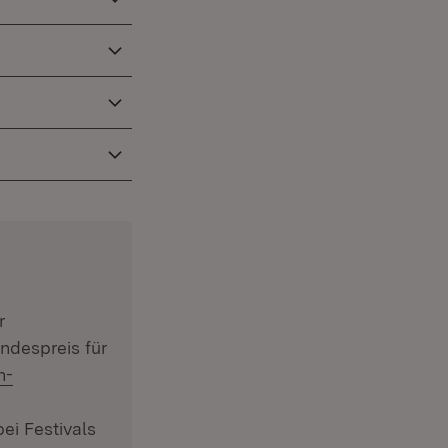
r)
r
ndespreis für
n-
bei Festivals