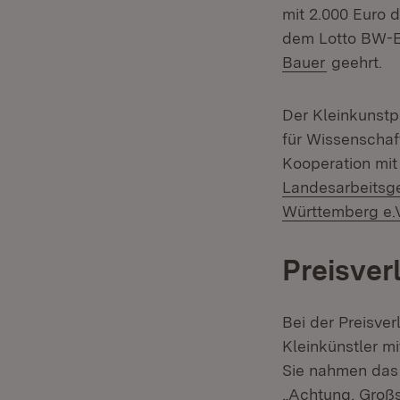
mit 2.000 Euro 
dem Lotto BW-Eh
(Öffnet in
Bauer
geehrt.
Der Kleinkunstp
für Wissenscha
Kooperation mi
Landesarbeitsge
Württemberg e.
Preisver
Bei der Preisve
Kleinkünstler m
Sie nahmen das 
„Achtung, Großs