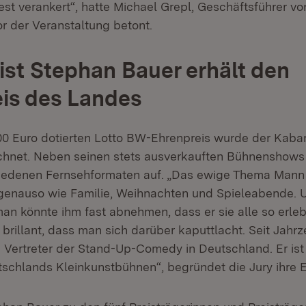
est verankert“, hatte Michael Grepl, Geschäftsführer v
r der Veranstaltung betont.
ist Stephan Bauer erhält den
is des Landes
00 Euro dotierten Lotto BW-Ehrenpreis wurde der Kabar
hnet. Neben seinen stets ausverkauften Bühnenshows t
hiedenen Fernsehformaten auf. „Das ewige Thema Mann
 genauso wie Familie, Weihnachten und Spieleabende. 
n könnte ihm fast abnehmen, dass er sie alle so erlebt
 brillant, dass man sich darüber kaputtlacht. Seit Jahrz
n Vertreter der Stand-Up-Comedy in Deutschland. Er ist
schlands Kleinkunstbühnen“, begründet die Jury ihre 