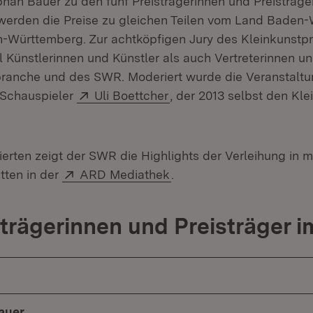
phan Bauer zu den fünf Preisträgerinnen und Preisträge
t werden die Preise zu gleichen Teilen vom Land Baden
-Württemberg. Zur achtköpfigen Jury des Kleinkunstp
 Künstlerinnen und Künstler als auch Vertreterinnen un
ranche und des SWR. Moderiert wurde die Veranstaltu
Extern:
(Öffnet in neuem Fenster
 Schauspieler
Uli Boettcher
, der 2013 selbst den Kle
sierten zeigt der SWR die Highlights der Verleihung in 
Extern:
(Öffnet in neuem Fenster
ten in der
ARD Mediathek
.
strägerinnen und Preisträger i
auer