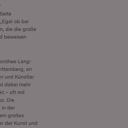
r
Seite
 „Egal ob bei
n, die die große
nd beweisen
orothee Lang-
rttemberg, an
n und Künstler
st dabei mehr
t – oft mit
s. Die
 in der
ein großes
er der Kunst und