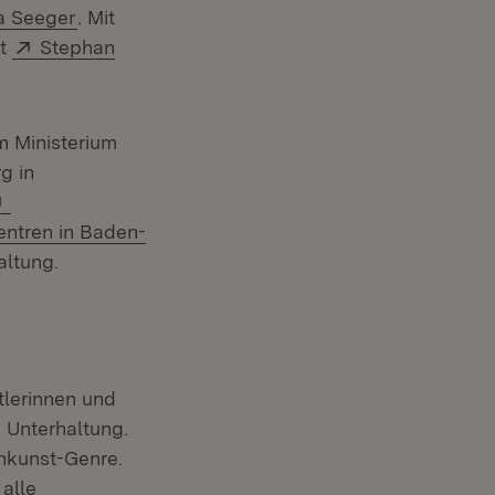
n:
(Öffnet in neuem Fenster)
a Seeger
. Mit
Extern:
st
Stephan
m Ministerium
g in
)
Extern:
entren in Baden-
er)
altung.
tlerinnen und
 Unterhaltung.
nkunst-Genre.
alle