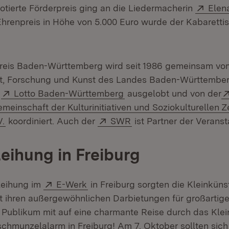
Exter
dotierte Förderpreis ging an die Liedermacherin
Elen
renpreis in Höhe von 5.000 Euro wurde der Kabaretti
 neuem Fenster)
reis Baden-Württemberg wird seit 1986 gemeinsam vo
ft, Forschung und Kunst des Landes Baden-Württember
Extern:
(Öffnet in neuem Fenster
t
Lotto Baden-Württemberg
ausgelobt und von der
meinschaft der Kulturinitiativen und Soziokulturellen Z
(Öffnet in neuem Fenster)
Extern:
(Öffnet in neuem Fenst
V.
koordiniert. Auch der
SWR
ist Partner der Veranst
leihung in Freiburg
Extern:
(Öffnet in neuem Fenster)
rleihung im
E-Werk
in Freiburg sorgten die Kleinküns
it ihren außergewöhnlichen Darbietungen für großartige
Publikum mit auf eine charmante Reise durch das Klei
chmunzelalarm in Freiburg! Am 7. Oktober sollten sich 