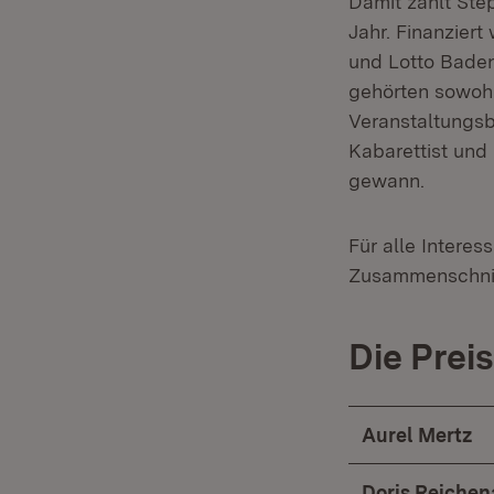
Damit zählt Ste
Jahr. Finanzier
und Lotto Baden
gehörten sowohl
Veranstaltungsb
Kabarettist und
gewann.
Für alle Interes
Zusammenschnit
Die Prei
Aurel Mertz
Doris Reichen