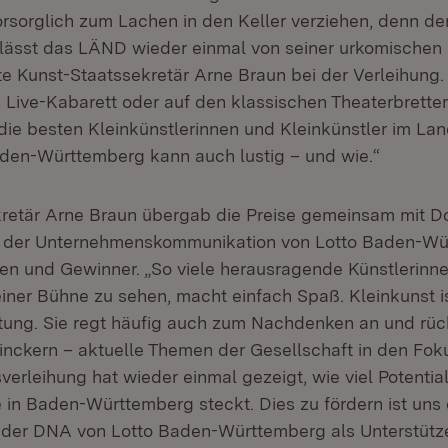
rsorglich zum Lachen in den Keller verziehen, denn de
 lässt das LÄND wieder einmal von seiner urkomischen 
te Kunst-Staatssekretär Arne Braun bei der Verleihung.
 Live-Kabarett oder auf den klassischen Theaterbretter
die besten Kleinkünstlerinnen und Kleinkünstler im La
den-Württemberg kann auch lustig – und wie.“
retär Arne Braun übergab die Preise gemeinsam mit D
in der Unternehmenskommunikation von Lotto Baden-Wü
en und Gewinner. „So viele herausragende Künstlerinne
ner Bühne zu sehen, macht einfach Spaß. Kleinkunst i
ltung. Sie regt häufig auch zum Nachdenken an und rück
ckern – aktuelle Themen der Gesellschaft in den Foku
sverleihung hat wieder einmal gezeigt, wie viel Potential
 in Baden-Württemberg steckt. Dies zu fördern ist uns 
 der DNA von Lotto Baden-Württemberg als Unterstütz