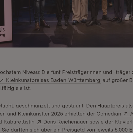
öchstem Niveau: Die fünf Preisträgerinnen und -träger 
Extern:
(Öffnet in ne
Kleinkunstpreises Baden-Württemberg
auf großer B
fältig sie ist.
elacht, geschmunzelt und gestaunt. Den Hauptpreis als
E
nen und Kleinkünstler 2025 erhielten der Comedian
A
Extern:
(Öffnet in neuem F
 Kabarettistin
Doris Reichenauer
sowie der Klavierk
(Öffnet in neuem Fenster)
. Sie durften sich über ein Preisgeld von jeweils 5.000 