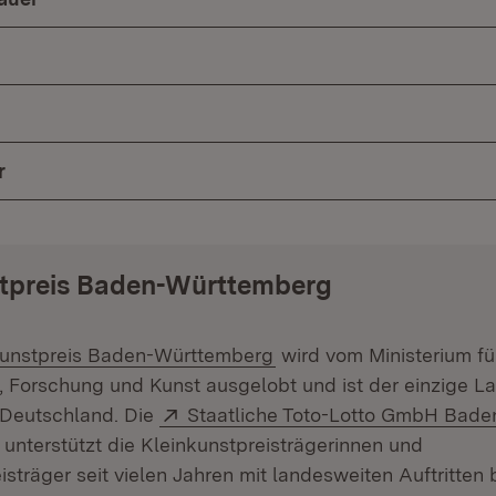
r
stpreis Baden-Württemberg
:
(Öffnet in neuem Fenste
kunstpreis Baden-Württemberg
wird vom Ministerium fü
 Forschung und Kunst ausgelobt und ist der einzige La
Extern:
 Deutschland. Die
Staatliche Toto-Lotto GmbH Bade
(Öffnet in neuem Fenster)
unterstützt die Kleinkunstpreisträgerinnen und
isträger seit vielen Jahren mit landesweiten Auftritten 