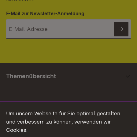
E-Mail zur Newsletter-Anmeldung
News
Themenübersicht
Social Media
Um unsere Webseite für Sie optimal gestalten
und verbessern zu können, verwenden wir
Facebook
Cookies.
Flickr