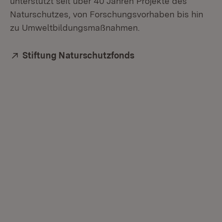
unterstützt seit über 40 Jahren Projekte des
Naturschutzes, von Forschungsvorhaben bis hin
zu Umweltbildungsmaßnahmen.
Extern:
Stiftung Naturschutzfonds
(Öffnet in neuem Fen