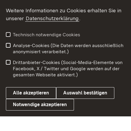
Weitere Informationen zu Cookies erhalten Sie in
X / Twitter
unserer
Datenschutzerklärung
.
Youtube
Technisch notwendige Cookies
Zum 
Analyse-Cookies (Die Daten werden ausschließlich
Impressum
Kontakt
anonymisiert verarbeitet.)
Benutzungshinweise
Netiquette
Drittanbieter-Cookies (Social-Media-Elemente von
Barrierefreiheit
Datenschutz
Facebook, X / Twitter und Google werden auf der
gesamten Webseite aktiviert.)
Cookies
Alle akzeptieren
Auswahl bestätigen
Notwendige akzeptieren
Link zum Landesportal