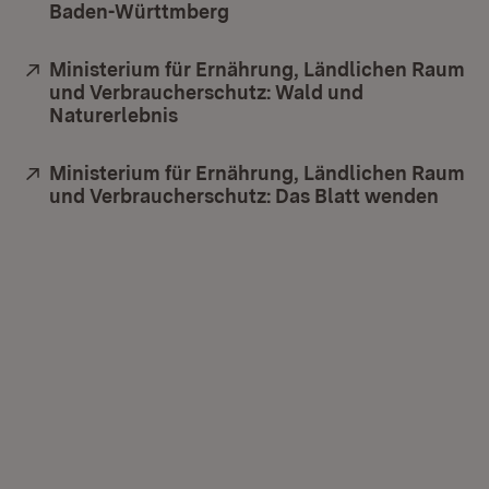
Baden-Württmberg
(Öffnet in neuem Fenster)
Extern:
Ministerium für Ernährung, Ländlichen Raum
und Verbraucherschutz: Wald und
Naturerlebnis
(Öffnet in neuem Fenster)
Extern:
Ministerium für Ernährung, Ländlichen Raum
und Verbraucherschutz: Das Blatt wenden
(Öffn