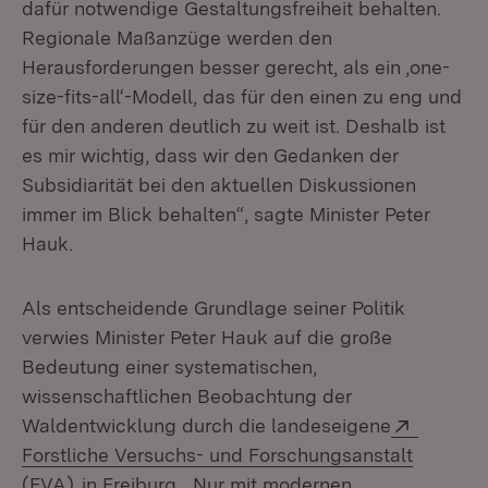
dafür notwendige Gestaltungsfreiheit behalten.
Regionale Maßanzüge werden den
Herausforderungen besser gerecht, als ein ‚one-
size-fits-all‘-Modell, das für den einen zu eng und
für den anderen deutlich zu weit ist. Deshalb ist
es mir wichtig, dass wir den Gedanken der
Subsidiarität bei den aktuellen Diskussionen
immer im Blick behalten“, sagte Minister Peter
Hauk.
Als entscheidende Grundlage seiner Politik
verwies Minister Peter Hauk auf die große
Bedeutung einer systematischen,
wissenschaftlichen Beobachtung der
Extern:
Waldentwicklung durch die landeseigene
Forstliche Versuchs- und Forschungsanstalt
(Öffnet in neuem Fenster)
(FVA)
in Freiburg. „Nur mit modernen