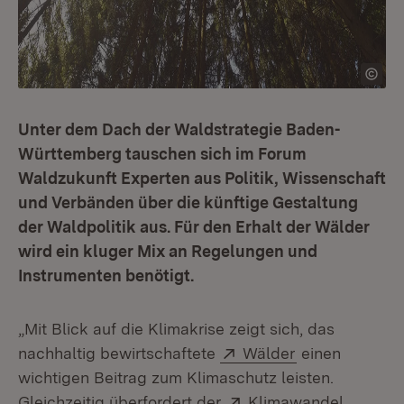
Unter dem Dach der Waldstrategie Baden-
Württemberg tauschen sich im Forum
Waldzukunft Experten aus Politik, Wissenschaft
und Verbänden über die künftige Gestaltung
der Waldpolitik aus. Für den Erhalt der Wälder
wird ein kluger Mix an Regelungen und
Instrumenten benötigt.
„Mit Blick auf die Klimakrise zeigt sich, das
Extern:
(Öffnet in neu
nachhaltig bewirtschaftete
Wälder
einen
wichtigen Beitrag zum Klimaschutz leisten.
Extern:
Gleichzeitig überfordert der
Klimawandel