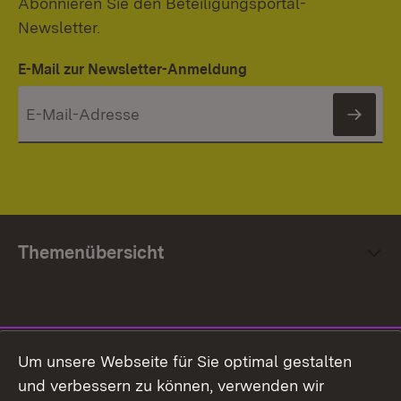
Abonnieren Sie den Beteiligungsportal-
Newsletter.
E-Mail zur Newsletter-Anmeldung
News
Themenübersicht
Social Media
Um unsere Webseite für Sie optimal gestalten
und verbessern zu können, verwenden wir
Facebook