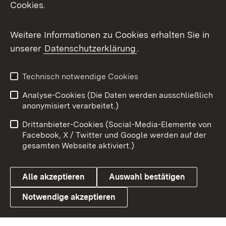
Cookies.
Flickr
Weitere Informationen zu Cookies erhalten Sie in
X / Twitter
unserer
Datenschutzerklärung
.
Youtube
Technisch notwendige Cookies
Zum 
Analyse-Cookies (Die Daten werden ausschließlich
Impressum
Kontakt
anonymisiert verarbeitet.)
Benutzungshinweise
Netiquette
Drittanbieter-Cookies (Social-Media-Elemente von
Barrierefreiheit
Datenschutz
Facebook, X / Twitter und Google werden auf der
gesamten Webseite aktiviert.)
Cookies
Alle akzeptieren
Auswahl bestätigen
Notwendige akzeptieren
Link zum Landesportal