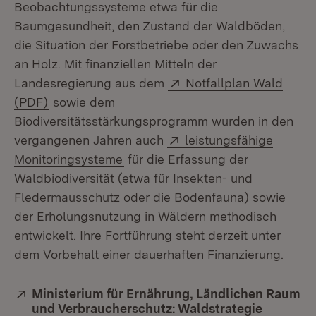
Beobachtungssysteme etwa für die
Baumgesundheit, den Zustand der Waldböden,
die Situation der Forstbetriebe oder den Zuwachs
an Holz. Mit finanziellen Mitteln der
Extern:
Landesregierung aus dem
Notfallplan Wald
(Öffnet in neuem Fenster)
(PDF)
sowie dem
Biodiversitätsstärkungsprogramm wurden in den
Extern:
vergangenen Jahren auch
leistungsfähige
(Öffnet in neuem Fenster)
Monitoringsysteme
für die Erfassung der
Waldbiodiversität (etwa für Insekten- und
Fledermausschutz oder die Bodenfauna) sowie
der Erholungsnutzung in Wäldern methodisch
entwickelt. Ihre Fortführung steht derzeit unter
dem Vorbehalt einer dauerhaften Finanzierung.
Extern:
Ministerium für Ernährung, Ländlichen Raum
und Verbraucherschutz: Waldstrategie