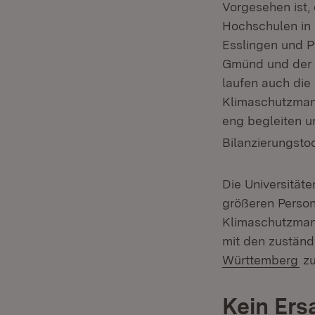
Vorgesehen ist,
Hochschulen in 
Esslingen und 
Gmünd und der H
laufen auch die
Klimaschutzman
eng begleiten un
Bilanzierungstoo
Die Universitäte
größeren Perso
Klimaschutzman
mit den zustän
(Ö
Württemberg
zu
Kein Ers