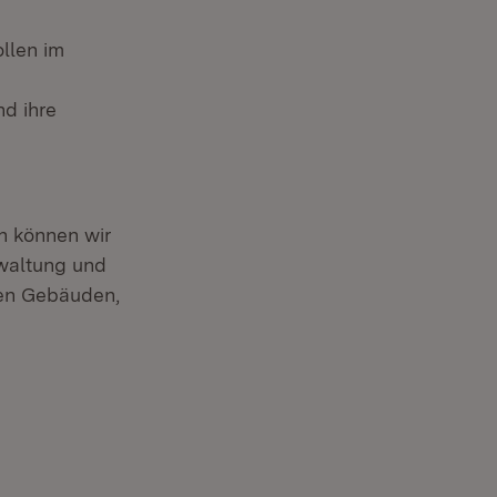
llen im
d ihre
n können wir
waltung und
ven Gebäuden,