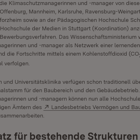
 die Klimaschutzmanagerinnen und -manager von dies
Offenburg, Mannheim, Karlsruhe, Ravensburg-Weingar
Pforzheim sowie an der Pädagogischen Hochschule Sc
ochschule der Medien in Stuttgart (Koordination) anz
 Bewerbungsverfahren. Das Wissenschaftsministerium w
agerinnen und -manager als Netzwerk einer lernenden
d die Fortschritte mittels einem Kohlenstoffdioxid (CO
l verfolgen.
n und Universitätsklinika verfügen schon traditionell üb
nalstamm für den Baubereich und den Gebäudebetrieb.
agerinnen und -managern können nun alle Hochschul
Extern:
digen Ämtern des
Landesbetriebs Vermögen und Ba
ffnet in neuem Fenster)
sammenarbeiten.
atz für bestehende Strukturen