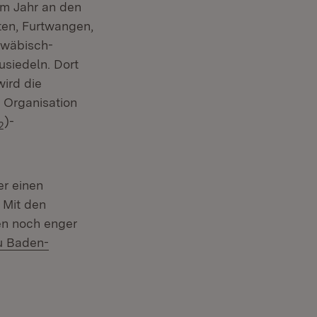
em Jahr an den
ten, Furtwangen,
hwäbisch-
usiedeln. Dort
ird die
 Organisation
)-
2
er einen
 Mit den
en noch enger
u Baden-