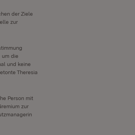
chen der Ziele
elle zur
bstimmung
 um die
nal und keine
etonte Theresia
he Person mit
Gremium zur
hutzmanagerin