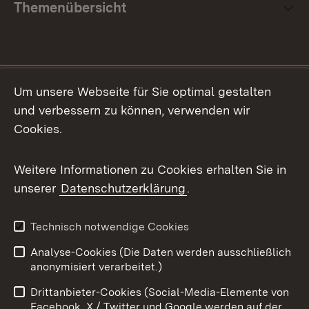
Themenübersicht
Social Media
Um unsere Webseite für Sie optimal gestalten
und verbessern zu können, verwenden wir
Facebook
Cookies.
Flickr
Weitere Informationen zu Cookies erhalten Sie in
X / Twitter
unserer
Datenschutzerklärung
.
Youtube
Technisch notwendige Cookies
Zum 
Analyse-Cookies (Die Daten werden ausschließlich
Impressum
Kontakt
anonymisiert verarbeitet.)
Benutzungshinweise
Netiquette
Drittanbieter-Cookies (Social-Media-Elemente von
Barrierefreiheit
Datenschutz
Facebook, X / Twitter und Google werden auf der