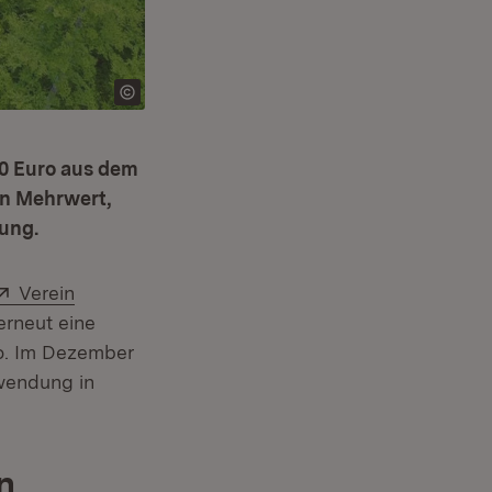
00 Euro aus dem
en Mehrwert,
dung.
Extern:
Verein
erneut eine
o. Im Dezember
uwendung in
n