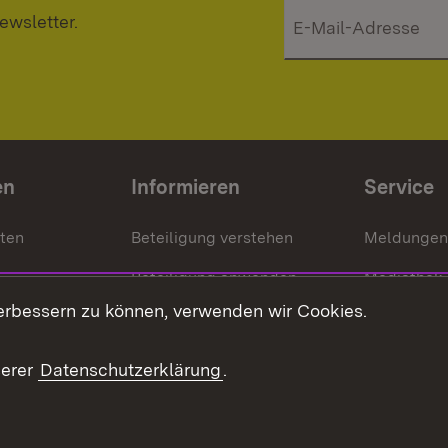
ewsletter.
en
Informieren
Service
nten
Beteiligung verstehen
Meldungen
Beteiligung anwenden
Mediathek
erbessern zu können, verwenden wir Cookies.
ragte
Beteiligung stärken
Publikatio
Beteiligung erleben
Glossar
serer
Datenschutzerklärung
.
Beteiligung erforschen
mung