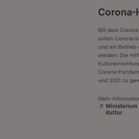
Corona-H
Mit dem Corona-
sollen Corona-b
und ein Betrieb
werden. Die Hilf
Kultureinrichtu
Corona-Pandemi
und 2021 zu gew
Mehr Information
Extern:
Ministerium 
Kultur
(Öffne