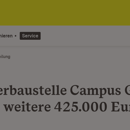
mieren
Service
eilung
erbaustelle Campus G
t weitere 425.000 Eu