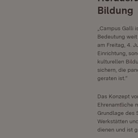
Bildung
„Campus Galli i
Bedeutung weit 
am Freitag, 4. Ju
Einrichtung, so
kulturellen Bil
sichern, die pan
geraten ist.“
Das Konzept vo
Ehrenamtliche m
Grundlage des St
Werkstätten und
dienen und ist g