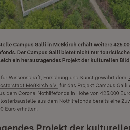
telle Campus Galli in Meßkirch erhält weitere 425.0
fonds. Der Campus Galli bietet nicht nur touristisch
leich ein herausragendes Projekt der kulturellen Bil
 für Wissenschaft, Forschung und Kunst gewährt dem
(Öffnet in neuem Fenster)
osterstadt Meßkirch e.V.
für das Projekt Campus Galli 
us dem Corona-Nothilfefonds in Höhe von 425.000 Eur
Klosterbaustelle aus dem Nothilfefonds bereits eine Z
0 Euro erhalten.
gendes Projekt der kulturelle