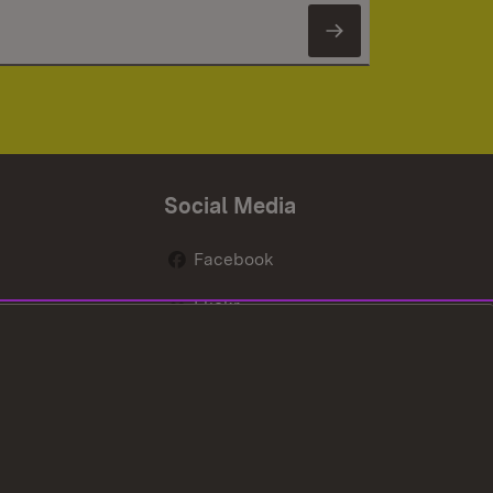
Newsletter 
Social Media
Facebook
Flickr
nen
X / Twitter
Youtube