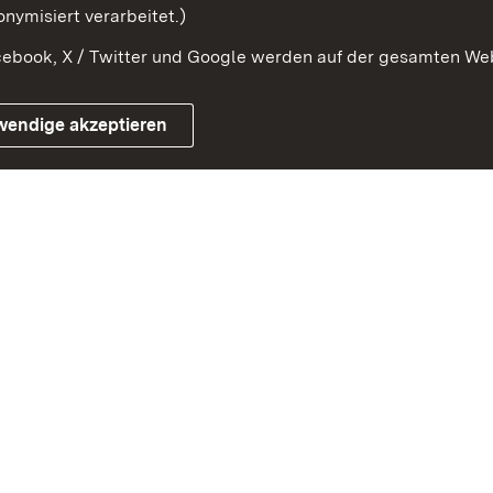
nymisiert verarbeitet.)
ebook, X / Twitter und Google werden auf der gesamten Webs
Impressum
Kontakt
Benutzungshinweise
Netiqu
wendige akzeptieren