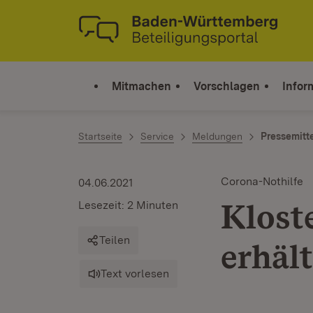
Zum Inhalt springen
Link zur Startseite
Mitmachen
Vorschlagen
Infor
Startseite
Service
Meldungen
Pressemitt
Corona-Nothilfe
04.06.2021
Klost
Lesezeit: 2 Minuten
Teilen
erhäl
Text vorlesen