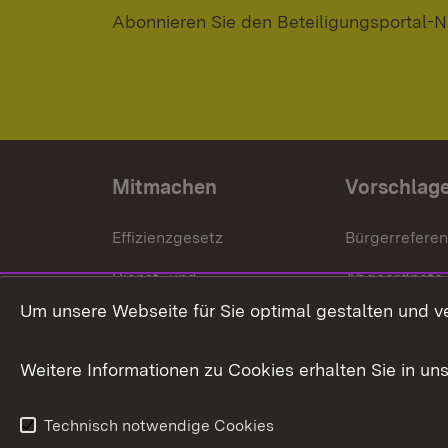
Abonnieren Sie den Beteiligungsportal-N
Mitmachen
Vorschlag
Effizienzgesetz
Bürgerrefere
Dienst- und
Abgeordnete
Versorgungsbezüge
Um unsere Webseite für Sie optimal gestalten und v
Bürgerbeauft
Kommunale Verfahren
Petition
Weitere Informationen zu Cookies erhalten Sie in un
Weitere
Volksantrag
Beteiligungsprozesse
Technisch notwendige Cookies
Volksabstim