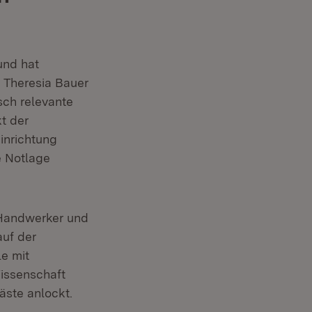
und hat
 Theresia Bauer
isch relevante
t der
inrichtung
e Notlage
 Handwerker und
auf der
le mit
Wissenschaft
Gäste anlockt.