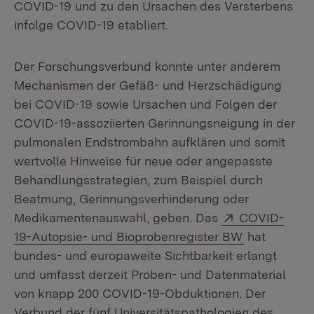
COVID-19 und zu den Ursachen des Versterbens
infolge COVID-19 etabliert.
Der Forschungsverbund konnte unter anderem
Mechanismen der Gefäß- und Herzschädigung
bei COVID-19 sowie Ursachen und Folgen der
COVID-19-assoziierten Gerinnungsneigung in der
pulmonalen Endstrombahn aufklären und somit
wertvolle Hinweise für neue oder angepasste
Behandlungsstrategien, zum Beispiel durch
Beatmung, Gerinnungsverhinderung oder
Extern:
Medikamentenauswahl, geben. Das
COVID-
(Öffnet in n
19-Autopsie- und Bioprobenregister BW
hat
bundes- und europaweite Sichtbarkeit erlangt
und umfasst derzeit Proben- und Datenmaterial
von knapp 200 COVID-19-Obduktionen. Der
Verbund der fünf Universitätspathologien des