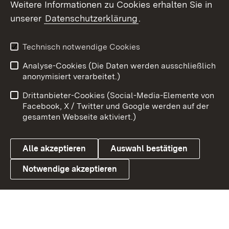
Weitere Informationen zu Cookies erhalten Sie in
X / Twitter
unserer
Datenschutzerklärung
.
Youtube
Technisch notwendige Cookies
Zum 
Analyse-Cookies (Die Daten werden ausschließlich
Impressum
Kontakt
anonymisiert verarbeitet.)
Benutzungshinweise
Netiquette
Drittanbieter-Cookies (Social-Media-Elemente von
Barrierefreiheit
Datenschutz
Facebook, X / Twitter und Google werden auf der
gesamten Webseite aktiviert.)
Cookies
Alle akzeptieren
Auswahl bestätigen
Notwendige akzeptieren
Link zum Landesportal