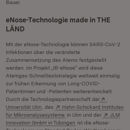
Bauer.
eNose-Technologie made in THE
LÄND
Mit der eNose-Technologie können SARS-CoV-2
Infektionen über die veränderte
Zusammensetzung des Atems festgestellt
werden. Im Projekt „IR-eNose“ wird diese
Atemgas-Schnellteststrategie weltweit einmalig
zur frühen Erkennung von Long-COVID-
Patientinnen und -Patienten weiterentwickelt.
Extern:
Durch die Technologiepartnerschaft der
(Öffnet in neuem Fenster)
Extern:
Universität Ulm
, des
Hahn-Schickard Institutes
(Öffnet in neuem Fenster)
Extern:
für Mikroanalysesysteme
in Ulm und der
JLM
(Öffnet in neuem Fenst
Innovation GmbH in Tübingen
ist die eNose-