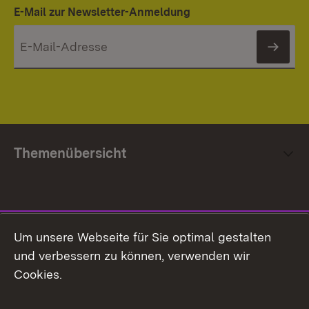
E-Mail zur Newsletter-Anmeldung
News
Themenübersicht
Social Media
Um unsere Webseite für Sie optimal gestalten
und verbessern zu können, verwenden wir
Facebook
Cookies.
Flickr