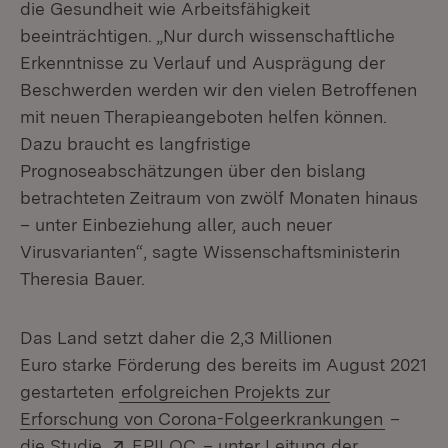
die Gesundheit wie Arbeitsfähigkeit
beeinträchtigen. „Nur durch wissenschaftliche
Erkenntnisse zu Verlauf und Ausprägung der
Beschwerden werden wir den vielen Betroffenen
mit neuen Therapieangeboten helfen können.
Dazu braucht es langfristige
Prognoseabschätzungen über den bislang
betrachteten Zeitraum von zwölf Monaten hinaus
– unter Einbeziehung aller, auch neuer
Virusvarianten“, sagte Wissenschaftsministerin
Theresia Bauer.
Das Land setzt daher die 2,3 Millionen
Euro starke Förderung des bereits im August 2021
gestarteten
erfolgreichen Projekts zur
Erforschung von Corona-Folgeerkrankungen
–
Extern:
(Öffnet in neuem Fenster)
die Studie
EPILOC
– unter Leitung der