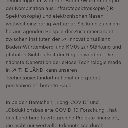
Technologie am Standort Baden-Württemberg in
der Kombination aus Infrarotspektroskopie (IR-
Spektroskopie) und elektronischen Nasen
weltweit einzigartig verfügbar. Sie kann zu einem
herausragenden Beispiel der Zusammenarbeit
Extern:
zwischen Instituten der
Innovationsallianz
(Öffnet in neuem Fenster)
Baden-Württemberg
und KMUs zur Stärkung und
globalen Sichtbarkeit der Region werden. „Die
nächste Generation der eNose-Technologie made
Extern:
(Öffnet in neuem Fenster)
in
THE LÄND
kann unseren
Technologiestandort national und global
positionieren“, betonte Bauer.
In beiden Bereichen, „Long-COVID“ und
„Obduktionsbasierte COVID-19 Forschung“, hat
das Land bereits erfolgreiche Projekte finanziert,
die nicht nur wertvolle Erkenntnisse durch