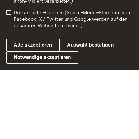
anonymisiert verarbeitet.)
Benutzungshinweise
Netiquette
Drittanbieter-Cookies (Social-Media-Elemente von
Barrierefreiheit
Datenschutz
Facebook, X / Twitter und Google werden auf der
gesamten Webseite aktiviert.)
Cookies
Alle akzeptieren
Auswahl bestätigen
Notwendige akzeptieren
Link zum Landesportal