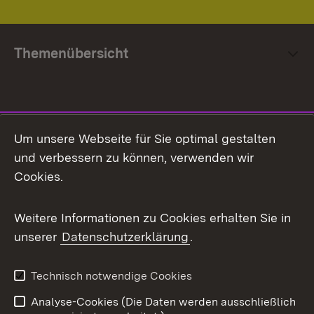
Themenübersicht
Social Media
Um unsere Webseite für Sie optimal gestalten
und verbessern zu können, verwenden wir
Facebook
Cookies.
Flickr
Weitere Informationen zu Cookies erhalten Sie in
X / Twitter
unserer
Datenschutzerklärung
.
Youtube
Technisch notwendige Cookies
Zum 
Analyse-Cookies (Die Daten werden ausschließlich
Impressum
Kontakt