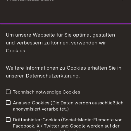
Social Media
Um unsere Webseite für Sie optimal gestalten
und verbessern zu können, verwenden wir
Facebook
Cookies.
Flickr
Weitere Informationen zu Cookies erhalten Sie in
X / Twitter
unserer
Datenschutzerklärung
.
Youtube
Technisch notwendige Cookies
Zum 
Analyse-Cookies (Die Daten werden ausschließlich
Impressum
Kontakt
anonymisiert verarbeitet.)
Benutzungshinweise
Netiquette
Drittanbieter-Cookies (Social-Media-Elemente von
Barrierefreiheit
Datenschutz
Facebook, X / Twitter und Google werden auf der