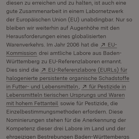
diesen zu erreichen und zu halten, ist auch eine
gute Zusammenarbeit in einem Labornetzwerk
der Europäischen Union (EU) unabdingbar. Nur so
bleiben wir weiterhin auf Augenhöhe mit den
Herausforderungen eines globalisierten
Extern:
Warenverkehrs. Im Jahr 2006 hat die
EU-
(Öffnet in neuem Fenster)
Kommission
drei amtliche Labore aus Baden-
Württemberg zu EU-Referenzlaboren ernannt.
Extern:
Dies sind die
EU-Referenzlabore (EURLs) für
halogenierte persistente organische Schadstoffe
(Öffnet in neuem Fenste
Extern:
in Futter- und Lebensmitteln
,
für Pestizide in
Lebensmitteln tierischen Ursprungs und Waren
(Öffnet in neuem Fenster)
mit hohem Fettanteil
sowie für Pestizide, die
Einzelbestimmungsmethoden erfordern. Diese
Nominierungen stehen für die Anerkennung der
Kompetenz dieser drei Labore im Land und der
ehrgeizigen Bestrebungen Baden-Württembergs