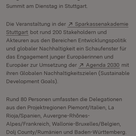
Summit am Dienstag in Stuttgart.
Extern:
Die Veranstaltung in der
Sparkassenakademie
(Öffnet in neuem Fenster)
Stuttgart
bot rund 200 Stakeholdern und
Akteuren aus den Bereichen Entwicklungspolitik
und globaler Nachhaltigkeit ein Schaufenster für
das Engagement junger Europäerinnen und
Extern:
(Öffne
Europäer zur Umsetzung der
Agenda 2030
mit
ihren Globalen Nachhaltigkeitszielen (Sustainable
Development Goals).
Rund 80 Personen umfassten die Delegationen
aus den Projektregionen Piemont/Italien, La
Rioja/Spanien, Auvergne-Rhônes-
Alpes/Frankreich, Wallonie-Bruxelles/Belgien,
Dolj County/Rumänien und Baden-Württemberg.