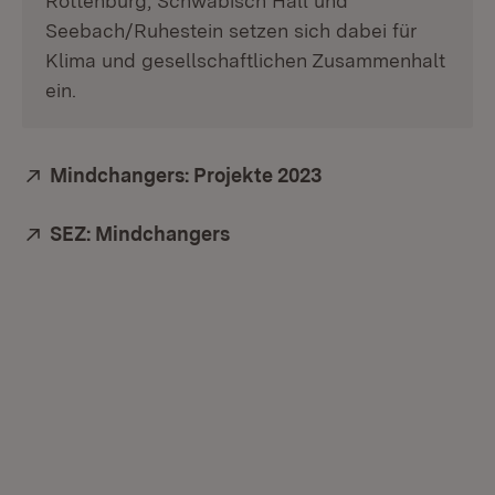
Rottenburg, Schwäbisch Hall und
Seebach/Ruhestein setzen sich dabei für
Klima und gesellschaftlichen Zusammenhalt
ein.
Extern:
Mindchangers: Projekte 2023
(Öffnet in neuem F
Extern:
SEZ: Mindchangers
(Öffnet in neuem Fenster)