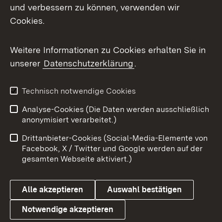
und verbessern zu können, verwenden wir
Facebook
Cookies.
Flickr
Weitere Informationen zu Cookies erhalten Sie in
X / Twitter
unserer
Datenschutzerklärung
.
Youtube
Technisch notwendige Cookies
Zum 
Analyse-Cookies (Die Daten werden ausschließlich
Impressum
Kontakt
anonymisiert verarbeitet.)
Benutzungshinweise
Netiquette
Drittanbieter-Cookies (Social-Media-Elemente von
Barrierefreiheit
Datenschutz
Facebook, X / Twitter und Google werden auf der
gesamten Webseite aktiviert.)
Cookies
Alle akzeptieren
Auswahl bestätigen
Notwendige akzeptieren
Link zum Landesportal