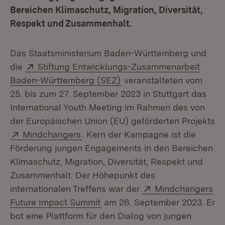
Bereichen Klimaschutz, Migration, Diversität,
Respekt und Zusammenhalt.
Das Staatsministerium Baden-Württemberg und
Extern:
die
Stiftung Entwicklungs-Zusammenarbeit
(Öffnet in neuem Fenster
Baden-Württemberg (SEZ)
veranstalteten vom
25. bis zum 27. September 2023 in Stuttgart das
International Youth Meeting im Rahmen des von
der Europäischen Union (EU) geförderten Projekts
Extern:
(Öffnet in neuem Fenster)
Mindchangers
. Kern der Kampagne ist die
Förderung jungen Engagements in den Bereichen
Klimaschutz, Migration, Diversität, Respekt und
Zusammenhalt. Der Höhepunkt des
Extern:
internationalen Treffens war der
Mindchangers
(Öffnet in neuem Fenster)
Future Impact Summit
am 26. September 2023. Er
bot eine Plattform für den Dialog von jungen