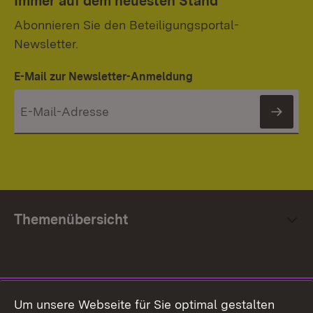
Immer auf dem neuesten Stand
Abonnieren Sie den Beteiligungsportal-
Newsletter.
E-Mail zur Newsletter-Anmeldung
News
Themenübersicht
Social Media
Um unsere Webseite für Sie optimal gestalten