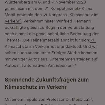
Württemberg am 6. und 7. November 2023
Extern:
gemeinsam mit dem
Kompetenznetz Klima
(Öffnet in neuem Fenster)
Extern:
Mobil
erstmals den
Kongress „Klimaschutz im
(Öffnet in neuem Fenster)
Verkehr“
. Verkehrsminister Winfried Hermann
bekräftigte gleich zu Beginn der Veranstaltung
noch einmal die gesellschaftliche Bedeutung des
Exte
Themas: „Die Teilnehmerzahl spricht für sich:
(Öffnet in neuem Fenster)
Klimaschutz im Verkehr
ist brandaktuell. Und wir
sehen auch schon erste Erfolge: Städte kommen
mit weniger Autos aus, Unternehmen steigen auf
Autos mit alternativen Antrieben um.“
Spannende Zukunftsfragen zum
Klimaschutz im Verkehr
Mit einem Impuls von Professor Dr. Mojib Latif,
Extern: