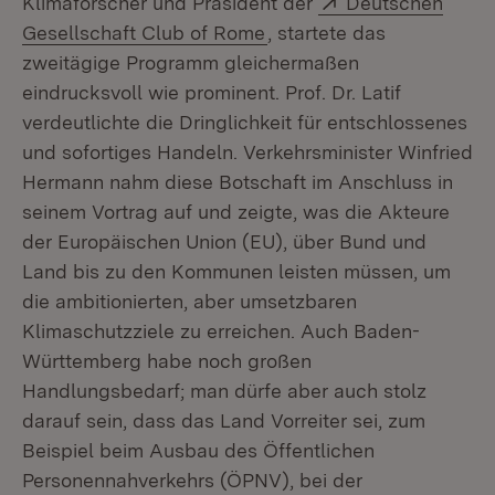
Klimaforscher und Präsident der
Deutschen
(Öffnet in neuem Fenster
Gesellschaft Club of Rome
, startete das
zweitägige Programm gleichermaßen
eindrucksvoll wie prominent. Prof. Dr. Latif
verdeutlichte die Dringlichkeit für entschlossenes
und sofortiges Handeln. Verkehrsminister Winfried
Hermann nahm diese Botschaft im Anschluss in
seinem Vortrag auf und zeigte, was die Akteure
der Europäischen Union (EU), über Bund und
Land bis zu den Kommunen leisten müssen, um
die ambitionierten, aber umsetzbaren
Klimaschutzziele zu erreichen. Auch Baden-
Württemberg habe noch großen
Handlungsbedarf; man dürfe aber auch stolz
darauf sein, dass das Land Vorreiter sei, zum
Beispiel beim Ausbau des Öffentlichen
Personennahverkehrs (ÖPNV), bei der