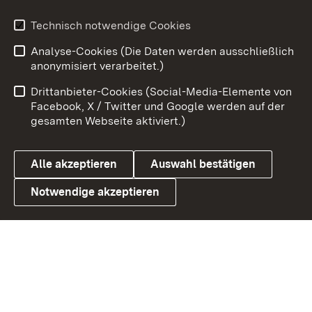
Technisch notwendige Cookies
Zum 
Analyse-Cookies (Die Daten werden ausschließlich
Impressum
Kontakt
anonymisiert verarbeitet.)
Benutzungshinweise
Netiquette
Drittanbieter-Cookies (Social-Media-Elemente von
Barrierefreiheit
Datenschutz
Facebook, X / Twitter und Google werden auf der
gesamten Webseite aktiviert.)
Cookies
Alle akzeptieren
Auswahl bestätigen
Notwendige akzeptieren
Link zum Landesportal