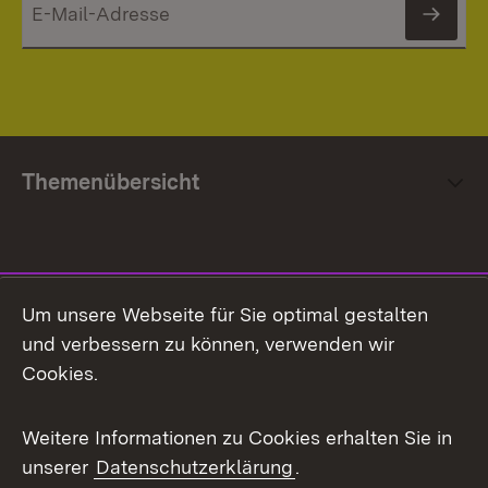
News
Themenübersicht
Social Media
Um unsere Webseite für Sie optimal gestalten
und verbessern zu können, verwenden wir
Facebook
Cookies.
Flickr
Weitere Informationen zu Cookies erhalten Sie in
X / Twitter
unserer
Datenschutzerklärung
.
Youtube