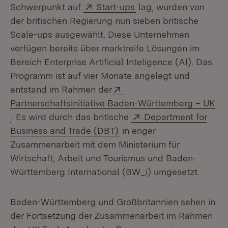
Extern:
(Öffnet in neuem Fens
Schwerpunkt auf
Start-ups
lag, wurden von
der britischen Regierung nun sieben britische
Scale-ups ausgewählt. Diese Unternehmen
verfügen bereits über marktreife Lösungen im
Bereich Enterprise Artificial Inteligence (AI). Das
Programm ist auf vier Monate angelegt und
Extern:
entstand im Rahmen der
Partnerschaftsinitiative Baden-Württemberg – UK
(Öffnet in neuem Fenster)
Extern:
. Es wird durch das britische
Department for
(Öffnet in neuem Fenster)
Business and Trade (DBT)
in enger
Zusammenarbeit mit dem Ministerium für
Wirtschaft, Arbeit und Tourismus und Baden-
Württemberg International (BW_i) umgesetzt.
Baden-Württemberg und Großbritannien sehen in
der Fortsetzung der Zusammenarbeit im Rahmen