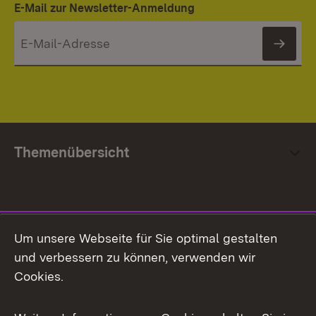
E-Mail zur Newsletter-Anmeldung
News
Themenübersicht
Social Media
Um unsere Webseite für Sie optimal gestalten
und verbessern zu können, verwenden wir
Facebook
Cookies.
Flickr