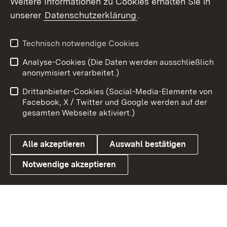
Weitere Informationen zu Cookies erhalten Sie in
X / Twitter
unserer
Datenschutzerklärung
.
Youtube
Technisch notwendige Cookies
Zum 
Analyse-Cookies (Die Daten werden ausschließlich
Impressum
Kontakt
anonymisiert verarbeitet.)
Benutzungshinweise
Netiquette
Drittanbieter-Cookies (Social-Media-Elemente von
Barrierefreiheit
Datenschutz
Facebook, X / Twitter und Google werden auf der
gesamten Webseite aktiviert.)
Cookies
Alle akzeptieren
Auswahl bestätigen
Notwendige akzeptieren
Link zum Landesportal