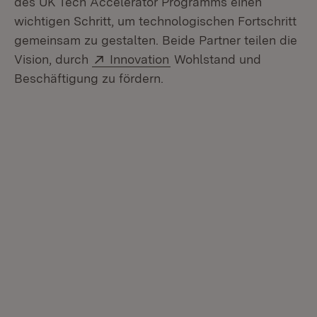
des UK Tech Accelerator Programms einen
wichtigen Schritt, um technologischen Fortschritt
gemeinsam zu gestalten. Beide Partner teilen die
Extern:
(Öffnet in neuem Fenster
Vision, durch
Innovation
Wohlstand und
Beschäftigung zu fördern.