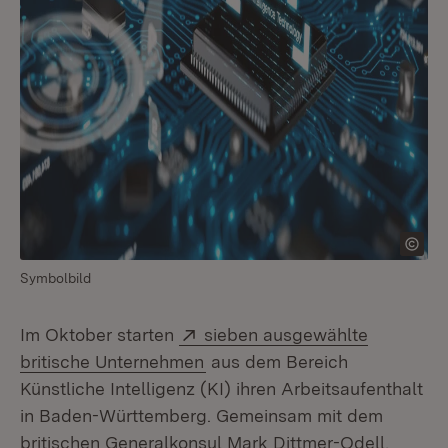
Symbolbild
Extern:
Im Oktober starten
sieben ausgewählte
(Öffnet in neuem Fenster)
britische Unternehmen
aus dem Bereich
Künstliche Intelligenz (KI) ihren Arbeitsaufenthalt
in Baden-Württemberg. Gemeinsam mit dem
britischen Generalkonsul Mark Dittmer-Odell,