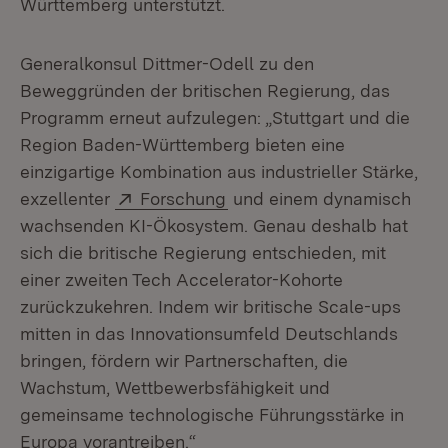
Württemberg unterstützt.
Generalkonsul Dittmer-Odell zu den
Beweggründen der britischen Regierung, das
Programm erneut aufzulegen: „Stuttgart und die
Region Baden-Württemberg bieten eine
einzigartige Kombination aus industrieller Stärke,
Extern:
(Öffnet in neuem Fenster)
exzellenter
Forschung
und einem dynamisch
wachsenden KI-Ökosystem. Genau deshalb hat
sich die britische Regierung entschieden, mit
einer zweiten Tech Accelerator-Kohorte
zurückzukehren. Indem wir britische Scale-ups
mitten in das Innovationsumfeld Deutschlands
bringen, fördern wir Partnerschaften, die
Wachstum, Wettbewerbsfähigkeit und
gemeinsame technologische Führungsstärke in
Europa vorantreiben.“