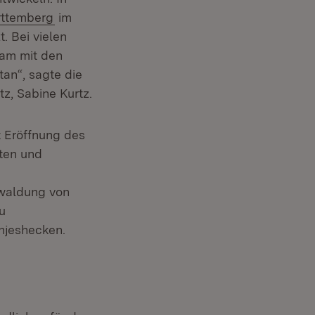
(Öffnet in neuem Fenster)
ttemberg
im
 neuem Fenster)
t. Bei vielen
sam mit den
tan“, sagte die
z, Sabine Kurtz.
t Eröffnung des
dten und
ewaldung von
u
njeshecken.