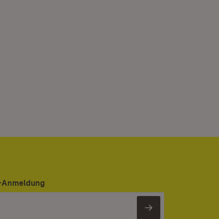
er-Anmeldung
Newsletter 