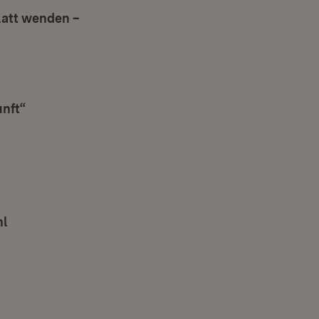
latt wenden –
ter)
et in neuem Fenster)
nft“
(Öffnet in neuem Fenster)
 neuem Fenster)
hl