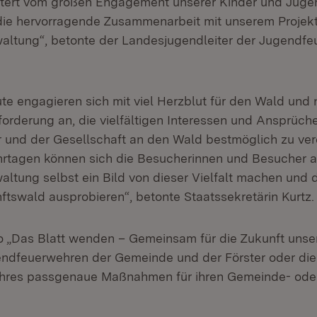
stert vom großen Engagement unserer Kinder und Jugen
ie hervorragende Zusammenarbeit mit unserem Projekt
altung“, betonte der Landesjugendleiter der Jugendfe
ute engagieren sich mit viel Herzblut für den Wald und
forderung an, die vielfältigen Interessen und Ansprüch
und der Gesellschaft an den Wald bestmöglich zu ver
rtagen können sich die Besucherinnen und Besucher 
ltung selbst ein Bild von dieser Vielfalt machen und d
ftswald ausprobieren“, betonte Staatssekretärin Kurtz.
 „Das Blatt wenden – Gemeinsam für die Zukunft unse
ndfeuerwehren der Gemeinde und der Förster oder die 
ahres passgenaue Maßnahmen für ihren Gemeinde- ode