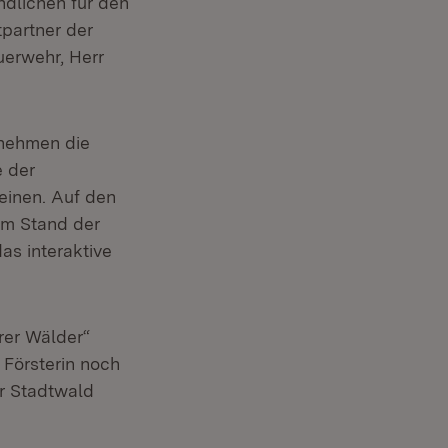
dlichen für den
partner der
uerwehr, Herr
 nehmen die
e der
einen. Auf den
am Stand der
as interaktive
rer Wälder“
Försterin noch
r Stadtwald