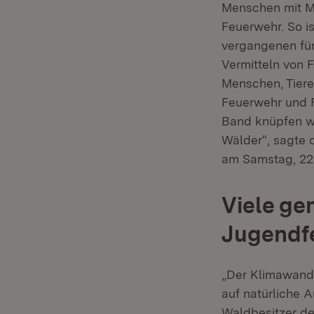
Menschen mit Mi
Feuerwehr. So i
vergangenen fün
Vermitteln von 
Menschen, Tiere
Feuerwehr und 
Band knüpfen wi
Wälder“, sagte 
am Samstag, 22.
Viele g
Jugendf
„Der Klimawande
auf natürliche 
Waldbesitzer de