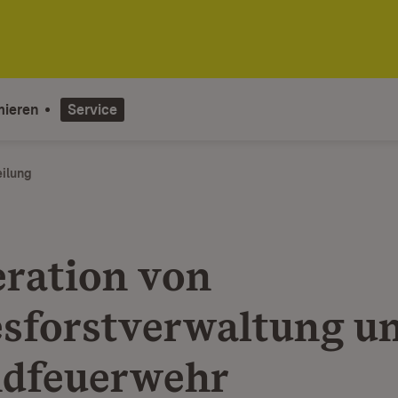
mieren
Service
eilung
ration von
sforstverwaltung u
dfeuerwehr