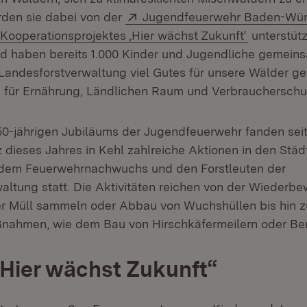
Extern:
den sie dabei von der
Jugendfeuerwehr Baden-Wür
Extern:
(Öffnet in
Kooperationsprojektes ‚Hier wächst Zukunft‘
unterstütz
d haben bereits 1.000 Kinder und Jugendliche gemein
 Landesforstverwaltung viel Gutes für unsere Wälder ge
n für Ernährung, Ländlichen Raum und Verbraucherschut
50-jährigen Jubiläums der Jugendfeuerwehr fanden sei
z dieses Jahres in Kehl zahlreiche Aktionen in den Stä
dem Feuerwehrnachwuchs und den Forstleuten der
altung statt. Die Aktivitäten reichen von der Wiederb
r Müll sammeln oder Abbau von Wuchshüllen bis hin z
nahmen, wie dem Bau von Hirschkäfermeilern oder Be
„Hier wächst Zukunft“