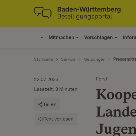
Zum Inhalt springen
Link zur Startseite
Mitmachen
Vorschlagen
Infor
Startseite
Service
Meldungen
Pressemitt
Forst
22.07.2023
Koope
Lesezeit: 3 Minuten
Teilen
Lande
Text vorlesen
Jugen