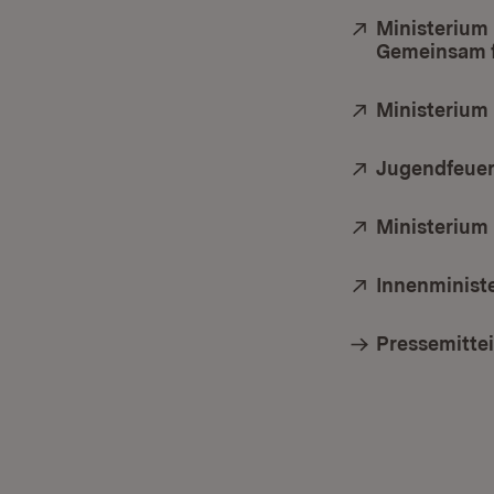
Extern:
Ministerium
Gemeinsam f
Extern:
Ministerium 
Extern:
Jugendfeuer
Extern:
Ministerium
Extern:
Innenminist
Pressemittei