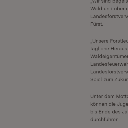
„Wir sind begei
Wald und über d
Landesforstverw
Fürst.
„Unsere Forstle
tägliche Heraus
Waldeigentümer 
Landesfeuerweh
Landesforstverwa
Spiel zum Zukun
Unter dem Motto
können die Juge
bis Ende des J
durchführen.