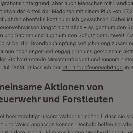
grationshintergrund, aber auch Menschen mit Handica
st etwa der Anteil der Mädchen mit einem Plus von 47,2
f Jahren ebenfalls kontinuierlich gewachsen. Dabei ist
Feuerwehrwissen längst nicht alles – es geht um den S
n und Sachen und auch um den Schutz der Umwelt. Da
Forst bei der Brandbekämpfung seit jeher eng zusamm
r nun noch enger und engagieren uns gemeinsam aktiv
der Stellvertretende Ministerpräsident und Innenminist
Extern:
(Öff
 Juli 2023, anlässlich der
Landesfeuerwehrtage
in K
emeinsame Aktionen von
euerwehr und Forstleuten
l beeinträchtigt unsere Wälder so schnell, dass sie si
Art und Weise anpassen können. Deshalb helfen Forstle
n Wäldern, sich zu klimaresilienten Mischwäldern zu en