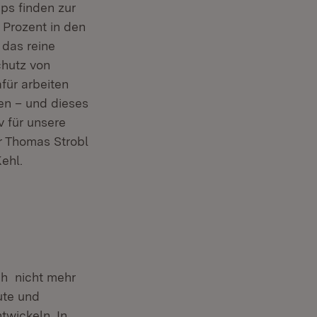
ps finden zur
 Prozent in den
 das reine
chutz von
für arbeiten
en – und dieses
 für unsere
er Thomas Strobl
net in neuem Fenster)
ehl.
ch nicht mehr
ute und
twickeln. In