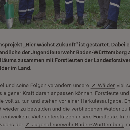
sprojekt „Hier wächst Zukunft“ ist gestartet. Dabei 
endliche der Jugendfeuerwehr Baden-Württemberg a
biläums zusammen mit Forstleuten der Landesforstver
lder im Land.
Extern:
(Öffne
el und seine Folgen verändern unsere
Wälder
viel s
us eigener Kraft daran anpassen können. Forstleute und
e voll zu tun und stehen vor einer Herkulesaufgabe. E
d wieder zu bewalden und die verbliebenen Wälder zu k
 entwickeln. Viele unterstützen unsere Forstleute. In 
Extern:
(Ö
hwuchs der
Jugendfeuerwehr Baden-Württemberg
mi