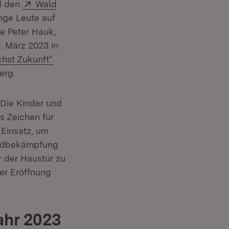
Extern:
nd den
Wald
unge Leute auf
Fenster)
e Peter Hauk,
. März 2023 in
(Öffnet in neuem Fenster)
hst Zukunft“
erg.
 Die Kinder und
 Zeichen für
 Einsatz, um
andbekämpfung
r der Haustür zu
er Eröffnung
ahr 2023