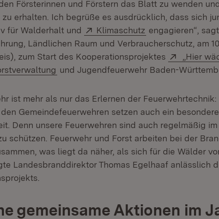
en Försterinnen und Förstern das Blatt zu wenden u
(Öffnet in neuem Fenster)
zu erhalten. Ich begrüße es ausdrücklich, dass sich j
Extern:
(Öffnet in neuem 
iv für Walderhalt und
Klimaschutz
engagieren“, sagt
nährung, Ländlichen Raum und Verbraucherschutz, am 10
Extern:
eis), zum Start des Kooperationsprojektes
„Hier wäc
(Öffnet in neuem Fenster)
rstverwaltung
und Jugendfeuerwehr Baden-Württemb
r ist mehr als nur das Erlernen der Feuerwehrtechnik:
 den Gemeindefeuerwehren setzen auch ein besonderes
eit. Denn unsere Feuerwehren sind auch regelmäßig im
u schützen. Feuerwehr und Forst arbeiten bei der Br
usammen, was liegt da näher, als sich für die Wälder vo
gte Landesbranddirektor Thomas Egelhaaf anlässlich d
sprojekts.
he gemeinsame Aktionen im J