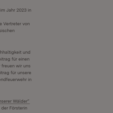
im Jahr 2023 in
 Vertreter von
sischen
haltigkeit und
trag für einen
 freuen wir uns
trag für unsere
endfeuerwehr in
(Öffnet in neuem Fenster)
nserer Wälder“
der Försterin