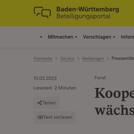
Zum Inhalt springen
Link zur Startseite
Mitmachen
Vorschlagen
Infor
Startseite
Service
Meldungen
Pressemitt
Forst
10.03.2023
Koope
Lesezeit: 2 Minuten
Teilen
wächs
Text vorlesen