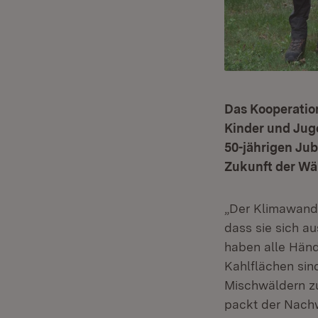
Das Kooperation
Kinder und Jug
50-jährigen Ju
Zukunft der Wä
„Der Klimawand
dass sie sich a
haben alle Händ
Kahlflächen sin
Mischwäldern zu
packt der Nac