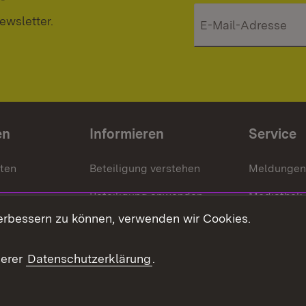
ewsletter.
en
Informieren
Service
nten
Beteiligung verstehen
Meldungen
Beteiligung anwenden
Mediathek
erbessern zu können, verwenden wir Cookies.
ragte
Beteiligung stärken
Publikatio
Beteiligung erleben
Glossar
serer
Datenschutzerklärung
.
Beteiligung erforschen
mung