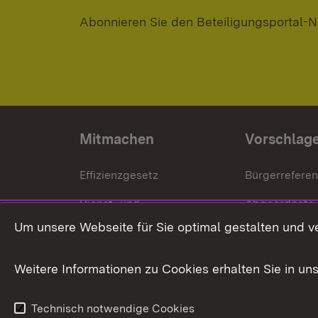
Abonnieren Sie den Beteiligungsportal-N
Mitmachen
Vorschlag
Effizienzgesetz
Bürgerrefere
Dienst- und
Abgeordnete
Versorgungsbezüge
Um unsere Webseite für Sie optimal gestalten und v
Bürgerbeauft
Kommunale Verfahren
Petition
Weitere Informationen zu Cookies erhalten Sie in un
Weitere
Volksantrag
Beteiligungsprozesse
Technisch notwendige Cookies
Volksabstim