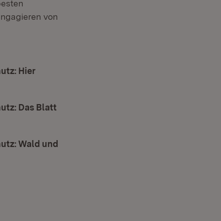
besten
engagieren von
utz: Hier
tz: Das Blatt
utz: Wald und
r)