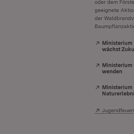
oder dem Förste
geeignete Aktio
der Waldbrandvo
Baumpflanzaktio
Extern:
Ministerium
wächst Zuku
Extern:
Ministerium
wenden
(Öff
Extern:
Ministerium
Naturerlebn
Extern:
Jugendfeuer