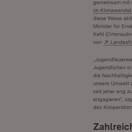
gemeinsam mit d
im Klimawandel
diese Weise akt
Minister für Er
Kehl (Ortenaukr
Extern:
von
Landesfo
„Jugendfeuerweh
Jugendlichen in
die Nachhaltigk
unsere Umwelt z
seit jeher eng z
engagieren“, sa
des Kooperation
Zahlreic