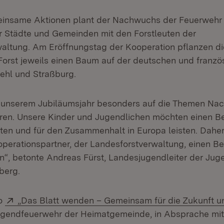
insame Aktionen plant der Nachwuchs der Feuerwehr 
 Städte und Gemeinden mit den Forstleuten der
altung. Am Eröffnungstag der Kooperation pflanzen die
orst jeweils einen Baum auf der deutschen und franzö
Kehl und Straßburg.
 unserem Jubiläumsjahr besonders auf die Themen Nach
ren. Unsere Kinder und Jugendlichen möchten einen Bei
en und für den Zusammenhalt in Europa leisten. Daher
perationspartner, der Landesforstverwaltung, einen Bei
en“, betonte Andreas Fürst, Landesjugendleiter der Jug
berg.
Extern:
to
„Das Blatt wenden – Gemeinsam für die Zukunft u
ugendfeuerwehr der Heimatgemeinde, in Absprache mit 