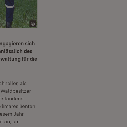
engagieren sich
nlässlich des
waltung für die
t in neuem Fenster)
chneller, als
 Waldbesitzer
ntstandene
limaresilienten
diesem Jahr
ffnet in neuem Fenster)
t an, um