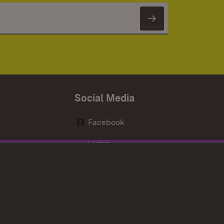
Newsletter 
Social Media
Facebook
Flickr
nen
X / Twitter
Youtube