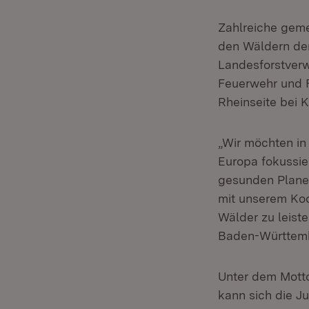
Zahlreiche geme
den Wäldern der
Landesforstverw
Feuerwehr und F
Rheinseite bei 
„Wir möchten in
Europa fokussie
gesunden Planet
mit unserem Koo
Wälder zu leist
Baden-Württem
Unter dem Mot
kann sich die J