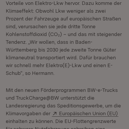
Vorteile von Elektro-Lkw hervor. Dazu komme der
Klimaeffekt: Obwohl Lkw weniger als zwei
Prozent der Fahrzeuge auf europäischen Straßen
sind, verursachen sie jede dritte Tonne
Kohlenstoffdioxid (CO₂) – und das mit steigender
Tendenz. „Wir wollen, dass in Baden-
Württemberg bis 2030 jede zweite Tonne Güter
klimaneutral transportiert wird. Dafür brauchen
wir schnell mehr Elektro(E)-Lkw und einen E-
Schub“, so Hermann.
Mit den neuen Förderprogrammen BW-e-Trucks
und TruckCharge@BW unterstützt die
Landesregierung das Speditionsgewerbe, um die
Extern:
(Öff
Klimavorgaben der
Europäischen Union (EU)
einhalten zu können. Die EU-Flottengrenzwerte
für schwere Nutzfahrzeuge schreiben eine