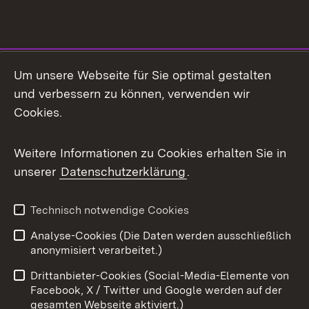
Social Media
Um unsere Webseite für Sie optimal gestalten
und verbessern zu können, verwenden wir
Facebook
Cookies.
Flickr
Weitere Informationen zu Cookies erhalten Sie in
X / Twitter
unserer
Datenschutzerklärung
.
Youtube
Technisch notwendige Cookies
Zum 
Analyse-Cookies (Die Daten werden ausschließlich
Impressum
Kontakt
anonymisiert verarbeitet.)
Benutzungshinweise
Netiquette
Drittanbieter-Cookies (Social-Media-Elemente von
Barrierefreiheit
Datenschutz
Facebook, X / Twitter und Google werden auf der
gesamten Webseite aktiviert.)
Cookies