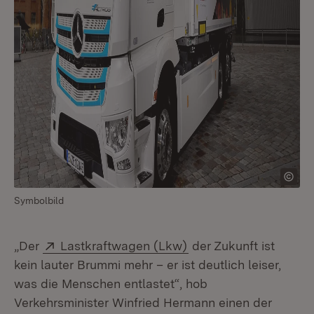
Symbolbild
Extern:
(Öffnet in neuem Fens
„Der
Lastkraftwagen (Lkw)
der Zukunft ist
kein lauter Brummi mehr – er ist deutlich leiser,
was die Menschen entlastet“, hob
Verkehrsminister Winfried Hermann einen der