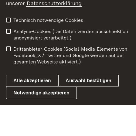
unserer
Datenschutzerklärung
.
Youtube
Technisch notwendige Cookies
Zum 
Analyse-Cookies (Die Daten werden ausschließlich
Impressum
Kontakt
anonymisiert verarbeitet.)
Benutzungshinweise
Netiquette
Drittanbieter-Cookies (Social-Media-Elemente von
Barrierefreiheit
Datenschutz
Facebook, X / Twitter und Google werden auf der
gesamten Webseite aktiviert.)
Cookies
Alle akzeptieren
Auswahl bestätigen
Notwendige akzeptieren
Link zum Landesportal