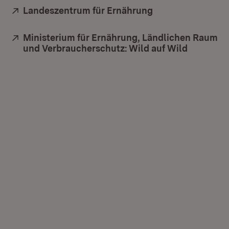
Extern:
Landeszentrum für Ernährung
(Öffnet in neuem 
Extern:
Ministerium für Ernährung, Ländlichen Raum
und Verbraucherschutz: Wild auf Wild
(Öffnet i