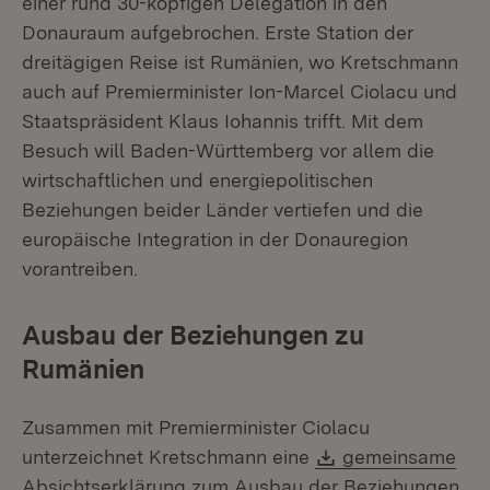
einer rund 30-köpfigen Delegation in den
Donauraum aufgebrochen. Erste Station der
dreitägigen Reise ist Rumänien, wo Kretschmann
auch auf Premierminister Ion-Marcel Ciolacu und
Staatspräsident Klaus Iohannis trifft. Mit dem
Besuch will Baden-Württemberg vor allem die
wirtschaftlichen und energiepolitischen
Beziehungen beider Länder vertiefen und die
europäische Integration in der Donauregion
vorantreiben.
Ausbau der Beziehungen zu
Rumänien
Zusammen mit Premierminister Ciolacu
Download:
unterzeichnet Kretschmann eine
gemeinsame
Absichtserklärung zum Ausbau der Beziehungen