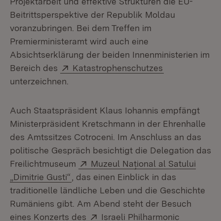
Projektarbeit und effektive Strukturen die EU-
Beitrittsperspektive der Republik Moldau
voranzubringen. Bei dem Treffen im
Premierministeramt wird auch eine
Absichtserklärung der beiden Innenministerien im
Extern:
(Öffnet in neu
Bereich des
Katastrophenschutzes
unterzeichnen.
Auch Staatspräsident Klaus Iohannis empfängt
Ministerpräsident Kretschmann in der Ehrenhalle
des Amtssitzes Cotroceni. Im Anschluss an das
politische Gespräch besichtigt die Delegation das
Extern:
Freilichtmuseum
Muzeul Național al Satului
(Öffnet in neuem Fenster)
„Dimitrie Gusti“
, das einen Einblick in das
traditionelle ländliche Leben und die Geschichte
Rumäniens gibt. Am Abend steht der Besuch
Extern:
eines Konzerts des
Israeli Philharmonic