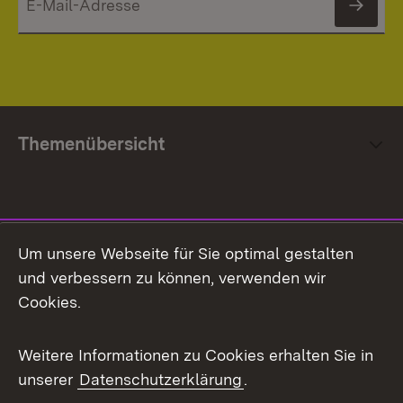
News
Themenübersicht
Social Media
Um unsere Webseite für Sie optimal gestalten
und verbessern zu können, verwenden wir
Facebook
Cookies.
Flickr
Weitere Informationen zu Cookies erhalten Sie in
X / Twitter
unserer
Datenschutzerklärung
.
Youtube