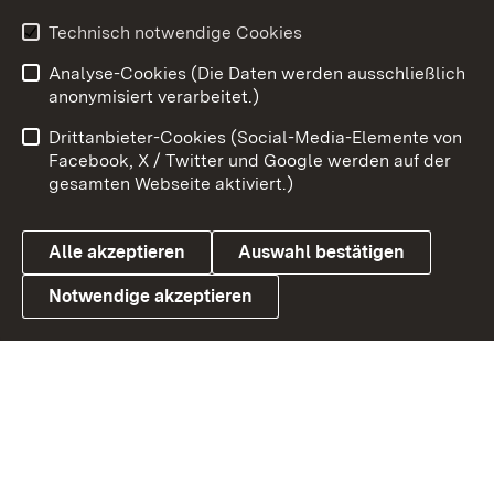
Technisch notwendige Cookies
Zum 
Analyse-Cookies (Die Daten werden ausschließlich
Impressum
Kontakt
anonymisiert verarbeitet.)
Benutzungshinweise
Netiquette
Drittanbieter-Cookies (Social-Media-Elemente von
Barrierefreiheit
Datenschutz
Facebook, X / Twitter und Google werden auf der
gesamten Webseite aktiviert.)
Cookies
Alle akzeptieren
Auswahl bestätigen
Notwendige akzeptieren
Link zum Landesportal