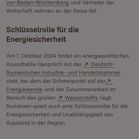
(Öffnet in neuem Fenster)
von Baden-Württemberg
und Vertreter der
Wirtschaft nehmen an der Reise teil.
Schlüsselrolle für die
Energiesicherheit
Am 1. Oktober 2024 findet ein energiepolitisches
Extern:
Roundtable-Gespräch mit der
Deutsch-
(Öffnet
Rumänischen Industrie- und Handelskammer
Extern:
statt, bei dem der Schwerpunkt auf der
(Öffnet in neuem Fenster)
Energiewende
und der Zusammenarbeit im
Extern:
(Öffnet in neue
Bereich des grünen
Wasserstoffs
liegt.
Rumänien spielt auch eine Schlüsselrolle für die
Energiesicherheit und Unabhängigkeit von
Russland in der Region.