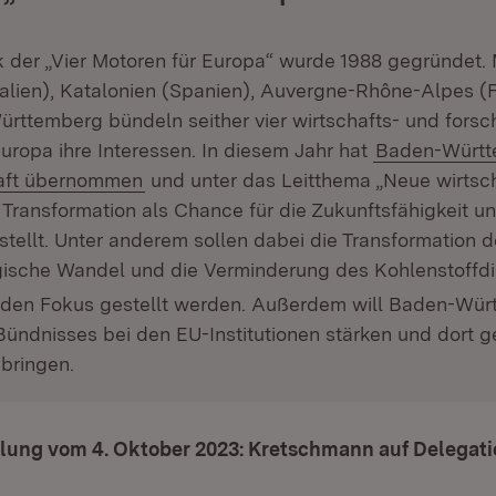
der „Vier Motoren für Europa“ wurde 1988 gegründet. 
alien), Katalonien (Spanien), Auvergne-Rhône-Alpes (
rttemberg bündeln seither vier wirtschafts- und fors
uropa ihre Interessen. In diesem Jahr hat
Baden-Württ
aft übernommen
und unter das Leitthema „Neue wirtsch
 Transformation als Chance für die Zukunftsfähigkeit un
tellt. Unter anderem sollen dabei die Transformation d
gische Wandel und die Verminderung des Kohlenstoffd
 den Fokus gestellt werden. Außerdem will Baden-Wür
Bündnisses bei den EU-Institutionen stärken und dort
nbringen.
lung vom 4. Oktober 2023: Kretschmann auf Delegatio