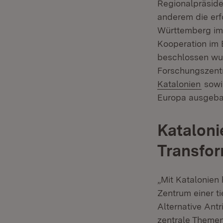
Regionalpräside
anderem die er
Württemberg im
Kooperation im 
beschlossen wu
Forschungszentr
(Öffn
Katalonien
sowie
Europa ausgeba
Katalonie
Transfor
„Mit Katalonien
Zentrum einer ti
Alternative Antr
zentrale Themen