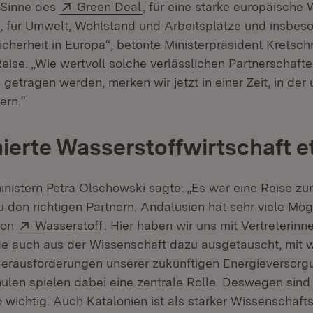
Extern:
(Öffnet in neuem Fenster)
 Sinne des
Green Deal
, für eine starke europäische W
st, für Umwelt, Wohlstand und Arbeitsplätze und insbes
icherheit in Europa“, betonte Ministerpräsident Krets
ise. „Wie wertvoll solche verlässlichen Partnerschafte
getragen werden, merken wir jetzt in einer Zeit, in der 
ern.“
ierte Wasserstoffwirtschaft e
nistern Petra Olschowski sagte:
„Es war eine Reise zu
 den richtigen Partnern. Andalusien hat sehr viele Mögl
Extern:
(Öffnet in neuem Fenster)
von
Wasserstoff
. Hier haben wir uns mit Vertreterinn
de auch aus der Wissenschaft dazu ausgetauscht, mit
erausforderungen unserer zukünftigen Energieversorg
len spielen dabei eine zentrale Rolle. Deswegen sind
 wichtig. Auch Katalonien ist als starker Wissenschaft