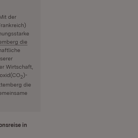
Mit der
Frankreich)
chungsstarke
emberg die
aftliche
serer
er Wirtschaft,
ioxid(CO
)-
2
ttemberg die
 gemeinsame
nsreise in