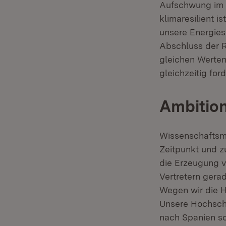
Aufschwung im
klimaresilient i
unsere Energies
Abschluss der Re
gleichen Werten 
gleichzeitig ford
Ambition
Wissenschaftsmi
Zeitpunkt und zu
die Erzeugung 
Vertretern gera
Wegen wir die H
Unsere Hochschu
nach Spanien so