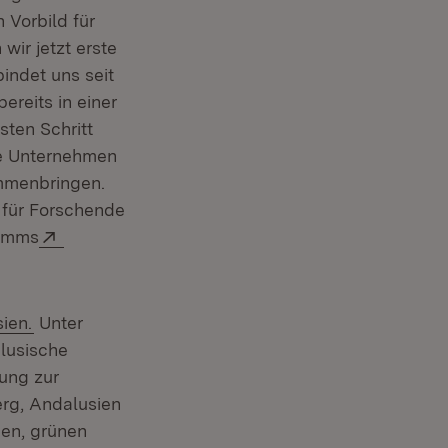
 Vorbild für
wir jetzt erste
indet uns seit
ereits in einer
ten Schritt
ie Unternehmen
mmenbringen.
 für Forschende
Extern:
ramms
ien.
Unter
lusische
ung zur
rg, Andalusien
gen, grünen