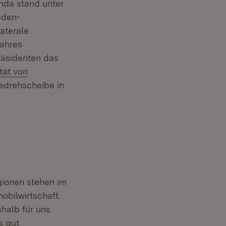
nda stand unter
aden-
euem Fenster)
aterale
Jahres
räsidenten das
tät von
edrehscheibe in
gionen stehen im
obilwirtschaft.
shalb für uns
s gut