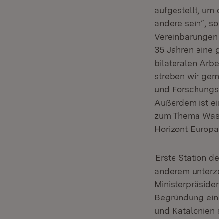
aufgestellt, um
andere sein“, so
Vereinbarungen 
35 Jahren eine 
bilateralen Arb
streben wir gem
und Forschungs
Außerdem ist e
zum Thema Wass
Horizont Europa
Erste Station d
anderem unterze
Ministerpräside
Begründung eine
und Katalonien s