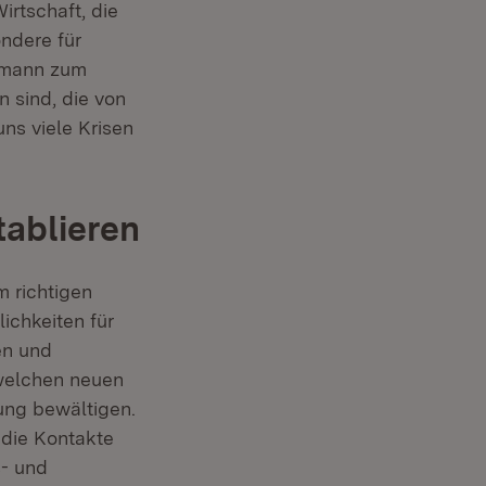
irtschaft, die
ondere für
chmann zum
n sind, die von
uns viele Krisen
tablieren
m richtigen
ichkeiten für
en und
 welchen neuen
ung bewältigen.
 die Kontakte
s- und