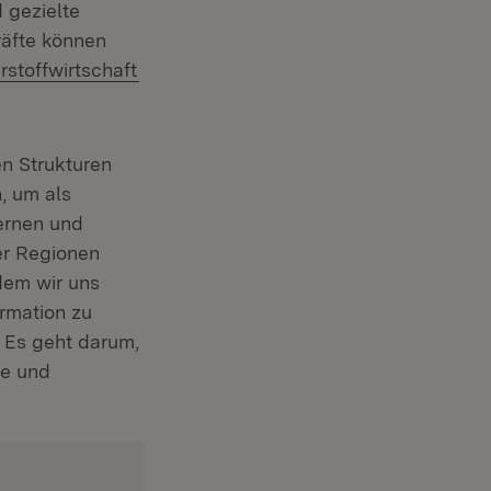
 gezielte
räfte können
:
(Öffnet in neuem Fenster)
stoffwirtschaft
en Strukturen
, um als
lernen und
er Regionen
 dem wir uns
rmation zu
 Es geht darum,
ke und