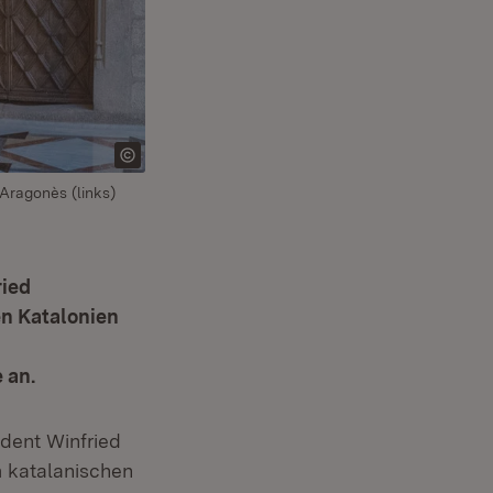
Aragonès (links)
ried
n Katalonien
 an.
ident Winfried
 katalanischen