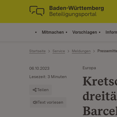
Zum Inhalt springen
Link zur Startseite
Mitmachen
Vorschlagen
Infor
Startseite
Service
Meldungen
Pressemitt
Europa
06.10.2023
Krets
Lesezeit: 3 Minuten
Teilen
dreit
Text vorlesen
Barce