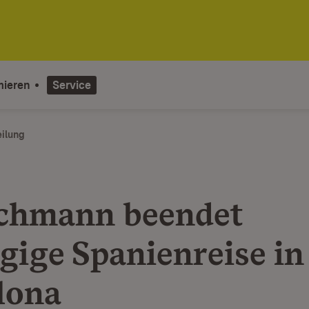
mieren
Service
eilung
chmann beendet
ägige Spanienreise in
lona