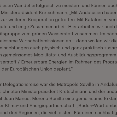
 diesen Wandel erfolgreich zu meistern und können auch
 Ministerpräsident Kretschmann. „Mit Andalusien haben 
zur weiteren Kooperation getroffen. Mit Katalonien verb
gute und enge Zusammenarbeit. Hier arbeiten wir auch b
eitsgruppe zum grünen Wasserstoff zusammen. Im nächs
einsame Wirtschaftsmissionen an – dann wollen wir d
einrichtungen auch physisch und ganz praktisch zusa
in gemeinsames Mobilitäts- und Ausbildungsprogramm
erstoff / Erneuerbare Energien im Rahmen des Prog
(Öffnet in neuem Fenster)
der Europäischen Union geplant.“
er Delegationsreise war die Metropole Sevilla in Andalus
ichneten Ministerpräsident Kretschmann und der anda
nt Juan Manuel Moreno Bonilla eine gemeinsame Erklär
r Klima- und Energiepartnerschaft. „Baden-Württembe
ind drei Regionen, die viel leisten: Für einen nachhalti