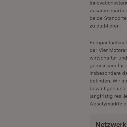
Innovationsstan
Zusammenarbeit 
beide Standorte
zu etablieren.“
Europastaatssek
der Vier Motore
wirtschafts- un
gemeinsam für u
insbesondere der
befinden. Wir s
bewältigen und 
langfristig resi
Absatzmärkte au
Netzwerk 