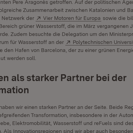
nten Pere Aragonès getroffen. Auf der politischen Age
folgreiche Zusammenarbeit zwischen Katalonien und B
Extern:
(Öffnet in n
 Netzwerk der
Vier Motoren für Europa
sowie die bil
Bereich grüner Wasserstoff, die im März vergangenen 
rde. Zudem besuchte die Delegation um den Ministerp
Extern:
um für Wasserstoff an der
Polytechnischen Universi
et in neuem Fenster)
 den Hafen von Barcelona, der zu einer grünen Energi
ut werden soll.
n als starker Partner bei der
mation
 haben wir einen starken Partner an der Seite. Beide Re
efgreifenden Transformation, insbesondere in der Autom
iebe, Elektromobilität, Wasserstoff und reFuels sind de
. Als Innovationsregionen sind wir aber auch besonder