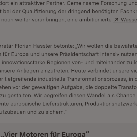
dort ein attraktiver Partner. Gemeinsame Forschung und
bei der Qualifizierung der dringend benötigten Fachk
Extern
 noch weiter voranbringen, eine ambitionierte
Wasser
retär Florian Hassler betonte: „Wir wollen die bewährt
n für Europa und unsere Präsidentschaft intensiv nutzen
d innovationsstarke Regionen von- und miteinander zu 
nsere Anliegen einzutreten. Heute verbindet unsere vi
 tiefgreifende industrielle Transformationsprozess, in
tehen vor der gewaltigen Aufgabe, die doppelte Transfo
zu gestalten. Wir begreifen diesen Wandel als Chance.
liente europäische Lieferstrukturen, Produktionsnetzwer
fzubauen und zu sichern.“
„Vier Motoren für Europa“