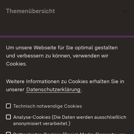
Themenübersicht
Social Media
Um unsere Webseite für Sie optimal gestalten
und verbessern zu können, verwenden wir
Facebook
Cookies.
Flickr
Weitere Informationen zu Cookies erhalten Sie in
X / Twitter
unserer
Datenschutzerklärung
.
Youtube
Technisch notwendige Cookies
Zum 
Analyse-Cookies (Die Daten werden ausschließlich
Impressum
Kontakt
anonymisiert verarbeitet.)
Benutzungshinweise
Netiquette