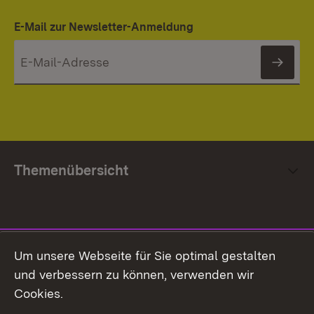
E-Mail zur Newsletter-Anmeldung
News
Themenübersicht
Social Media
Um unsere Webseite für Sie optimal gestalten
und verbessern zu können, verwenden wir
Facebook
Cookies.
Flickr