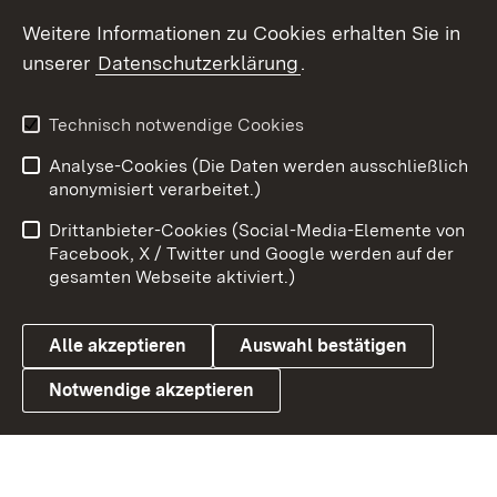
Weitere Informationen zu Cookies erhalten Sie in
X / Twitter
unserer
Datenschutzerklärung
.
Youtube
Technisch notwendige Cookies
Zum 
Analyse-Cookies (Die Daten werden ausschließlich
Impressum
Kontakt
anonymisiert verarbeitet.)
Benutzungshinweise
Netiquette
Drittanbieter-Cookies (Social-Media-Elemente von
Barrierefreiheit
Datenschutz
Facebook, X / Twitter und Google werden auf der
gesamten Webseite aktiviert.)
Cookies
Alle akzeptieren
Auswahl bestätigen
Notwendige akzeptieren
Link zum Landesportal