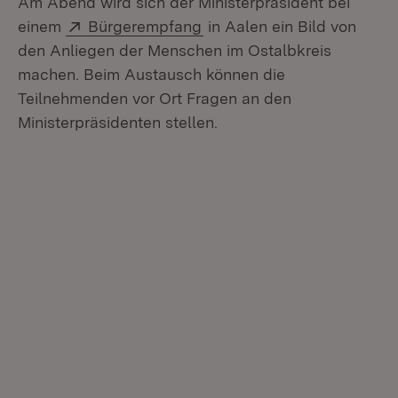
Am Abend wird sich der Ministerpräsident bei
Extern:
(Öffnet in neuem Fenster)
einem
Bürgerempfang
in Aalen ein Bild von
den Anliegen der Menschen im Ostalbkreis
machen. Beim Austausch können die
Teilnehmenden vor Ort Fragen an den
Ministerpräsidenten stellen.