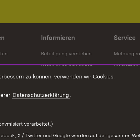
en
Informieren
Service
nten
Beteiligung verstehen
Meldungen
Beteiligung anwenden
Mediathek
erbessern zu können, verwenden wir Cookies.
ragte
Beteiligung stärken
Publikatio
Beteiligung erleben
Glossar
serer
Datenschutzerklärung
.
Beteiligung erforschen
mung
nymisiert verarbeitet.)
ebook, X / Twitter und Google werden auf der gesamten Webs