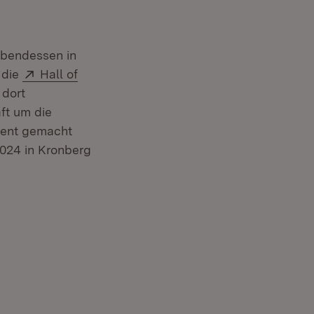
Abendessen in
Extern:
 die
Hall of
 dort
aft um die
dient gemacht
2024 in Kronberg