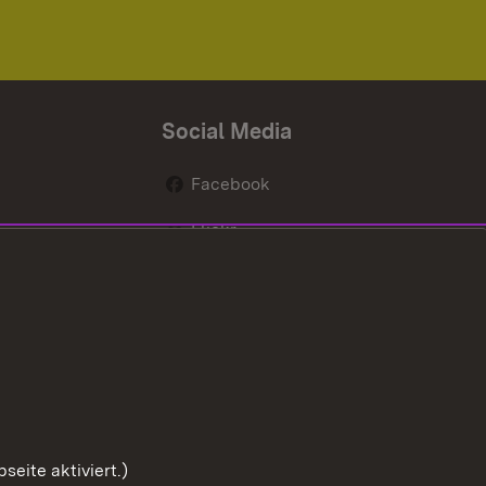
Social Media
Facebook
Flickr
nen
X / Twitter
Youtube
eite aktiviert.)
Zum Sei