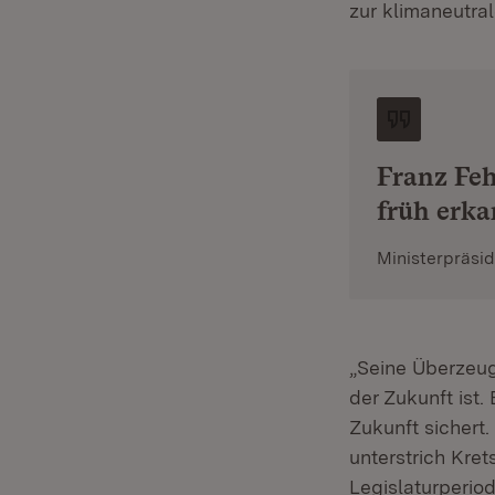
zur klimaneutra
Franz Feh
früh erk
Ministerpräsi
„Seine Überzeu
der Zukunft ist.
Zukunft sichert
unterstrich Kre
Legislaturperio