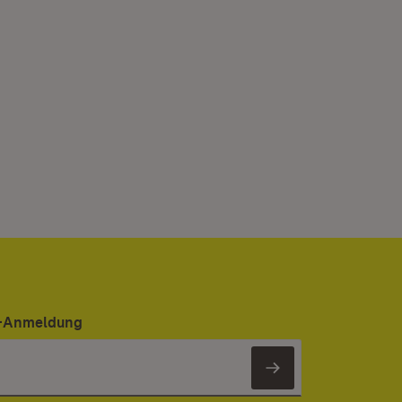
er-Anmeldung
Newsletter 