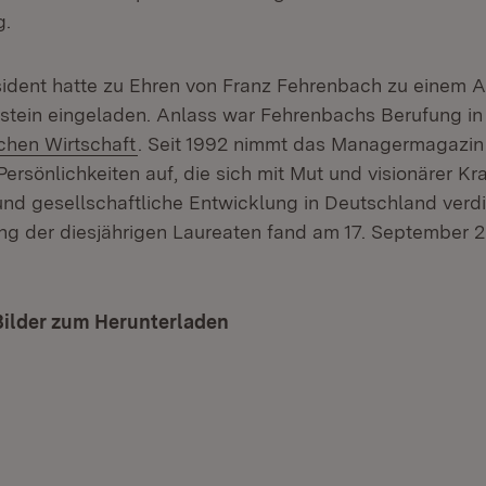
g.
sident hatte zu Ehren von Franz Fehrenbach zu einem 
enstein eingeladen. Anlass war Fehrenbachs Berufung in
(Öffnet in neuem Fenster)
chen Wirtschaft
. Seit 1992 nimmt das Managermagazin
rsönlichkeiten auf, die sich mit Mut und visionärer Kr
 und gesellschaftliche Entwicklung in Deutschland ver
ng der diesjährigen Laureaten fand am 17. September 
Bilder zum Herunterladen