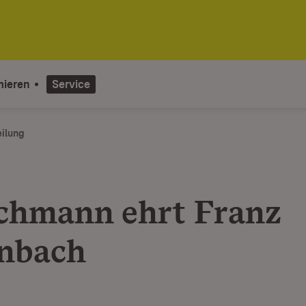
mieren
Service
eilung
chmann ehrt Franz
nbach