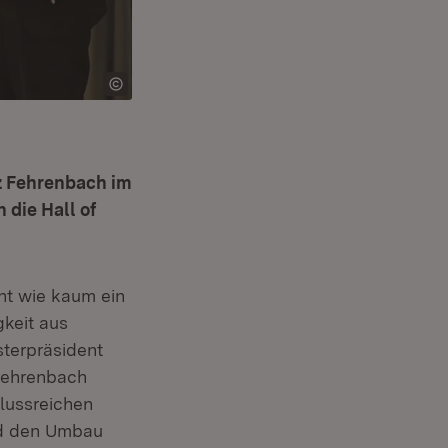
z Fehrenbach im
die Hall of
nt wie kaum ein
keit aus
sterpräsident
 Fehrenbach
flussreichen
nd den Umbau