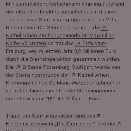
Ministerpräsident Kretschmann empfing aufgrund
des aktuellen Infektionsgeschehens in diesem
Jahr nur zwei Sternsingergruppen vor der Villa
Extern:
Reitzenstein. Die Sternsingergruppe der
Katholischen Kirchengemeinde St. Maximilian
(Öffnet in neuem Fenster)
Extern:
Kolbe Vörstetten
vertrat das
Erzbistum
(Öffnet in neuem Fenster)
Freiburg
, wo im letzten Jahr 3,2 Millionen Euro
durch die Sternsingeraktion gesammelt wurden.
Extern:
(Öffnet in neue
Die
Diözese Rottenburg-Stuttgart
wurde von
Extern:
der Sternsingergruppe der
Katholischen
(Öff
Kirchengemeinde St. Maria Wetzgau-Rehnenhof
vertreten, hier sammelten die Sternsingerinnen
und Sternsinger 2021 4,2 Millionen Euro.
Extern:
Träger der Sternsingeraktion sind das
(Öffnet in neu
Ext
Kindermissionswerk „Die Sternsinger“
und der
(Öffnet i