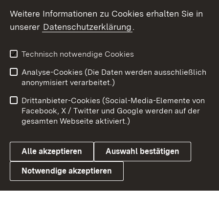
Weitere Informationen zu Cookies erhalten Sie in
X / Twitter
unserer
Datenschutzerklärung
.
Youtube
Technisch notwendige Cookies
Zum 
Analyse-Cookies (Die Daten werden ausschließlich
Impressum
Kontakt
anonymisiert verarbeitet.)
Benutzungshinweise
Netiquette
Drittanbieter-Cookies (Social-Media-Elemente von
Barrierefreiheit
Datenschutz
Facebook, X / Twitter und Google werden auf der
gesamten Webseite aktiviert.)
Cookies
Alle akzeptieren
Auswahl bestätigen
Notwendige akzeptieren
Link zum Landesportal