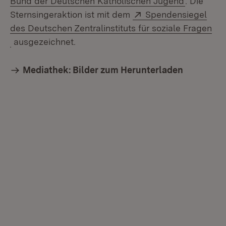
Bund der Deutschen Katholischen Jugend
. Die
Extern:
Sternsingeraktion ist mit dem
Spendensiegel
des Deutschen Zentralinstituts für soziale Fragen
(Öffnet in neuem Fenster)
ausgezeichnet.
Mediathek: Bilder zum Herunterladen