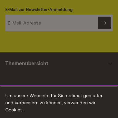
E-Mail zur Newsletter-Anmeldung
News
Themenübersicht
Social Media
Um unsere Webseite für Sie optimal gestalten
und verbessern zu können, verwenden wir
Facebook
Cookies.
Flickr