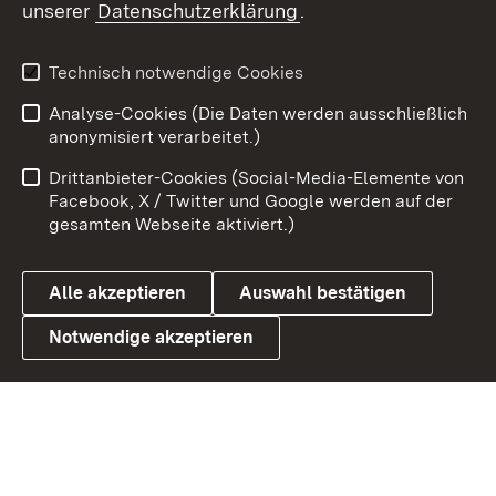
unserer
Datenschutzerklärung
.
Youtube
Technisch notwendige Cookies
Zum 
Analyse-Cookies (Die Daten werden ausschließlich
Impressum
Kontakt
anonymisiert verarbeitet.)
Benutzungshinweise
Netiquette
Drittanbieter-Cookies (Social-Media-Elemente von
Barrierefreiheit
Datenschutz
Facebook, X / Twitter und Google werden auf der
gesamten Webseite aktiviert.)
Cookies
Alle akzeptieren
Auswahl bestätigen
Notwendige akzeptieren
Link zum Landesportal