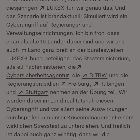
Extern:
(Öffnet in neuem Fenster)
diesjährigen
LÜKEX
tun wir genau das. Und
das Szenario ist brandaktuell: Simuliert wird ein
Cyberangriff auf Regierungs- und
Verwaltungseinrichtungen. Ich bin froh, dass
erstmals alle 16 Länder dabei sind und wir uns
auch im Land ganz breit an der bundesweiten
LÜKEX-Übung beteiligen: das Staatsministerium,
Extern:
alle elf Fachministerien, die
(Öffnet in neuem Fenster)
Extern:
(Öffnet in n
Cybersicherheitsagentur
, die
BITBW
und die
Extern:
(Öffnet in neuem Fe
Extern:
(Öffne
Regierungspräsidien
Freiburg
,
Tübingen
Extern:
(Öffnet in neuem Fenster)
und
Stuttgart
nehmen an der Übung teil. Wir
werden dabei im Land realitätsnah diesen
Cyberangriff und vor allem seine Auswirkungen
durchspielen, um unser Krisenmanagement einem
wirklichen Stresstest zu unterziehen. Und freilich
ist dabei auch ganz wichtig, dass wir die