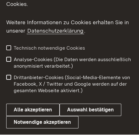
Cookies.
Flickr
Weitere Informationen zu Cookies erhalten Sie in
X / Twitter
unserer
Datenschutzerklärung
.
Youtube
Technisch notwendige Cookies
Zum 
Analyse-Cookies (Die Daten werden ausschließlich
Impressum
Kontakt
anonymisiert verarbeitet.)
Benutzungshinweise
Netiquette
Drittanbieter-Cookies (Social-Media-Elemente von
Barrierefreiheit
Datenschutz
Facebook, X / Twitter und Google werden auf der
gesamten Webseite aktiviert.)
Cookies
Alle akzeptieren
Auswahl bestätigen
Notwendige akzeptieren
Link zum Landesportal