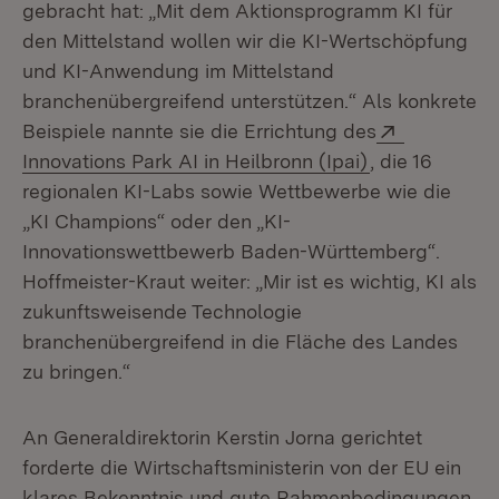
gebracht hat: „Mit dem Aktionsprogramm KI für
den Mittelstand wollen wir die KI-Wertschöpfung
und KI-Anwendung im Mittelstand
branchenübergreifend unterstützen.“ Als konkrete
Extern:
Beispiele nannte sie die Errichtung des
(Öffnet in neu
Innovations Park AI in Heilbronn (Ipai)
, die 16
regionalen KI-Labs sowie Wettbewerbe wie die
„KI Champions“ oder den „KI-
Innovationswettbewerb Baden-Württemberg“.
Hoffmeister-Kraut weiter: „Mir ist es wichtig, KI als
zukunftsweisende Technologie
branchenübergreifend in die Fläche des Landes
zu bringen.“
An Generaldirektorin Kerstin Jorna gerichtet
forderte die Wirtschaftsministerin von der EU ein
klares Bekenntnis und gute Rahmenbedingungen