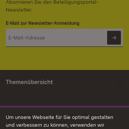
Abonnieren Sie den Beteiligungsportal-
Newsletter.
E-Mail zur Newsletter-Anmeldung
News
Themenübersicht
Social Media
Um unsere Webseite für Sie optimal gestalten
und verbessern zu können, verwenden wir
Facebook