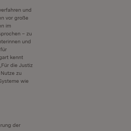
verfahren und
en vor große
en im
sprochen – zu
chterinnen und
für
gart kennt
Für die Justiz
 Nutze zu
 Systeme wie
hrung der