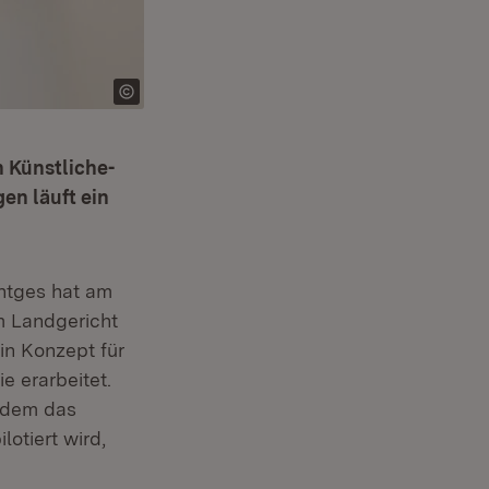
 Künstliche-
en läuft ein
entges hat am
m Landgericht
n Konzept für
e erarbeitet.
udem das
otiert wird,