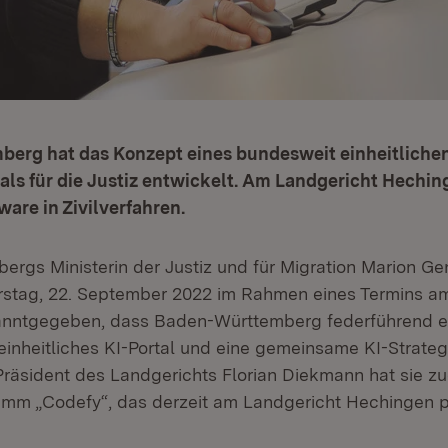
erg hat das Konzept eines bundesweit einheitlichen
tals für die Justiz entwickelt. Am Landgericht Heching
tware in Zivilverfahren.
rgs Ministerin der Justiz und für Migration Marion G
rstag, 22. September 2022 im Rahmen eines Termins a
nntgegeben, dass Baden-Württemberg federführend ei
inheitliches KI-Portal und eine gemeinsame KI-Strategi
äsident des Landgerichts Florian Diekmann hat sie z
mm „Codefy“, das derzeit am Landgericht Hechingen pil