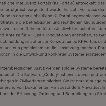
nstliche-Intelligenz-Portals (KI-Portals) entwickelt, das 
 erfolgreich vorgestellt wurde. Es sieht vor, dass die 
Bundes an das einheitliche KI-Portal angeschlossen w
trategie die betrieblichen und rechtlichen Grundlagen 
desweit einen Rahmen für die Justiz-KI zu schaffen, dam
nd Anreize für KI-Justiz-Innovationen entstehen, so Ge
 Rückmeldungen auf unser Konzept eines KI-Portals si
llen uns nun gemeinsam an die Umsetzung machen. Para
 schon in die Entwicklung konkreter Systeme einsteigen“
rttembergischen Justiz werden solche Systeme bereits
getestet. Die Software „Codefy“ ist eines davon und wir
ingen in Zivilverfahren pilotiert. Sie ist darauf ausgeleg
turierung von Dokumenten – insbesondere Anwaltsschri
 bei der Erfassung, Ordnung und Beurteilung des Streit