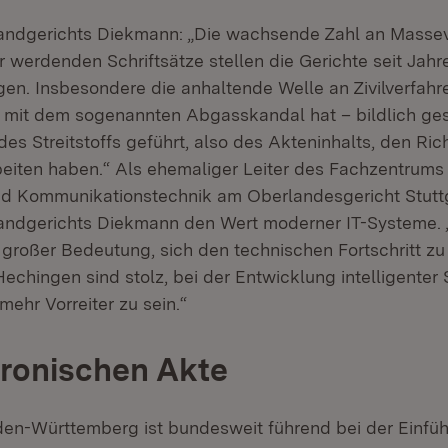
Landgerichts Diekmann: „Die wachsende Zahl an Masse
r werdenden Schriftsätze stellen die Gerichte seit Jahr
en. Insbesondere die anhaltende Welle an Zivilverfahr
it dem sogenannten Abgasskandal hat – bildlich ge
des Streitstoffs geführt, also des Akteninhalts, den Ri
beiten haben.“ Als ehemaliger Leiter des Fachzentrums 
nd Kommunikationstechnik am Oberlandesgericht Stutt
andgerichts Diekmann den Wert moderner IT-Systeme. „
n großer Bedeutung, sich den technischen Fortschritt zu
Hechingen sind stolz, bei der Entwicklung intelligenter
mehr Vorreiter zu sein.“
tronischen Akte
aden-Württemberg ist bundesweit führend bei der Einfü