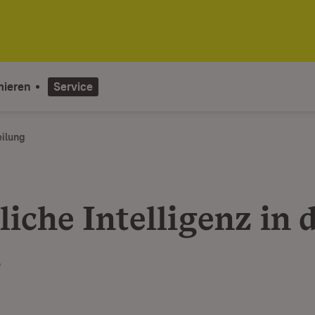
mieren
Service
eilung
iche Intelligenz in 
z