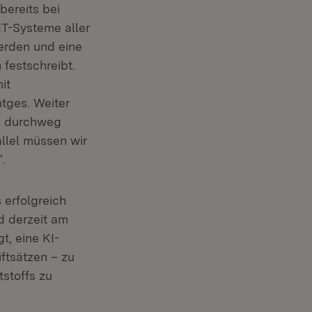
bereits bei
IT-Systeme aller
erden und eine
festschreibt.
it
ntges. Weiter
nd durchweg
llel müssen wir
.
 erfolgreich
d derzeit am
t, eine KI-
ftsätzen – zu
stoffs zu