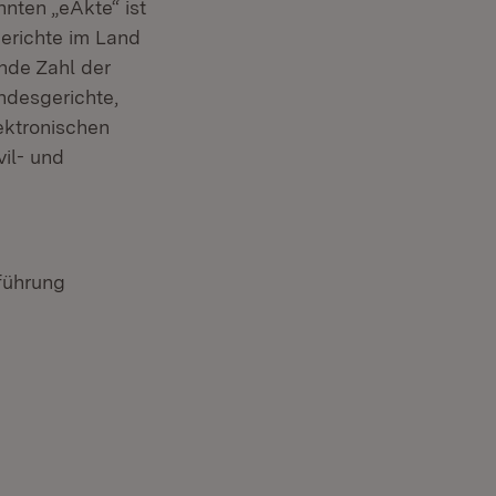
nten „eAkte“ ist
gerichte im Land
ende Zahl der
andesgerichte,
ektronischen
il- und
führung