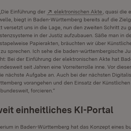
Extern:
(Öffnet in 
„Die Einführung der
elektronischen Akte
, quasi die 
welle, biegt in Baden-Württemberg bereits auf die Zielg
tt versetzt uns in die Lage, nun den zweiten Schritt zu
sistenzsysteme in der Justiz aufzubauen. Säße man in d
stapelweise Papierakten, bräuchten wir über Künstliche
 zu sprechen. Ich sehe die baden-württembergische Ju
cht: Bei der Einführung der elektronischen Akte hat Ba
desweit seit Jahren eine Vorreiterrolle inne. Vor dies
ie nächste Aufgabe an. Auch bei der nächsten Digitali
temberg vorangehen und den Einsatz der Künstlichen I
 bundesweit, forcieren.“
it einheitliches KI-Portal
terium in Baden-Württemberg hat das Konzept eines b