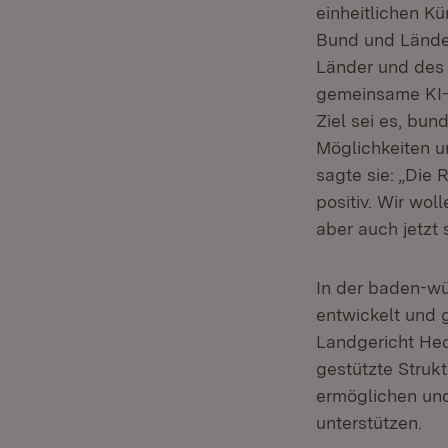
einheitlichen Kü
Bund und Ländern
Länder und des 
gemeinsame KI-S
Ziel sei es, bun
Möglichkeiten u
sagte sie: „Die
positiv. Wir wo
aber auch jetzt
In der baden-wü
entwickelt und 
Landgericht Hech
gestützte Struk
ermöglichen und
unterstützen.