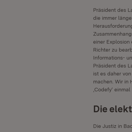
Präsident des 
die immer länge
Herausforderung
Zusammenhang m
einer Explosion 
Richter zu bear
Informations- u
Präsident des L
ist es daher vo
machen. Wir in 
‚Codefy‘ einmal 
Die elek
Die Justiz in B