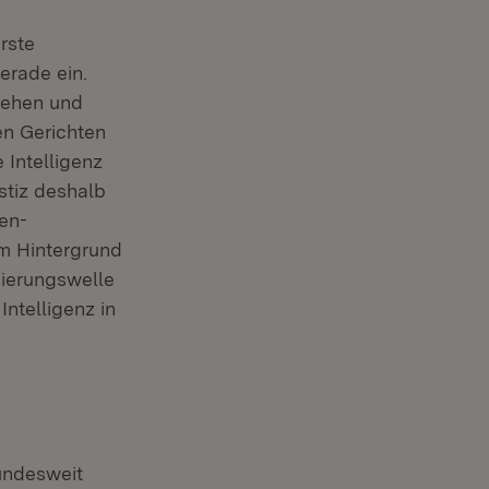
neuem Fenster)
erste
erade ein.
 gehen und
en Gerichten
 Intelligenz
stiz deshalb
den-
em Hintergrund
sierungswelle
ntelligenz in
undesweit