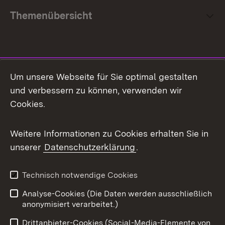
Themenübersicht
Social Media
Um unsere Webseite für Sie optimal gestalten
und verbessern zu können, verwenden wir
Facebook
Cookies.
Flickr
Weitere Informationen zu Cookies erhalten Sie in
X / Twitter
unserer
Datenschutzerklärung
.
Youtube
Technisch notwendige Cookies
Zum 
Analyse-Cookies (Die Daten werden ausschließlich
Impressum
Kontakt
anonymisiert verarbeitet.)
Benutzungshinweise
Netiquette
Drittanbieter-Cookies (Social-Media-Elemente von