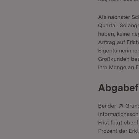
Als nächster Sch
Quartal. Solang
haben, keine ne
Antrag auf Frist
Eigentümerinne
Großkunden bes
ihre Menge an 
Abgabefr
Exter
Bei der
Grun
Informationssch
Frist folgt eben
Prozent der Erk