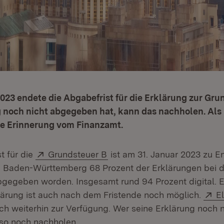
023 endete die Abgabefrist für die Erklärung zur Gru
g noch nicht abgegeben hat, kann das nachholen. Als
ine Erinnerung vom Finanzamt.
Extern:
(Öffnet in neuem Fenster)
st für die
Grundsteuer B
ist am 31. Januar 2023 zu 
in Baden-Württemberg 68 Prozent der Erklärungen bei 
gegeben worden. Insgesamt rund 94 Prozent digital. 
E
ärung ist auch nach dem Fristende noch möglich.
El
ich weiterhin zur Verfügung. Wer seine Erklärung noch
lso noch nachholen.