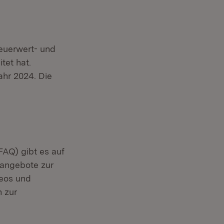
teuerwert- und
tet hat.
ahr 2024. Die
FAQ) gibt es auf
ter)
sangebote zur
deos und
n zur