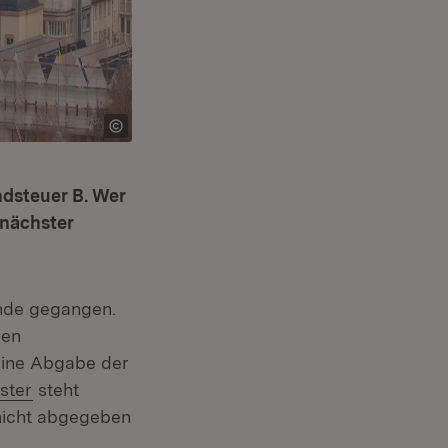
ndsteuer B. Wer
 nächster
Ende gegangen.
den
Eine Abgabe der
xtern:
(Öffnet in neuem Fenster)
ster
steht
 nicht abgegeben