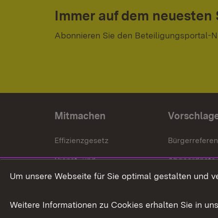
Immer auf dem neuesten
Abonnieren Sie den Beteiligungsportal-N
Mitmachen
Vorschlag
Effizienzgesetz
Bürgerrefere
Dienst- und
Abgeordnete
Versorgungsbezüge
Um unsere Webseite für Sie optimal gestalten und v
Bürgerbeauft
Kommunale Verfahren
Petition
Weitere Informationen zu Cookies erhalten Sie in un
Weitere