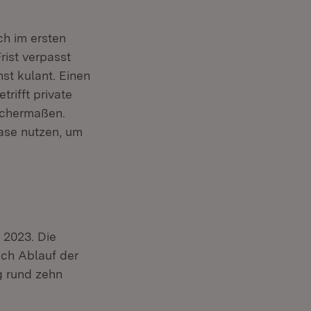
ch im ersten
rist verpasst
st kulant. Einen
rifft private
ichermaßen.
ase nutzen, um
 2023. Die
ach Ablauf der
ng rund zehn