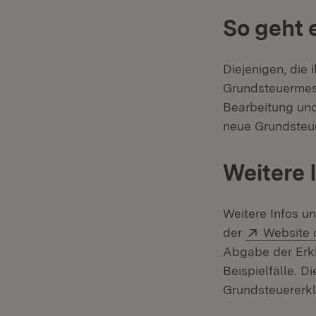
So geht 
Diejenigen, die
Grundsteuermess
Bearbeitung und
neue Grundsteue
Weitere 
Weitere Infos u
Extern:
der
Website 
Abgabe der Erklä
Beispielfälle. D
Grundsteuererkl