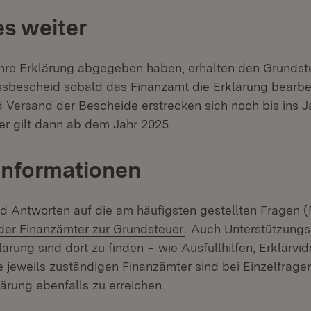
es weiter
 ihre Erklärung abgegeben haben, erhalten den Grunds
bescheid sobald das Finanzamt die Erklärung bearbei
 Versand der Bescheide erstrecken sich noch bis ins J
r gilt dann ab dem Jahr 2025.
Informationen
nd Antworten auf die am häufigsten gestellten Fragen (
(Öffnet in neuem Fens
der Finanzämter zur Grundsteuer
. Auch Unterstützung
rung sind dort zu finden − wie Ausfüllhilfen, Erklärvi
ie jeweils zuständigen Finanzämter sind bei Einzelfrage
ärung ebenfalls zu erreichen.