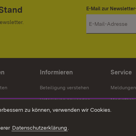
 Stand
E-Mail zur Newslett
ewsletter.
en
Informieren
Service
nten
Beteiligung verstehen
Meldungen
Beteiligung anwenden
Mediathek
erbessern zu können, verwenden wir Cookies.
ragte
Beteiligung stärken
Publikatio
Beteiligung erleben
Glossar
serer
Datenschutzerklärung
.