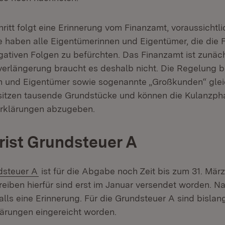
ritt folgt eine Erinnerung vom Finanzamt, voraussichtli
e haben alle Eigentümerinnen und Eigentümer, die die F
gativen Folgen zu befürchten. Das Finanzamt ist zunäch
verlängerung braucht es deshalb nicht. Die Regelung bet
n und Eigentümer sowie sogenannte „Großkunden“ gle
itzen tausende Grundstücke und können die Kulanzph
Erklärungen abzugeben.
ist Grundsteuer A
n:
(Öffnet in neuem Fenster)
dsteuer A
ist für die Abgabe noch Zeit bis zum 31. März
reiben hierfür sind erst im Januar versendet worden. N
falls eine Erinnerung. Für die Grundsteuer A sind bisla
lärungen eingereicht worden.