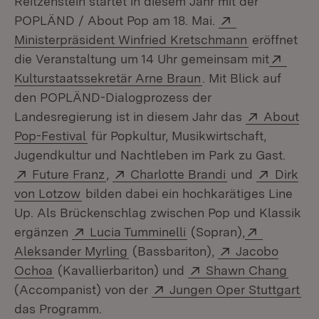
Reitzenstein startet in diesem Jahr mit der
Extern:
POPLÄND / About Pop am 18. Mai.
Ministerpräsident Winfried Kretschmann
eröffnet
Exter
die Veranstaltung um 14 Uhr gemeinsam mit
(Öffnet in neuem Fe
Kulturstaatssekretär Arne Braun
. Mit Blick auf
den POPLÄND-Dialogprozess der
Extern:
Landesregierung ist in diesem Jahr das
About
(Öffnet in neuem Fenster)
Pop-Festival
für Popkultur, Musikwirtschaft,
Jugendkultur und Nachtleben im Park zu Gast.
Extern:
(Öffnet in neuem Fenster)
Extern:
(Öffnet in neue
Extern:
Future Franz
,
Charlotte Brandi
und
Dirk
(Öffnet in neuem Fenster)
von Lotzow
bilden dabei ein hochkarätiges Line
Up. Als Brückenschlag zwischen Pop und Klassik
Extern:
(Öffnet in neuem Fenst
Extern:
ergänzen
Lucia Tumminelli
(Sopran),
(Öffnet in neuem Fenster)
Extern:
Aleksander Myrling
(Bassbariton),
Jacobo
(Öffnet in neuem Fenster)
Extern:
(Öffn
Ochoa
(Kavallierbariton) und
Shawn Chang
Extern:
(Öf
(Accompanist) von der
Jungen Oper Stuttgart
das Programm.