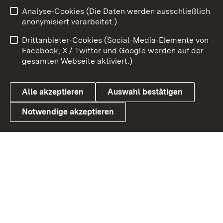
Zum 
Analyse-Cookies (Die Daten werden ausschließlich
Impressum
Kontakt
anonymisiert verarbeitet.)
Benutzungshinweise
Netiquette
Drittanbieter-Cookies (Social-Media-Elemente von
Barrierefreiheit
Datenschutz
Facebook, X / Twitter und Google werden auf der
gesamten Webseite aktiviert.)
Cookies
Alle akzeptieren
Auswahl bestätigen
Notwendige akzeptieren
Link zum Landesportal