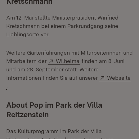
Kretschmann
Am 12. Mai stellte Ministerpräsident Winfried
Kretschmann bei einem Parkrundgang seine
Lieblingsorte vor.
Weitere Gartenführungen mit Mitarbeiterinnen und
Extern:
(Öffnet in neuem Fenst
Mitarbeitern der
Wilhelma
finden am 8. Juni
und am 28. September statt. Weitere
Extern:
Informationen finden Sie auf unserer
Webseite
(Öffnet in neuem Fenster)
.
About Pop im Park der Villa
Reitzenstein
Das Kulturprogramm im Park der Villa