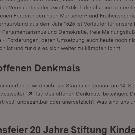
s Vermächtnis der zwölf Artikel, die als eine der erst
enen Forderungen nach Menschen- und Freiheitsrechte
ernaufstand aus dem Jahr 1525 ist Vorläufer für unsere 
ür Parlamentarismus und Demokratie, freie Meinungsäu
 – Forderungen, deren Umsetzung auch heute noch ni
ch ist und für die es sich weiter zu kämpfen lohnt.
 offenen Denkmals
mmerferien wird sich das Staatsministerium am 14. S
Extern:
(Öffnet in ne
ndesweiten
Tag des offenen Denkmals
beteiligen. D
ert-voll: unbezahlbar oder unersetzlich? Was sind uns
sfeier 20 Jahre Stiftung Kind