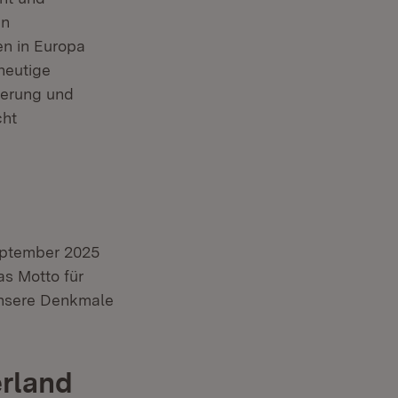
en
n in Europa
heutige
ßerung und
cht
eptember 2025
uem Fenster)
as Motto für
 unsere Denkmale
erland