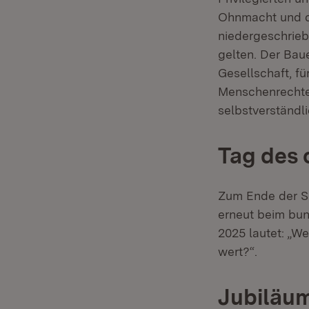
Ohnmacht und da
niedergeschrieb
gelten. Der Bau
Gesellschaft, f
Menschenrechte
selbstverständli
Tag des
Zum Ende der So
erneut beim bu
2025 lautet: „W
wert?“.
Jubiläum