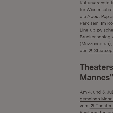
Kulturveranstal
für Wissenscha
die About Pop a
Park sein. Im R
Line-up zwisch
Brückenschlag 
(Mezzosopran),
Extern:
der
Staatsope
Theaters
Mannes“.
Am 4. und 5. Ju
gemeinen Manne
Extern:
vom
Theater
Privilegierten 