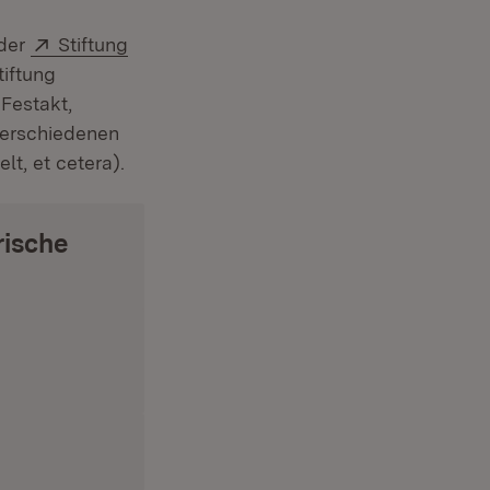
Extern:
 der
Stiftung
em Fenster)
iftung
 Festakt,
 verschiedenen
t, et cetera).
rische