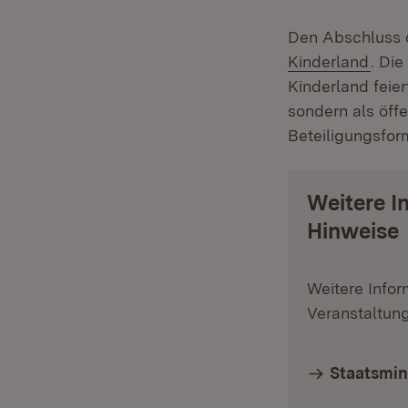
Den Abschluss d
(Öffn
Kinderland
. Di
Kinderland feier
sondern als öff
Beteiligungsfor
Weitere I
Hinweise
Weitere Infor
Veranstaltung
Staatsmini