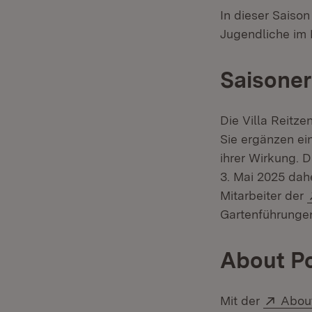
In dieser Saiso
Jugendliche im 
Saisoner
Die Villa Reitz
Sie ergänzen ei
ihrer Wirkung. 
3. Mai 2025 dahe
Mitarbeiter der
Gartenführungen
About P
Exter
Mit der
Abou