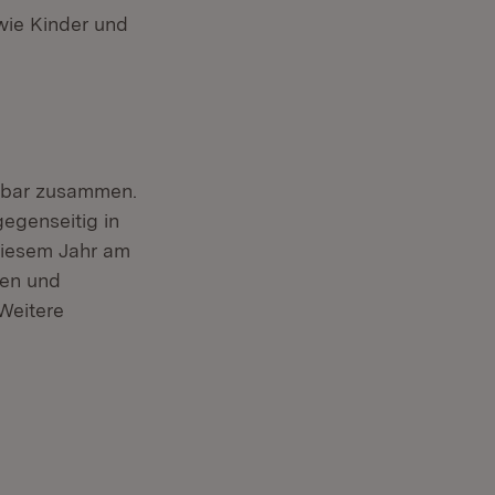
wie Kinder und
nnbar zusammen.
gegenseitig in
diesem Jahr am
nen und
Öffnet in neuem Fenster)
 Weitere