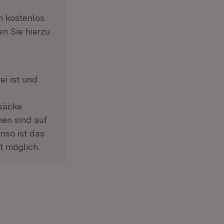
h kostenlos.
en Sie hierzu
ei ist und
säcke
en sind auf
nso ist das
t möglich.