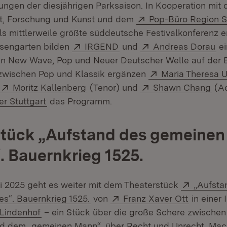
tungen der diesjährigen Parksaison. In Kooperation mit
Extern:
ft, Forschung und Kunst und dem
Pop-Büro Region S
ls mittlerweile größte süddeutsche Festivalkonferenz e
Extern:
(Öffnet in neuem Fenster)
Extern:
(Ö
osengarten bilden
IRGEND
und
Andreas Dorau
ei
en New Wave, Pop und Neuer Deutscher Welle auf der 
Extern:
zwischen Pop und Klassik ergänzen
Maria Theresa U
Extern:
(Öffnet in neuem Fenster)
Extern:
(Öf
Moritz Kallenberg
(Tenor) und
Shawn Chang
(Ac
(Öffnet in neuem Fenster)
r Stuttgart
das Programm.
tück „Aufstand des gemeinen
 Bauernkrieg 1525.
Extern:
li 2025 geht es weiter mit dem Theaterstück
„Aufsta
(Öffnet in neuem Fenster)
Extern:
(Öffnet i
s“. Bauernkrieg 1525.
von
Franz Xaver Ott
in einer 
(Öffnet in neuem Fenster)
 Lindenhof
– ein Stück über die große Schere zwischen
und dem „gemeinen Mann“, über Recht und Unrecht, Mac