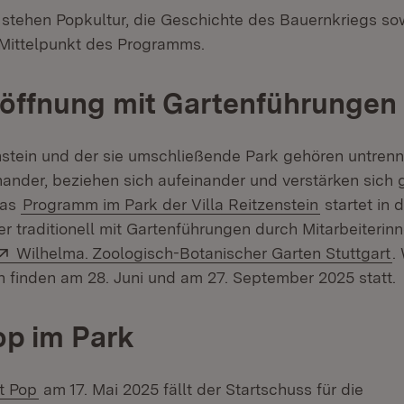
n stehen Popkultur, die Geschichte des Bauernkriegs so
Mittelpunkt des Programms.
öffnung mit Gartenführungen
enstein und der sie umschließende Park gehören untre
nander, beziehen sich aufeinander und verstärken sich 
Das
Programm im Park der Villa Reitzenstein
startet in 
r traditionell mit Gartenführungen durch Mitarbeiterin
Extern:
(
Wilhelma. Zoologisch-Botanischer Garten Stuttgart
.
 finden am 28. Juni und am 27. September 2025 statt.
op im Park
n:
(Öffnet in neuem Fenster)
t Pop
am 17. Mai 2025 fällt der Startschuss für die