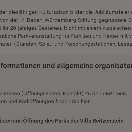
er diesjährigen Kultursaison bildet die Jubiläumsfeier
et in neuem Fenster)
Extern:
(Öffnet in neu
e von der
Baden-Württemberg Stiftung
gegründete St
t ihr 20-jähriges Bestehen. Nicht mit einem klassischen
entliche Parkveranstaltung für Familien und Kinder mit
maten (Ständen, Spiel- und Forschungsstationen, Lesezel
nformationen und allgemeine organisato
mationen (Öffnungszeiten, Kontakt) zu den einzelnen
en und Parköffnungen finden Sie hier:
sterium: Öffnung des Parks der Villa Reitzenstein