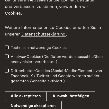
und verbessern zu können, verwenden wir
Facebook
Cookies.
Flickr
Weitere Informationen zu Cookies erhalten Sie in
X / Twitter
unserer
Datenschutzerklärung
.
Youtube
Technisch notwendige Cookies
Zum 
Analyse-Cookies (Die Daten werden ausschließlich
Impressum
Kontakt
anonymisiert verarbeitet.)
Benutzungshinweise
Netiquette
Drittanbieter-Cookies (Social-Media-Elemente von
Barrierefreiheit
Datenschutz
Facebook, X / Twitter und Google werden auf der
gesamten Webseite aktiviert.)
Cookies
Alle akzeptieren
Auswahl bestätigen
Notwendige akzeptieren
Link zum Landesportal