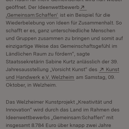
Extern:
geöffnet. Der Ideenwettbewerb
(Öffnet in neuem Fenster)
‚Gemeinsam:Schaffen‘
ist ein Beispiel für die
Wiederbelebung von Ideen für Zusammenhalt. So
schafft er es, ganz unterschiedliche Menschen
und Gruppen zusammen zu bringen und somit auf
einzigartige Weise das Gemeinschaftsgefühl im
Ländlichen Raum zu fördern“, sagte
Staatssekretärin Sabine Kurtz anlässlich der 39.
Extern:
Jahresausstellung „Vorsicht Kunst“ des
Kunst
(Öffnet in neuem Fenst
und Handwerk e.V. Welzheim
am Samstag, 09.
Oktober, in Welzheim.
Das Welzheimer Kunstprojekt „Kreativität und
Innovation“ wird durch das Land im Rahmen des
Ideenwettbewerbs „Gemeinsam:Schaffen“ mit
insgesamt 8.784 Euro über knapp zwei Jahre