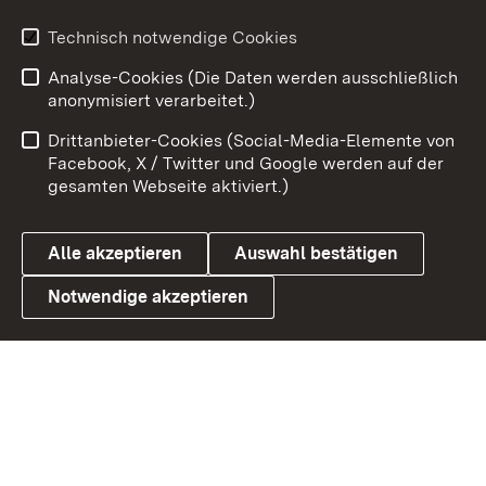
Technisch notwendige Cookies
Zum 
Analyse-Cookies (Die Daten werden ausschließlich
Impressum
Kontakt
anonymisiert verarbeitet.)
Benutzungshinweise
Netiquette
Drittanbieter-Cookies (Social-Media-Elemente von
Barrierefreiheit
Datenschutz
Facebook, X / Twitter und Google werden auf der
gesamten Webseite aktiviert.)
Cookies
Alle akzeptieren
Auswahl bestätigen
Notwendige akzeptieren
Link zum Landesportal