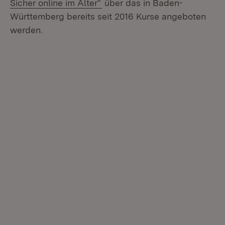
(Öffnet in neuem Fenster)
Sicher online im Alter“
über das in Baden-
Württemberg bereits seit 2016 Kurse angeboten
werden.