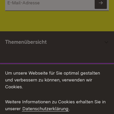
News
Themenübersicht
Social Media
Um unsere Webseite für Sie optimal gestalten
und verbessern zu können, verwenden wir
Facebook
Cookies.
Flickr
Weitere Informationen zu Cookies erhalten Sie in
X / Twitter
unserer
Datenschutzerklärung
.
Youtube