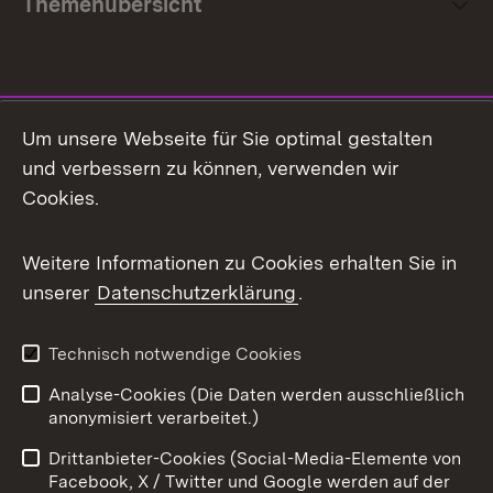
Themenübersicht
Social Media
Um unsere Webseite für Sie optimal gestalten
und verbessern zu können, verwenden wir
Facebook
Cookies.
Flickr
Weitere Informationen zu Cookies erhalten Sie in
X / Twitter
unserer
Datenschutzerklärung
.
Youtube
Technisch notwendige Cookies
Zum 
Analyse-Cookies (Die Daten werden ausschließlich
Impressum
Kontakt
anonymisiert verarbeitet.)
Benutzungshinweise
Netiquette
Drittanbieter-Cookies (Social-Media-Elemente von
Barrierefreiheit
Datenschutz
Facebook, X / Twitter und Google werden auf der