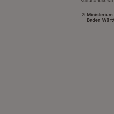
Kulturlandschaft
Extern:
Ministerium
Baden-Würt