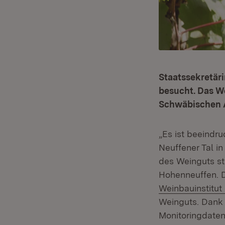
Staatssekretär
besucht. Das We
Schwäbischen A
„Es ist beeindru
Neuffener Tal i
des Weinguts st
Hohenneuffen. 
Weinbauinstitut
Weinguts. Dank d
Monitoringdaten