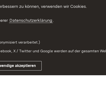
erbessern zu können, verwenden wir Cookies.
ragte
Beteiligung stärken
Publikatio
Beteiligung erleben
Glossar
serer
Datenschutzerklärung
.
Beteiligung erforschen
mung
nymisiert verarbeitet.)
ebook, X / Twitter und Google werden auf der gesamten Webs
Impressum
Kontakt
Benutzungshinweise
Netiqu
wendige akzeptieren