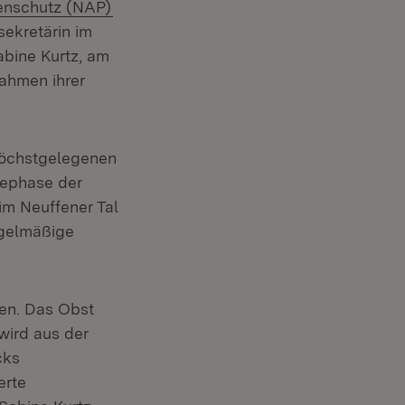
(Öffnet in neuem Fenster)
zenschutz (NAP)
sekretärin im
abine Kurtz, am
et in neuem Fenster)
ahmen ihrer
höchstgelegenen
fephase der
im Neuffener Tal
egelmäßige
hen. Das Obst
wird aus der
cks
erte