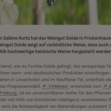
in Sabine Kurtz hat das Weingut Dolde in Frickenhau
ingut Dolde zeigt auf vorbildliche Weise, dass auch
lb hochwertige heimische Weine hergestellt werde
ckend, wie es Familie Dolde gelingt, das einzigartige Te
n ihren wein- und obstbaulichen Produkten einzufangen
ehen in Linsenhofen und im Neuffener Tal, unterhalb d
Extern:
(Öffnet in neuem Fen
E
Das Prognosemodell
,VitiMeteo‘
, entwickelt vom
S
(Öffnet in neuem Fenster)
 Freiburg
, ist ein unverzichtbarer Helfer für den Pflanz
er mit Hilfe von künstlicher Intelligenz verarbeiteten 
 wird die Notwendigkeit von Behandlungen präzisiert. D