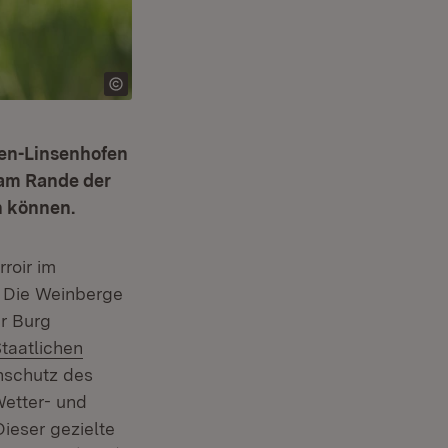
sen-Linsenhofen
 am Rande der
n können.
rroir im
. Die Weinberge
er Burg
ster)
xtern:
taatlichen
enschutz des
Wetter- und
ieser gezielte