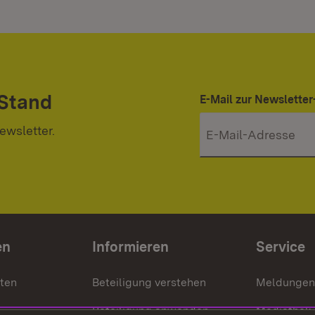
 Stand
E-Mail zur Newslett
ewsletter.
en
Informieren
Service
nten
Beteiligung verstehen
Meldungen
Beteiligung anwenden
Mediathek