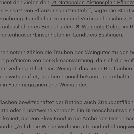
Extern:
dient den Zielen den
Nationalen Aktionsplan Pflan
n Einsatz von Pflanzenschutzmitteln“, sagte die Staats
 Ernährung, Ländlichen Raum und Verbraucherschutz, S
Extern:
(Öffn
 anlässlich ihres Besuchs des
Weinguts Dolde
im R
rickenhausen-Linsenhofen im Landkreis Esslingen.
öhenmetern zählen die Trauben des Weingutes zu den 
ie profitieren von der Klimaerwärmung, da sich die Rei
mt verlängert hat. Das Weingut, das seine Rebflächen 
bewirtschaftet, ist überregional bekannt und erhält r
 in Fachmagazinen und Weinguides.
ächen bewirtschaftet der Betrieb auch Streuobstfläc
llate oder Fruchtweine veredelt. Ein Birnenschaumwein 
 kreiert, die von Slow Food in die Arche des Geschma
de. „Auf diese Weise wird eine alte und erhaltungsw