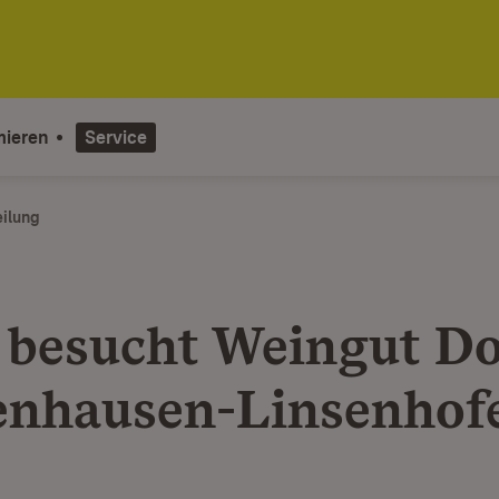
mieren
Service
eilung
 besucht Weingut Do
enhausen-Linsenhof