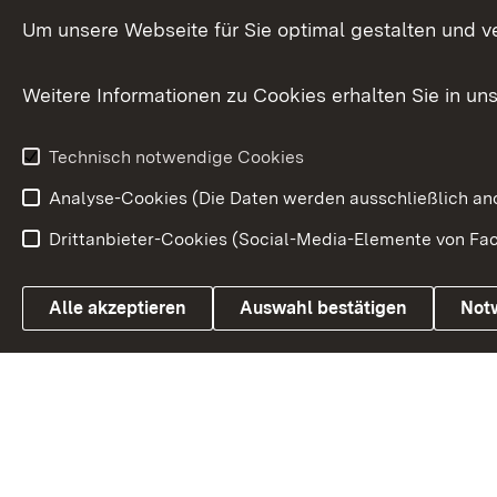
Versorgungsbezüge
Um unsere Webseite für Sie optimal gestalten und v
Bürgerbeauft
Kommunale Verfahren
Petition
Weitere Informationen zu Cookies erhalten Sie in un
Weitere
Volksantrag
Beteiligungsprozesse
Technisch notwendige Cookies
Volksabstim
Analyse-Cookies (Die Daten werden ausschließlich ano
Drittanbieter-Cookies (Social-Media-Elemente von Fac
Link zum Landesportal
Alle akzeptieren
Auswahl bestätigen
Not