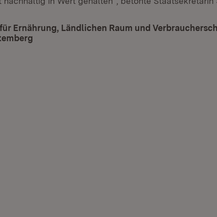
 nachhaltig in Wert gehalten“, betonte Staatsekretärin 
 für Ernährung, Ländlichen Raum und Verbrauchersch
temberg
(Öffnet in neuem Fenster)