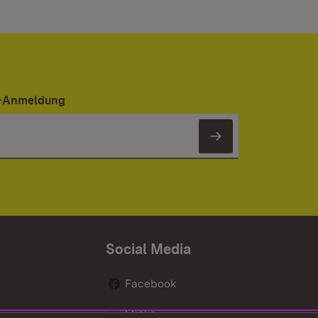
er-Anmeldung
Newsletter 
Social Media
Facebook
Flickr