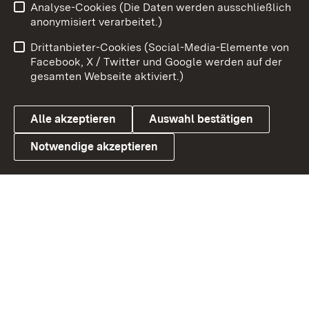
Analyse-Cookies (Die Daten werden ausschließlich
Impressum
Kontakt
anonymisiert verarbeitet.)
Benutzungshinweise
Netiquette
Drittanbieter-Cookies (Social-Media-Elemente von
Barrierefreiheit
Datenschutz
Facebook, X / Twitter und Google werden auf der
gesamten Webseite aktiviert.)
Cookies
Alle akzeptieren
Auswahl bestätigen
Notwendige akzeptieren
Link zum Landesportal