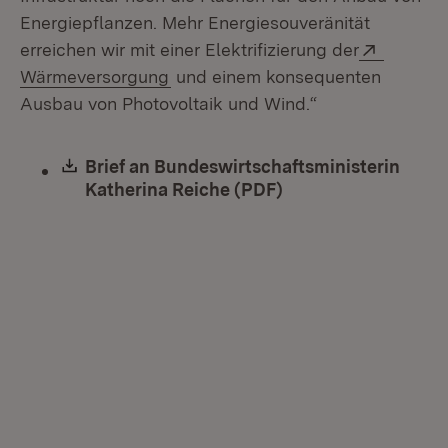
Energiepflanzen. Mehr Energiesouveränität
Extern:
erreichen wir mit einer Elektrifizierung der
(Öffnet in neuem Fenster)
Wärmeversorgung
und einem konsequenten
Ausbau von Photovoltaik und Wind.“
Download:
Brief an Bundeswirtschaftsministerin
Katherina Reiche (PDF)
(Öffnet in neuem Fe