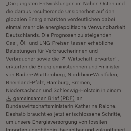
„Die jüngsten Entwicklungen im Nahen Osten und
die daraus resultierende Unsicherheit auf den
globalen Energiemärkten verdeutlichen dabei
einmal mehr die energiepolitische Verwundbarkeit
Deutschlands. Die Prognosen zu steigenden
Gas-, Öl- und LNG-Preisen lassen erhebliche
Belastungen für Verbraucherinnen und
Extern:
(Öffnet in neue
Verbraucher sowie die
Wirtschaft
erwarten“,
erklärten die Energieministerinnen und -minister
von Baden-Württemberg, Nordrhein-Westfalen,
Rheinland-Pfalz, Hamburg, Bremen,
Niedersachsen und Schleswig-Holstein in einem
Download:
(Öffnet in neuem Fenst
gemeinsamen Brief (PDF)
an
Bundeswirtschaftsministerin Katherina Reiche.
Deshalb braucht es jetzt entschlossene Schritte,
um unsere Energieversorgung von fossilen
Importen unabhängig, bezahlbar und zukunftsfest