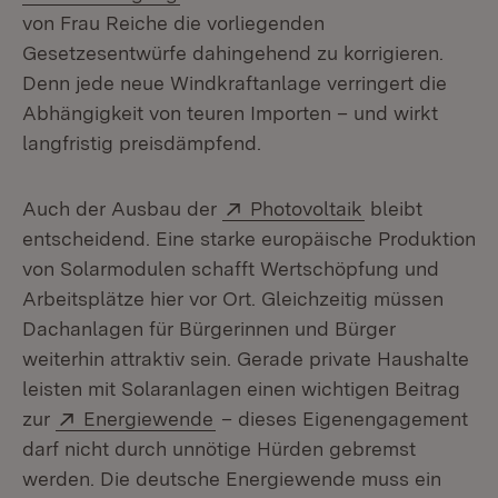
von Frau Reiche die vorliegenden
Gesetzesentwürfe dahingehend zu korrigieren.
Denn jede neue Windkraftanlage verringert die
Abhängigkeit von teuren Importen – und wirkt
langfristig preisdämpfend.
Extern:
(Öffnet in neu
Auch der Ausbau der
Photovoltaik
bleibt
entscheidend. Eine starke europäische Produktion
von Solarmodulen schafft Wertschöpfung und
Arbeitsplätze hier vor Ort. Gleichzeitig müssen
Dachanlagen für Bürgerinnen und Bürger
weiterhin attraktiv sein. Gerade private Haushalte
leisten mit Solaranlagen einen wichtigen Beitrag
Extern:
(Öffnet in neuem Fenster)
zur
Energiewende
– dieses Eigenengagement
darf nicht durch unnötige Hürden gebremst
werden. Die deutsche Energiewende muss ein