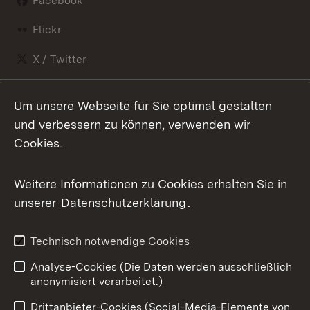
Facebook
Flickr
X / Twitter
Youtube
Um unsere Webseite für Sie optimal gestalten
und verbessern zu können, verwenden wir
Zum 
Cookies.
Impressum
Kontakt
Benutzungshinweise
Netiquette
Weitere Informationen zu Cookies erhalten Sie in
Barrierefreiheit
Datenschutz
unserer
Datenschutzerklärung
.
Cookies
Technisch notwendige Cookies
Analyse-Cookies (Die Daten werden ausschließlich
anonymisiert verarbeitet.)
Link zum Landesportal
Drittanbieter-Cookies (Social-Media-Elemente von