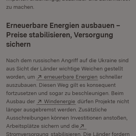
zu machen.
Erneuerbare Energien ausbauen –
Preise stabilisieren, Versorgung
sichern
Nach dem russischen Angriff auf die Ukraine sind
aus Sicht der Länder wichtige Weichen gestellt
Extern:
(Öffnet in neue
worden, um
erneuerbare Energien
schneller
auszubauen. Diesen Weg gilt es konsequent
fortzusetzen und sogar zu beschleunigen. Beim
Extern:
(Öffnet in neuem Fenste
Ausbau der
Windenergie
dürfen Projekte nicht
länger ausgebremst werden. Zusätzliche
Ausschreibungen können Investitionen anstoßen,
Extern:
Arbeitsplätze sichern und die
(Öffnet in neuem Fenster)
Stromversorgung
stabilisieren. Die Länder fordern