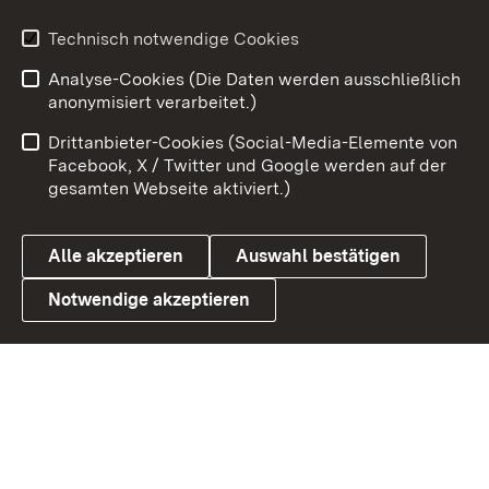
Technisch notwendige Cookies
Zum 
Analyse-Cookies (Die Daten werden ausschließlich
Impressum
Kontakt
anonymisiert verarbeitet.)
Benutzungshinweise
Netiquette
Drittanbieter-Cookies (Social-Media-Elemente von
Barrierefreiheit
Datenschutz
Facebook, X / Twitter und Google werden auf der
gesamten Webseite aktiviert.)
Cookies
Alle akzeptieren
Auswahl bestätigen
Notwendige akzeptieren
Link zum Landesportal