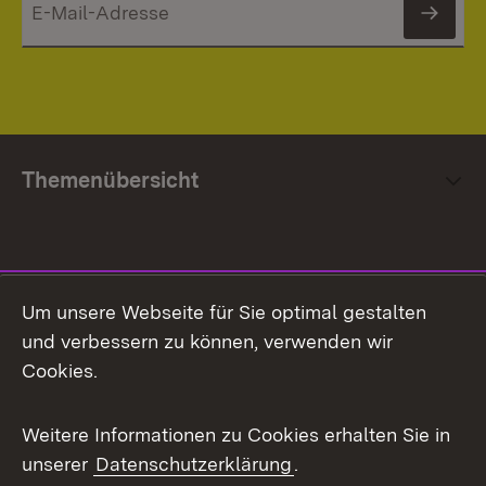
News
Themenübersicht
Social Media
Um unsere Webseite für Sie optimal gestalten
und verbessern zu können, verwenden wir
Facebook
Cookies.
Flickr
Weitere Informationen zu Cookies erhalten Sie in
X / Twitter
unserer
Datenschutzerklärung
.
Youtube