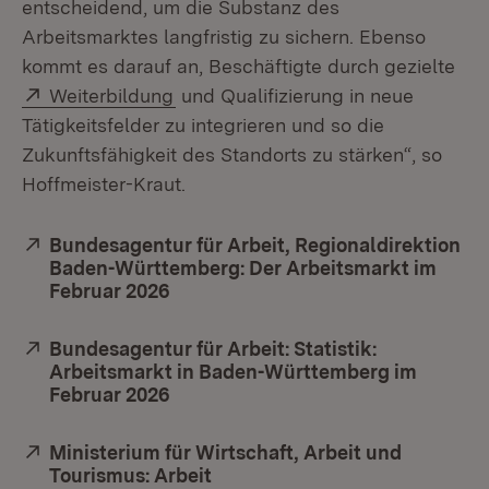
entscheidend, um die Substanz des
Arbeitsmarktes langfristig zu sichern. Ebenso
kommt es darauf an, Beschäftigte durch gezielte
Extern:
(Öffnet in neuem Fenster)
Weiterbildung
und Qualifizierung in neue
Tätigkeitsfelder zu integrieren und so die
Zukunftsfähigkeit des Standorts zu stärken“, so
Hoffmeister-Kraut.
Extern:
Bundesagentur für Arbeit, Regionaldirektion
Baden-Württemberg: Der Arbeitsmarkt im
Februar 2026
(Öffnet in neuem Fenster)
Extern:
Bundesagentur für Arbeit: Statistik:
Arbeitsmarkt in Baden-Württemberg im
Februar 2026
(Öffnet in neuem Fenster)
Extern:
Ministerium für Wirtschaft, Arbeit und
Tourismus: Arbeit
(Öffnet in neuem Fenster)