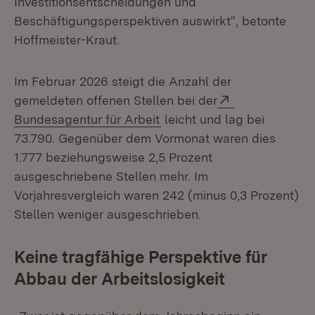
Investitionsentscheidungen und
Beschäftigungsperspektiven auswirkt“, betonte
Hoffmeister-Kraut.
Im Februar 2026 steigt die Anzahl der
Extern:
gemeldeten offenen Stellen bei der
(Öffnet in neuem Fenster)
Bundesagentur für Arbeit
leicht und lag bei
73.790. Gegenüber dem Vormonat waren dies
1.777 beziehungsweise 2,5 Prozent
ausgeschriebene Stellen mehr. Im
Vorjahresvergleich waren 242 (minus 0,3 Prozent)
Stellen weniger ausgeschrieben.
Keine tragfähige Perspektive für
Abbau der Arbeitslosigkeit