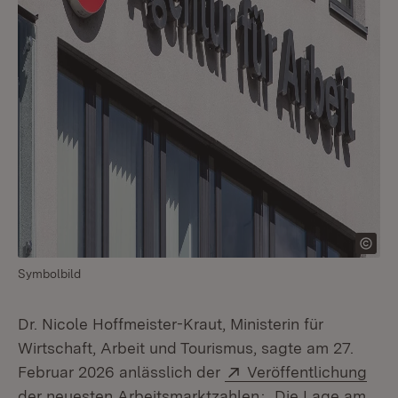
Symbolbild
Dr. Nicole Hoffmeister-Kraut, Ministerin für
Wirtschaft, Arbeit und Tourismus, sagte am 27.
Extern:
Februar 2026 anlässlich der
Veröffentlichung
(Öffnet in neuem F
der neuesten Arbeitsmarktzahlen
: „Die Lage am