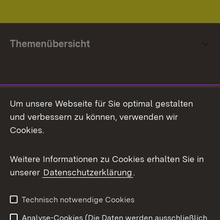
Themenübersicht
Social Media
Um unsere Webseite für Sie optimal gestalten
und verbessern zu können, verwenden wir
Facebook
Cookies.
Flickr
Weitere Informationen zu Cookies erhalten Sie in
X / Twitter
unserer
Datenschutzerklärung
.
Youtube
Technisch notwendige Cookies
Zum 
Analyse-Cookies (Die Daten werden ausschließlich