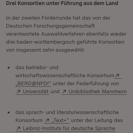
Drei Konsortien unter Führung aus dem Land
In der zweiten Förderrunde hat das von der
Deutschen Forschungsgemeinschaft
verantwortete Auswahlverfahren ebenfalls wieder
drei baden-württembergisch geführte Konsortien
von insgesamt zehn ausgewählt:
das betriebs- und
Exte
wirtschaftswissenschaftliche Konsortium
(Öffnet in neuem Fenster)
„BERD@NFDI“
unter der Federführung von
Extern:
(Öffnet in neuem Fenster)
Extern:
Universität
und
Unibibliothek Mannheim
(Öffnet in neuem Fenster)
das sprach- und literaturwissenschaftliche
Extern:
(Öffnet in neuem Fenster)
Konsortium
„Text+“
unter der Leitung des
Extern:
Leibniz-Instituts für deutsche Sprache