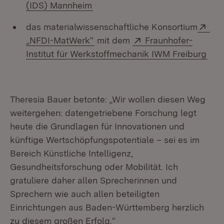
(Öffnet in neuem Fenster)
(IDS) Mannheim
Ext
das materialwissenschaftliche Konsortium
(Öffnet in neuem Fenster)
Extern:
„NFDI-MatWerk“
mit dem
Fraunhofer-
(Öff
Institut für Werkstoffmechanik IWM Freiburg
Theresia Bauer betonte: „Wir wollen diesen Weg
weitergehen: datengetriebene Forschung legt
heute die Grundlagen für Innovationen und
künftige Wertschöpfungspotentiale – sei es im
Bereich Künstliche Intelligenz,
Gesundheitsforschung oder Mobilität. Ich
gratuliere daher allen Sprecherinnen und
Sprechern wie auch allen beteiligten
Einrichtungen aus Baden-Württemberg herzlich
zu diesem großen Erfolg.“