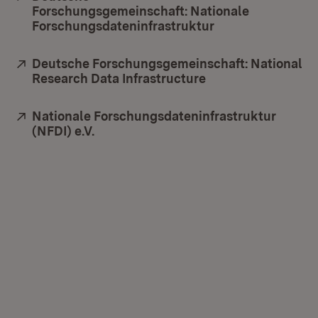
Forschungsgemeinschaft: Nationale
Forschungsdateninfrastruktur
(Öffnet in neuem
Extern:
Deutsche Forschungsgemeinschaft: National
Research Data Infrastructure
(Öffnet in neuem F
Extern:
Nationale Forschungsdateninfrastruktur
(NFDI) e.V.
(Öffnet in neuem Fenster)