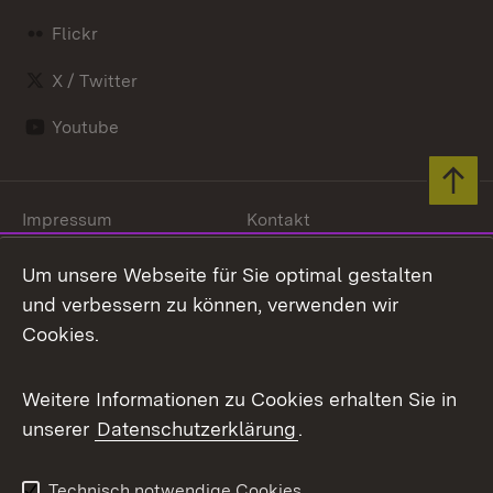
Flickr
X / Twitter
Youtube
Zum 
Impressum
Kontakt
Benutzungshinweise
Netiquette
Um unsere Webseite für Sie optimal gestalten
Barrierefreiheit
Datenschutz
und verbessern zu können, verwenden wir
Cookies
Cookies.
Weitere Informationen zu Cookies erhalten Sie in
unserer
Datenschutzerklärung
.
Link zum Landesportal
Technisch notwendige Cookies