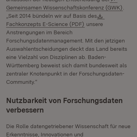
(Öffn
Gemeinsamen Wissenschaftskonferenz (GWK)
.
Download:
„Seit 2014 bündeln wir auf Basis des
(Öffnet in neuem Fen
Fachkonzepts E-Science (PDF)
unsere
Anstrengungen im Bereich
Forschungsdatenmanagement. Mit den jetzigen
Auswahlentscheidungen deckt das Land bereits
eine Vielzahl von Disziplinen ab. Baden-
Württemberg beweist sich damit bundesweit als
zentraler Knotenpunkt in der Forschungsdaten-
Community.“
Nutzbarkeit von Forschungsdaten
verbessern
Die Rolle datengetriebener Wissenschaft für neue
Erkenntnisse, Innovationen und