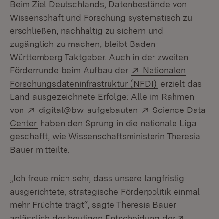
Beim Ziel Deutschlands, Datenbestände von
Wissenschaft und Forschung systematisch zu
erschließen, nachhaltig zu sichern und
zugänglich zu machen, bleibt Baden-
Württemberg Taktgeber. Auch in der zweiten
Extern:
Förderrunde beim Aufbau der
Nationalen
(Öffnet in neue
Forschungsdateninfrastruktur (NFDI)
erzielt das
Land ausgezeichnete Erfolge: Alle im Rahmen
Extern:
(Öffnet in neuem Fenster)
Extern:
von
digital@bw
aufgebauten
Science Data
(Öffnet in neuem Fenster)
Center
haben den Sprung in die nationale Liga
geschafft, wie Wissenschaftsministerin Theresia
Bauer mitteilte.
„Ich freue mich sehr, dass unsere langfristig
ausgerichtete, strategische Förderpolitik einmal
mehr Früchte trägt“, sagte Theresia Bauer
Extern:
anlässlich der heutigen Entscheidung der