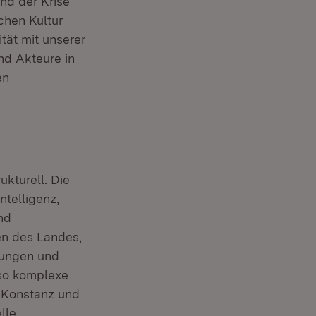
nd der Krise
chen Kultur
tät mit unserer
nd Akteure in
en
ukturell. Die
telligenz,
nd
en des Landes,
tungen und
 so komplexe
n Konstanz und
lle