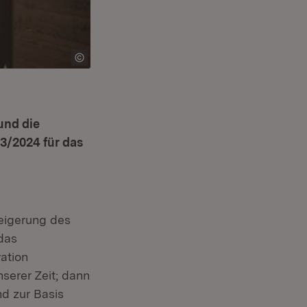
und die
3/2024 für das
eigerung des
das
ation
serer Zeit; dann
nd zur Basis