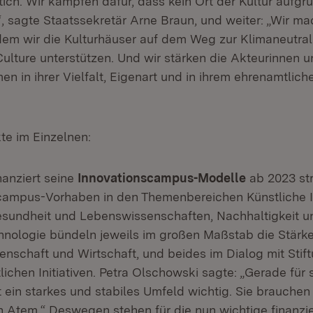
ich. Wir kämpfen dafür, dass kein Ort der Kultur aufgru
, sagte Staatssekretär Arne Braun, und weiter: „Wir ma
dem wir die Kulturhäuser auf dem Weg zur Klimaneutrali
lture unterstützen. Und wir stärken die Akteurinnen u
n in ihrer Vielfalt, Eigenart und in ihrem ehrenamtlich
e im Einzelnen:
nanziert seine
Innovationscampus-Modelle
ab 2023 str
campus-Vorhaben in den Themenbereichen Künstliche In
Gesundheit und Lebenswissenschaften, Nachhaltigkeit u
nologie bündeln jeweils im großen Maßstab die Stärk
enschaft und Wirtschaft, und beides im Dialog mit Stif
lichen Initiativen. Petra Olschowski sagte: „Gerade für
t ein starkes und stabiles Umfeld wichtig. Sie brauche
n Atem.“ Deswegen stehen für die nun wichtige finanzie