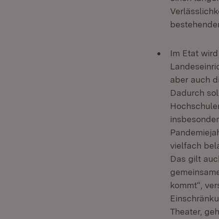
Verlässlichk
bestehenden
Im Etat wird
Landeseinri
aber auch di
Dadurch sol
Hochschulen 
insbesonder
Pandemiejah
vielfach bel
Das gilt au
gemeinsamen
kommt“, ver
Einschränku
Theater, ge