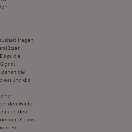
der
ushalt tragen,
rstützen.
Dass die
 Signal
 denen die
cken und die
einer
rch den Winter
me nach den
Kommen Sie ins
bote. So