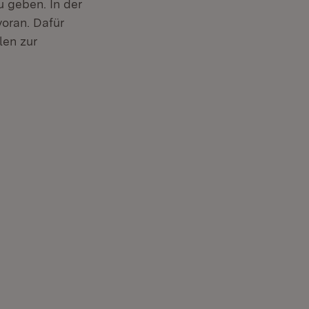
u geben. In der
oran. Dafür
len zur