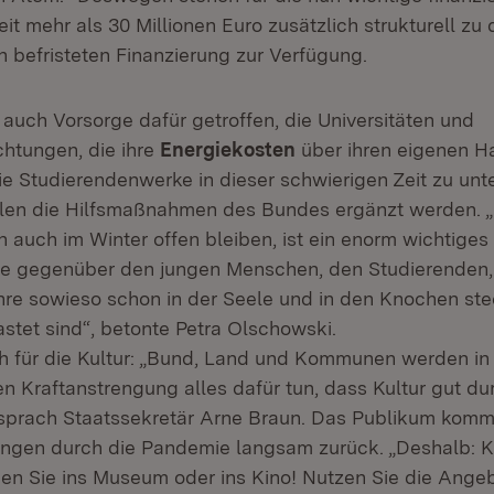
eit mehr als 30 Millionen Euro zusätzlich strukturell zu 
 befristeten Finanzierung zur Verfügung.
 auch Vorsorge dafür getroffen, die Universitäten und
chtungen, die ihre
Energiekosten
über ihren eigenen Ha
e Studierendenwerke in dieser schwierigen Zeit zu unte
len die Hilfsmaßnahmen des Bundes ergänzt werden. „
auch im Winter offen bleiben, ist ein enorm wichtiges
e gegenüber den jungen Menschen, den Studierenden,
re sowieso schon in der Seele und in den Knochen ste
astet sind“, betonte Petra Olschowski.
ch für die Kultur: „Bund, Land und Kommunen werden in 
 Kraftanstrengung alles dafür tun, dass Kultur gut du
sprach Staatssekretär Arne Braun. Das Publikum kom
ngen durch die Pandemie langsam zurück. „Deshalb: 
hen Sie ins Museum oder ins Kino! Nutzen Sie die Ange