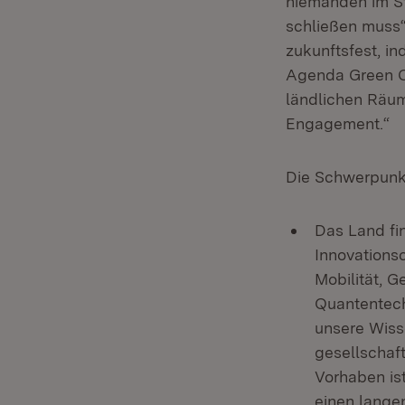
niemanden im St
schließen muss“
zukunftsfest, in
Agenda Green Cu
ländlichen Räume
Engagement.“
Die Schwerpunkt
Das Land fi
Innovations
Mobilität, 
Quantentech
unsere Wiss
gesellschaft
Vorhaben is
einen lange