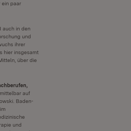
 ein paar
I auch in den
orschung und
wuchs ihrer
s hier insgesamt
itteln, über die
achberufen,
mittelbar auf
howski. Baden-
 im
dizinische
rapie und