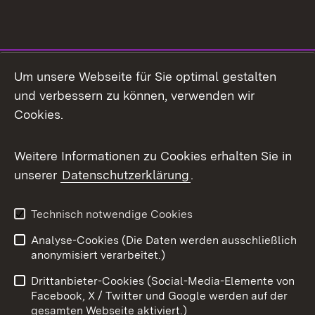
Social Media
Um unsere Webseite für Sie optimal gestalten
und verbessern zu können, verwenden wir
Facebook
Cookies.
Flickr
Weitere Informationen zu Cookies erhalten Sie in
X / Twitter
unserer
Datenschutzerklärung
.
Youtube
Technisch notwendige Cookies
Zum 
Analyse-Cookies (Die Daten werden ausschließlich
Impressum
Kontakt
anonymisiert verarbeitet.)
Benutzungshinweise
Netiquette
Drittanbieter-Cookies (Social-Media-Elemente von
Barrierefreiheit
Datenschutz
Facebook, X / Twitter und Google werden auf der
gesamten Webseite aktiviert.)
Cookies