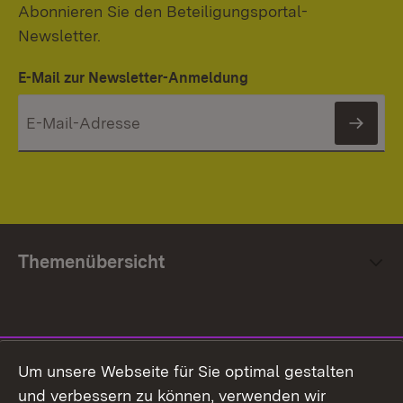
Abonnieren Sie den Beteiligungsportal-
Newsletter.
E-Mail zur Newsletter-Anmeldung
News
Themenübersicht
Social Media
Um unsere Webseite für Sie optimal gestalten
und verbessern zu können, verwenden wir
Facebook