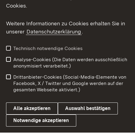
Cookies.
Flickr
Weitere Informationen zu Cookies erhalten Sie in
X / Twitter
unserer
Datenschutzerklärung
.
Youtube
Technisch notwendige Cookies
Zum 
Analyse-Cookies (Die Daten werden ausschließlich
Impressum
Kontakt
anonymisiert verarbeitet.)
Benutzungshinweise
Netiquette
Drittanbieter-Cookies (Social-Media-Elemente von
Barrierefreiheit
Datenschutz
Facebook, X / Twitter und Google werden auf der
gesamten Webseite aktiviert.)
Cookies
Alle akzeptieren
Auswahl bestätigen
Notwendige akzeptieren
Link zum Landesportal