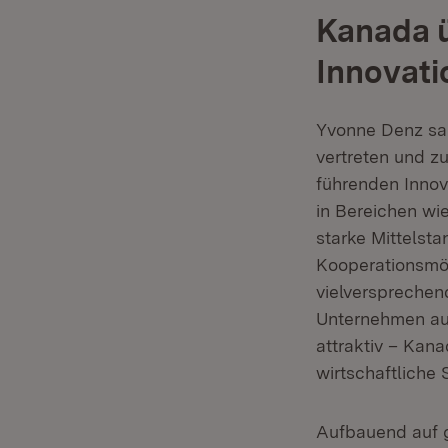
Kanada ü
Innovati
Yvonne Denz sag
vertreten und z
führenden Innov
in Bereichen wie
starke Mittelst
Kooperationsmög
vielversprechen
Unternehmen au
attraktiv – Kan
wirtschaftliche 
Aufbauend auf g