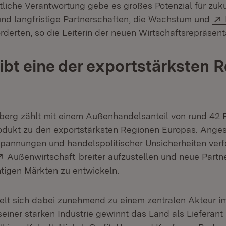
tliche Verantwortung gebe es großes Potenzial für zu
nd langfristige Partnerschaften, die Wachstum und
rderten, so die Leiterin der neuen Wirtschaftsrepräsent
ibt eine der exportstärksten 
erg zählt mit einem Außenhandelsanteil von rund 42 
odukt zu den exportstärksten Regionen Europas. Anges
Spannungen und handelspolitischer Unsicherheiten verf
Extern:
(Öffnet in neuem Fenster)
Außenwirtschaft
breiter aufzustellen und neue Partn
htigen Märkten zu entwickeln.
lt sich dabei zunehmend zu einem zentralen Akteur i
iner starken Industrie gewinnt das Land als Lieferant 