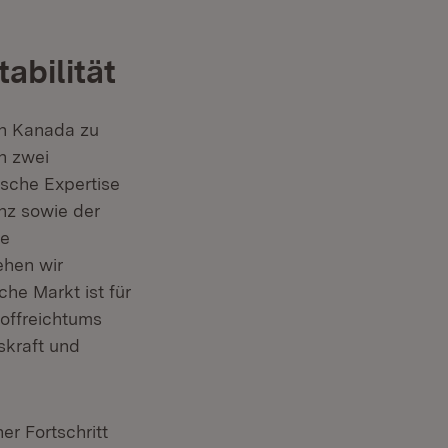
abilität
in Kanada zu
n zwei
sche Expertise
enz sowie der
le
ehen wir
he Markt ist für
offreichtums
skraft und
r Fortschritt