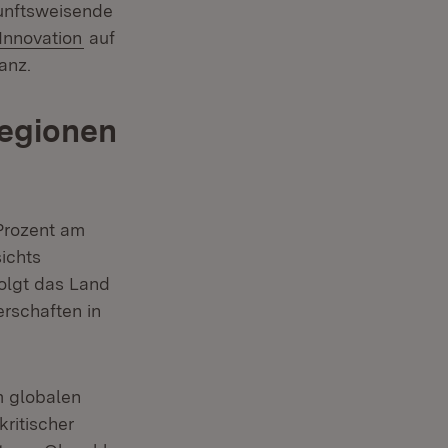
kunftsweisende
Extern:
(Öffnet in neuem Fenster)
Innovation
auf
anz.
Regionen
Prozent am
ichts
olgt das Land
erschaften in
m globalen
kritischer