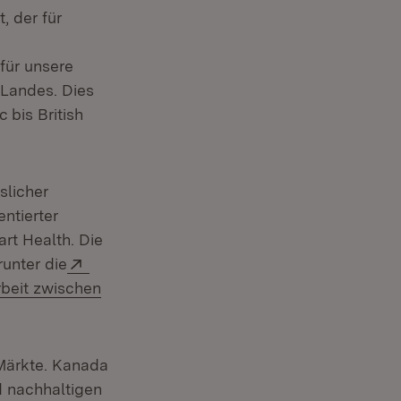
, der für
Fenster)
für unsere
 Landes. Dies
 bis British
slicher
entierter
art Health. Die
Extern:
unter die
beit zwischen
 Märkte. Kanada
d nachhaltigen