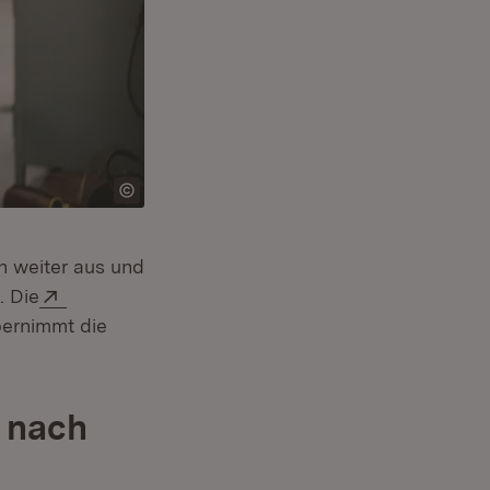
n weiter aus und
Extern:
. Die
fnet in neuem Fenster)
ernimmt die
 nach