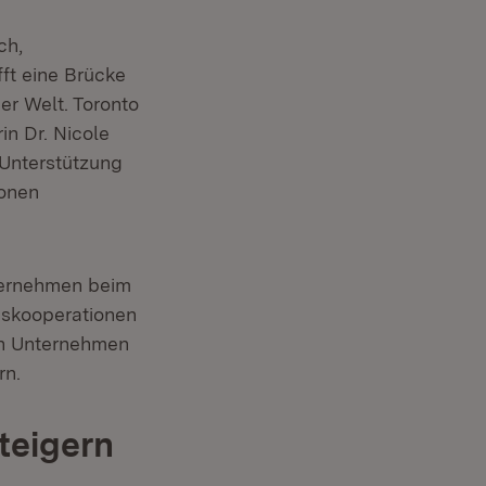
ch,
ft eine Brücke
r Welt. Toronto
n Dr. Nicole
 Unterstützung
ionen
ternehmen beim
onskooperationen
hen Unternehmen
n neuem Fenster)
rn.
teigern