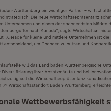
Baden-Württemberg ein wichtiger Partner – wirtschaftli
nd strategisch. Die neue Wirtschaftsrepräsentanz schaf
en Unternehmen und einem der spannendsten Märkte de
tembergs Tor nach Kanada“, sagte Wirtschaftsministeri
t. „Gerade für kleine und mittlere Unternehmen ist die
itt entscheidend, um Chancen zu nutzen und Kooperat
nlaufstelle will das Land baden-württembergische Un
er Diversifizierung ihrer Absatzmärkte und bei Innovati
leichzeitig soll die Wirtschaftsrepräsentanz kanadisc
Extern:
(Öffnet i
m
Wirtschaftsstandort Baden-Württemberg
erleichte
ionale Wettbewerbsfähigkeit s