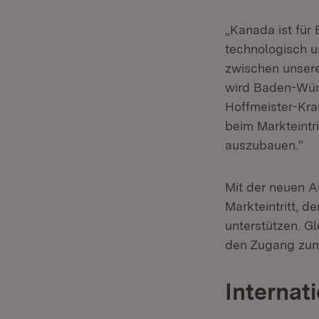
„Kanada ist für 
technologisch u
zwischen unser
wird Baden-Würt
Hoffmeister-Krau
beim Markteintr
auszubauen.“
Mit der neuen A
Markteintritt, d
unterstützen. G
den Zugang zu
Internat