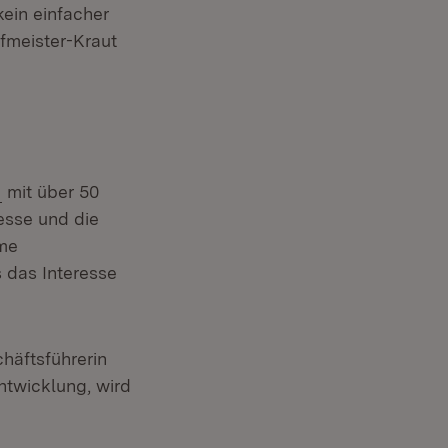
ein einfacher
fmeister-Kraut
mit über 50
esse und die
me
uem Fenster)
 das Interesse
häftsführerin
twicklung, wird