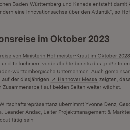
schen Baden-Württemberg und Kanada entsteht damit k
dern eine Innovationsachse über den Atlantik“, so Hof
onsreise im Oktober 2023
reise von Ministerin Hoffmeister-Kraut im Oktober 2023
 und Teilnehmern verdeutlichte bereits das große Inter
 baden-württembergische Unternehmen. Auch gemeinsa
Extern:
(Öffnet in ne
 auf der diesjährigen
Hannover Messe
zeigten, dass
n Zusammenarbeit auf beiden Seiten weiter wächst.
 Wirtschaftsrepräsentanz übernimmt Yvonne Denz, Gesc
. Leander Andac, Leiter Projektmanagement & Markten
cout tätig sein.