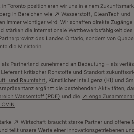
 in Toronto positionieren wir uns in einem Zukunftsmarkt
Extern:
(Öffnet in neuem 
erg in Bereichen wie
Wasserstoff
, CleanTech und
n immer wichtiger wird. Wir schaffen direkte Zugänge 
 stärken die internationale Wettbewerbsfähigkeit des
 Partnerprovinz des Landes Ontario, sondern von Quebec
te die Ministerin.
als Partnerland zunehmend an Bedeutung – als verläs
Lieferant kritischer Rohstoffe und Standort zukunftsori
uft- und Raumfahrt
, Künstlicher Intelligenz (KI) und Sm
srepräsentanz ergänzt die bestehenden Aktivitäten, dar
(Öffnet in neuem Fenster)
Extern:
ereich Wasserstoff (PDF)
und die
enge Zusammenar
(Öffnet in neuem Fenster)
d OVIN
.
Extern:
(Öffnet in neuem Fenster)
tarke
Wirtschaft
braucht starke Partner und offene
 und teilt unsere Werte einer innovationsgetriebenen un