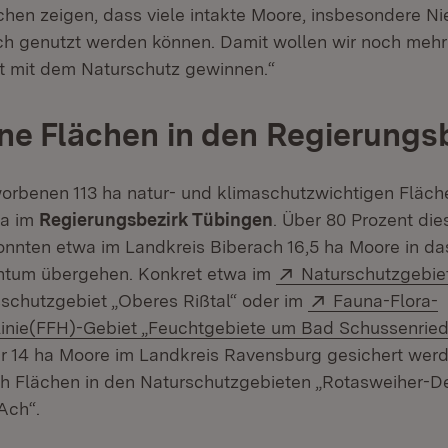
hen zeigen, dass viele intakte Moore, insbesondere N
ich genutzt werden können. Damit wollen wir noch mehr
 mit dem Naturschutz gewinnen.“
e Flächen in den Regierungs
orbenen 113 ha natur- und klimaschutzwichtigen Fläch
ha im
Regierungsbezirk Tübingen
. Über 80 Prozent die
onnten etwa im Landkreis Biberach 16,5 ha Moore in da
Extern:
ntum übergehen. Konkret etwa im
Naturschutzgebie
Extern:
schutzgebiet „Oberes Rißtal“ oder im
Fauna-Flora-
tlinie(FFH)-Gebiet „Feuchtgebiete um Bad Schussenried
r 14 ha Moore im Landkreis Ravensburg gesichert werd
ch Flächen in den Naturschutzgebieten „Rotasweiher-
Ach“.