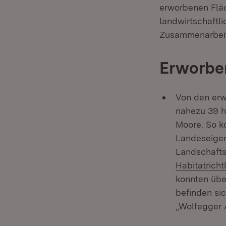
erworbenen Fläc
landwirtschaftl
Zusammenarbeit
Erworben
Von den erw
nahezu 39 
Moore. So k
Landeseige
Landschafts
Habitatrich
konnten übe
befinden si
„Wolfegger 