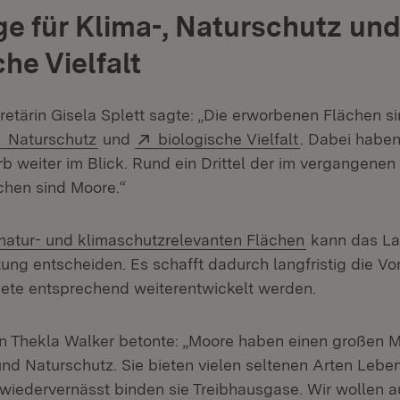
e für Klima-, Naturschutz un
he Vielfalt
retärin Gisela Splett sagte: „Die erworbenen Flächen s
fnet in neuem Fenster)
Extern:
(Öffnet in neuem Fenster)
Extern:
(Öffnet in ne
Naturschutz
und
biologische Vielfalt
. Dabei haben
 weiter im Blick. Rund ein Drittel der im vergangenen
chen sind Moore.“
(Öffnet in n
natur- und klimaschutzrelevanten Flächen
kann das La
tung entscheiden. Es schafft dadurch langfristig die V
iete entsprechend weiterentwickelt werden.
n Thekla Walker betonte: „Moore haben einen großen M
nd Naturschutz. Sie bieten vielen seltenen Arten Lebe
 wiedervernässt binden sie Treibhausgase. Wir wollen au