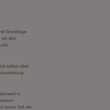
d
ind Grundlage
uem Fenster)
 wir den
 Jahr
euem Fenster)
nd selbst über
oraussetzung
ehrwert in
nsraum.
f einem Teil der