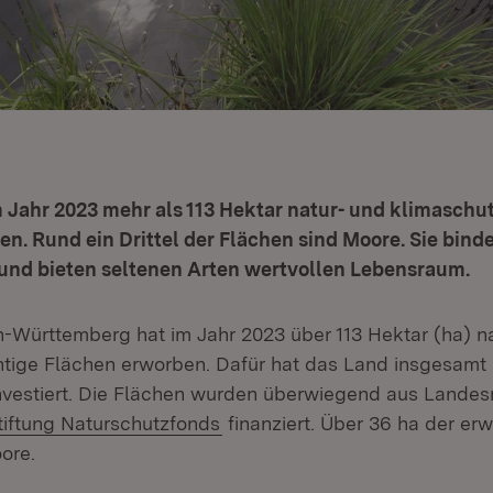
 Jahr 2023 mehr als 113 Hektar natur- und klimaschu
n. Rund ein Drittel der Flächen sind Moore. Sie bind
und bieten seltenen Arten wertvollen Lebensraum.
Württemberg hat im Jahr 2023 über 113 Hektar (ha) n
tige Flächen erworben. Dafür hat das Land insgesamt 
investiert. Die Flächen wurden überwiegend aus Landes
xtern:
(Öffnet in neuem Fenster)
tiftung Naturschutzfonds
finanziert. Über 36 ha der er
ore.