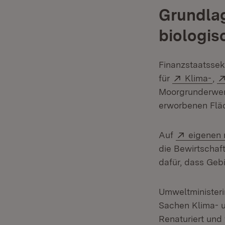
Grundlag
biologisc
Finanzstaatssek
Extern:
(Öf
für
Klima-
,
Moorgrunderwerb
erworbenen Flä
Extern:
Auf
eigenen 
die Bewirtschaf
dafür, dass Geb
Umweltministeri
Sachen Klima- u
Renaturiert und