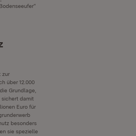
„Bodenseeufer“
z
 zur
ch über 12.000
die Grundlage,
 sichert damit
lionen Euro für
rgrunderwerb
chutz besonders
en sie spezielle