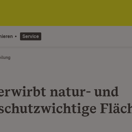
mieren
Service
eilung
erwirbt natur- und
schutzwichtige Fläc