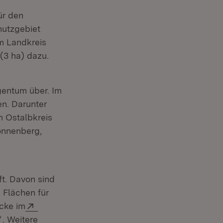
ür den
hutzgebiet
m Landkreis
(3 ha) dazu.
gentum über. Im
n. Darunter
 Ostalbkreis
Tonnenberg,
t. Davon sind
 Flächen für
Extern:
cke im
(Öffnet in neuem Fenster)
“
. Weitere