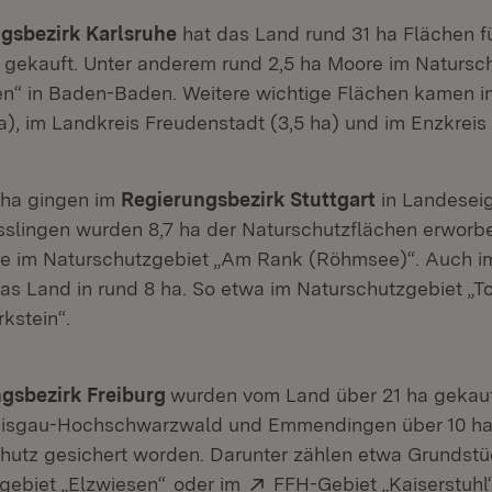
gsbezirk Karlsruhe
hat das Land rund 31 ha Flächen f
 gekauft. Unter anderem rund 2,5 ha Moore im Natursc
n“ in Baden-Baden. Weitere wichtige Flächen kamen i
a), im Landkreis Freudenstadt (3,5 ha) und im Enzkreis 
 ha gingen im
Regierungsbezirk Stuttgart
in Landesei
sslingen wurden 8,7 ha der Naturschutzflächen erworbe
e im Naturschutzgebiet „Am Rank (Röhmsee)“. Auch im
das Land in rund 8 ha. So etwa im Naturschutzgebiet „
kstein“.
gsbezirk Freiburg
wurden vom Land über 21 ha gekauf
reisgau-Hochschwarzwald und Emmendingen über 10 ha
hutz gesichert worden. Darunter zählen etwa Grundstü
(Öffnet in neuem Fenster)
Extern:
gebiet „Elzwiesen“
oder im
FFH-Gebiet „Kaiserstuhl