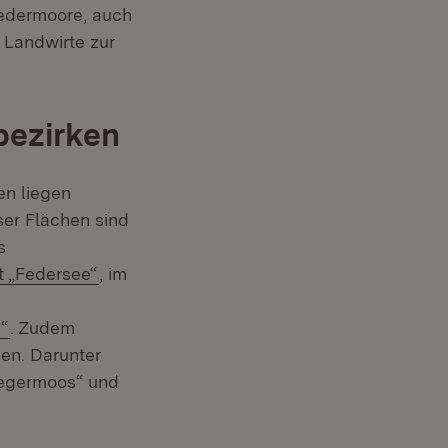
iedermoore, auch
 Landwirte zur
bezirken
en liegen
ser Flächen sind
s
(Öffnet in neuem Fenster)
t „Federsee“
, im
(Öffnet in neuem Fenster)
“
. Zudem
en. Darunter
Degermoos“ und