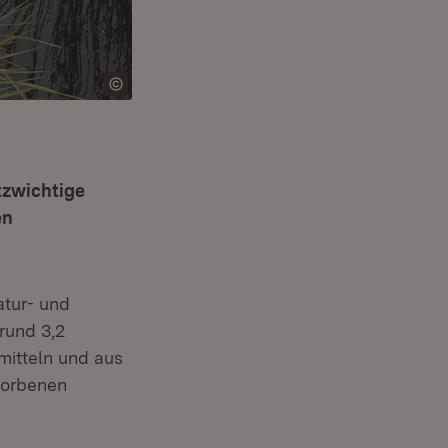
tzwichtige
en
atur- und
rund 3,2
mitteln und aus
worbenen