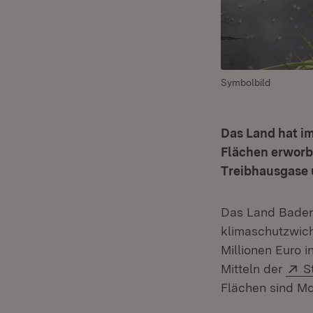
Symbolbild
Das Land hat im
Flächen erworbe
Treibhausgase 
Das Land Baden-
klimaschutzwich
Millionen Euro 
E
Mitteln der
S
Flächen sind Mo