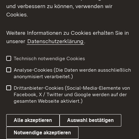
und verbessern zu können, verwenden wir
Facebook
Cookies.
Flickr
Weitere Informationen zu Cookies erhalten Sie in
X / Twitter
unserer
Datenschutzerklärung
.
Youtube
Technisch notwendige Cookies
Zum 
Analyse-Cookies (Die Daten werden ausschließlich
Impressum
Kontakt
anonymisiert verarbeitet.)
Benutzungshinweise
Netiquette
Drittanbieter-Cookies (Social-Media-Elemente von
Barrierefreiheit
Datenschutz
Facebook, X / Twitter und Google werden auf der
gesamten Webseite aktiviert.)
Cookies
Alle akzeptieren
Auswahl bestätigen
Notwendige akzeptieren
Link zum Landesportal