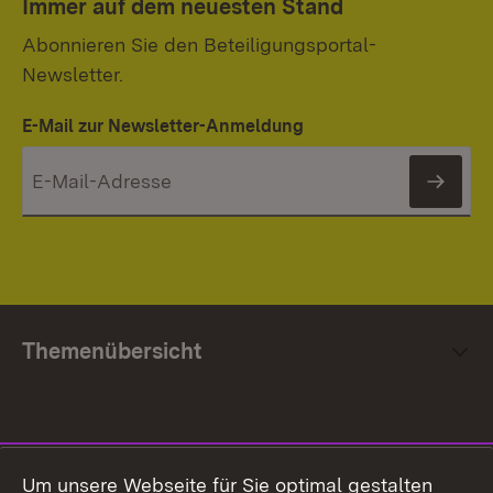
Immer auf dem neuesten Stand
Abonnieren Sie den Beteiligungsportal-
Newsletter.
E-Mail zur Newsletter-Anmeldung
News
Themenübersicht
Social Media
Um unsere Webseite für Sie optimal gestalten