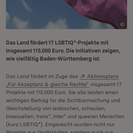
Das Land fördert 17 LSBTIQ*-Projekte mit
insgesamt 115.000 Euro. Die Initiativen zeigen,
wie vielfältig Baden-Württemberg ist.
Extern:
Das Land fördert im Zuge des
Aktionsplans
(Öffnet in neuem 
„Für Akzeptanz & gleiche Rechte“
insgesamt 17
Projekte mit 115.000 Euro. Sie alle leisten einen
wichtigen Beitrag für die Sichtbarmachung und
Gleichstellung von lesbischen, schwulen,
bisexuellen, trans*, inter* und queeren Menschen
(kurz LSBTIQ*). Eingereicht wurden nicht nur
Projekte aus Großstädten, sondern auch aus