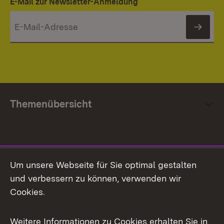
E-Mail zur Newsletter-Anmeldung
News
Themenübersicht
Social Media
Um unsere Webseite für Sie optimal gestalten
und verbessern zu können, verwenden wir
Facebook
Cookies.
Flickr
Weitere Informationen zu Cookies erhalten Sie in
X / Twitter