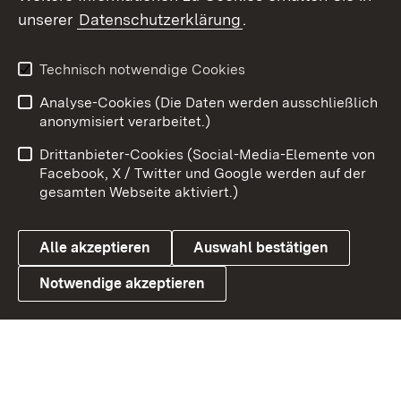
unserer
Datenschutzerklärung
.
Youtube
Technisch notwendige Cookies
Zum 
Analyse-Cookies (Die Daten werden ausschließlich
Impressum
Kontakt
anonymisiert verarbeitet.)
Benutzungshinweise
Netiquette
Drittanbieter-Cookies (Social-Media-Elemente von
Barrierefreiheit
Datenschutz
Facebook, X / Twitter und Google werden auf der
gesamten Webseite aktiviert.)
Cookies
Alle akzeptieren
Auswahl bestätigen
Notwendige akzeptieren
Link zum Landesportal